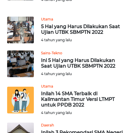
REDAKSI
Utama
KARIR
5 Hal yang Harus Dilakukan Saat
Ujian UTBK SBMPTN 2022
4 tahun yang lalu
DISCLAIMER
Sains-Tekno
Wahana
Ini 5 Hal yang Harus Dilakukan
News
Saat Ujian UTBK SBMPTN 2022
Regional
4 tahun yang lalu
WN
Utama
SUMUT
Inilah 14 SMA Terbaik di
Kalimantan Timur Versi LTMPT
untuk PPDB 2022
WN
JAKARTA
4 tahun yang lalu
Daerah
WN
Inilah 3 Rekomendasi SMA Negeri