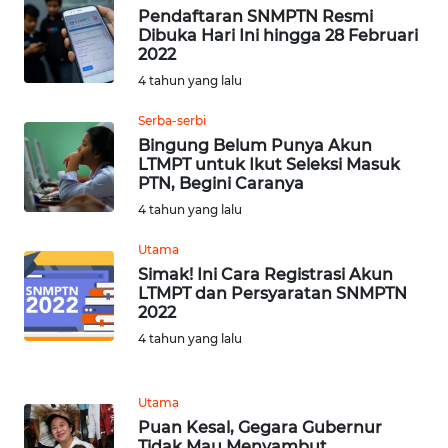
KALTENG
Pendaftaran SNMPTN Resmi
Dibuka Hari Ini hingga 28 Februari
2022
WN
4 tahun yang lalu
KALTARA
Serba-serbi
WN
Bingung Belum Punya Akun
KALSEL
LTMPT untuk Ikut Seleksi Masuk
PTN, Begini Caranya
WN
4 tahun yang lalu
KALTIM
Utama
Simak! Ini Cara Registrasi Akun
WN
LTMPT dan Persyaratan SNMPTN
SULSEL
2022
4 tahun yang lalu
WN
GORONTALO
Utama
Puan Kesal, Gegara Gubernur
WN
Tidak Mau Menyambut