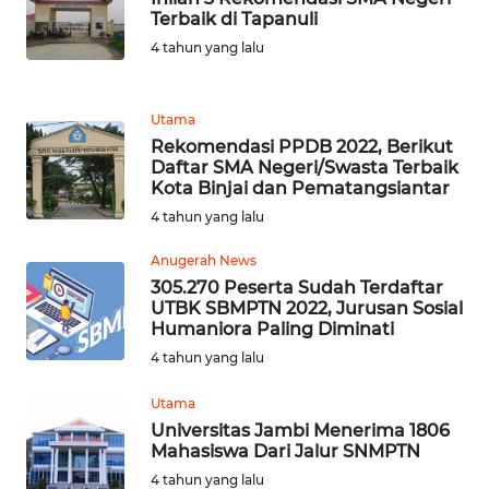
JABAR
Terbaik di Tapanuli
4 tahun yang lalu
WN
BANTEN
Utama
WN
Rekomendasi PPDB 2022, Berikut
NTT
Daftar SMA Negeri/Swasta Terbaik
Kota Binjai dan Pematangsiantar
4 tahun yang lalu
WN
KEPRI
Anugerah News
305.270 Peserta Sudah Terdaftar
WN
UTBK SBMPTN 2022, Jurusan Sosial
PAPUA
Humaniora Paling Diminati
4 tahun yang lalu
WN
Utama
PAPUA
Universitas Jambi Menerima 1806
BARAT
Mahasiswa Dari Jalur SNMPTN
4 tahun yang lalu