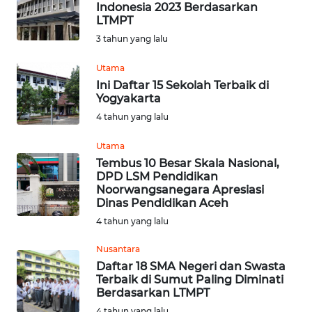
Indonesia 2023 Berdasarkan
LTMPT
Informasi
3 tahun yang lalu
INDEKS
Utama
BERITA
Ini Daftar 15 Sekolah Terbaik di
Yogyakarta
KONTAK
4 tahun yang lalu
KAMI
Utama
Tembus 10 Besar Skala Nasional,
INFO
DPD LSM Pendidikan
IKLAN
Noorwangsanegara Apresiasi
Dinas Pendidikan Aceh
TENTANG
4 tahun yang lalu
KAMI
Nusantara
Daftar 18 SMA Negeri dan Swasta
PEDOMAN
Terbaik di Sumut Paling Diminati
MEDIA
Berdasarkan LTMPT
SIBER
4 tahun yang lalu