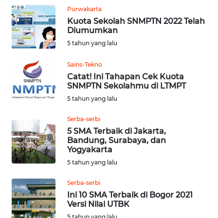
WN
Purwakarta
LANGKAT
Kuota Sekolah SNMPTN 2022 Telah
Diumumkan
WN
5 tahun yang lalu
TAPANULI
SELATAN
Sains-Tekno
Catat! Ini Tahapan Cek Kuota
WN
SNMPTN Sekolahmu di LTMPT
TANJUNG
5 tahun yang lalu
LESUNG
Serba-serbi
WN
5 SMA Terbaik di Jakarta,
KARO
Bandung, Surabaya, dan
Yogyakarta
5 tahun yang lalu
WN
SIMALUNGUN
Serba-serbi
Ini 10 SMA Terbaik di Bogor 2021
WN
Versi Nilai UTBK
LABUHANBATU
5 tahun yang lalu