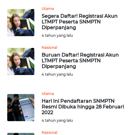
JATENG
Utama
Segera Daftar! Registrasi Akun
WN
LTMPT Peserta SNMPTN
NUSANTARA
Diperpanjang
4 tahun yang lalu
WN
Nasional
JOGJA
Buruan Daftar! Registrasi Akun
LTMPT Peserta SNMPTN
WN
Diperpanjang
JATIM
4 tahun yang lalu
WN
BALI
Utama
Hari Ini Pendaftaran SNMPTN
Resmi Dibuka hingga 28 Februari
WN
2022
KALBAR
4 tahun yang lalu
WN
Nasional