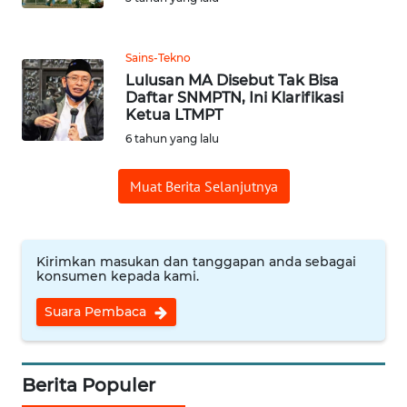
WN
TAPANULI
Sains-Tekno
TENGAH
Lulusan MA Disebut Tak Bisa
Daftar SNMPTN, Ini Klarifikasi
Ketua LTMPT
WN DELI
6 tahun yang lalu
SERDANG
Muat Berita Selanjutnya
WN
TEBING
TINGGI
Kirimkan masukan dan tanggapan anda sebagai
WN
konsumen kepada kami.
PAKPAK
Suara Pembaca
WN
KARAWANG
Berita Populer