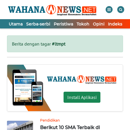
Utama
Serba-serbi
Peristiwa
Tokoh
Opini
Indeks
WAHANA
Tutup
TV
Berita dengan tagar
#ltmpt
UTAMA
SERBA-
SERBI
PERISTIWA
Install Aplikasi
TOKOH
Pendidikan
Berikut 10 SMA Terbaik di
OPINI