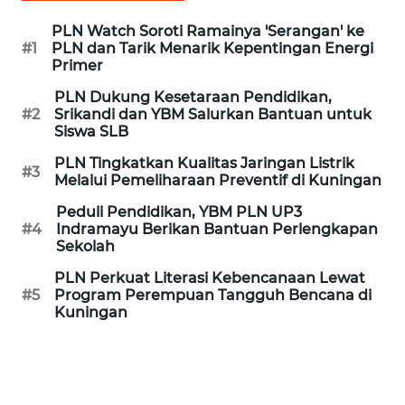
WN
BEKASI
PLN Watch Soroti Ramainya 'Serangan' ke
#1
PLN dan Tarik Menarik Kepentingan Energi
Primer
WN
BOGOR
PLN Dukung Kesetaraan Pendidikan,
#2
Srikandi dan YBM Salurkan Bantuan untuk
Siswa SLB
WN
DEPOK
PLN Tingkatkan Kualitas Jaringan Listrik
#3
Melalui Pemeliharaan Preventif di Kuningan
WN
Peduli Pendidikan, YBM PLN UP3
TAPANULI
#4
Indramayu Berikan Bantuan Perlengkapan
UTARA
Sekolah
PLN Perkuat Literasi Kebencanaan Lewat
WN
#5
Program Perempuan Tangguh Bencana di
SAMOSIR
Kuningan
WN
PADANG
LAWAS