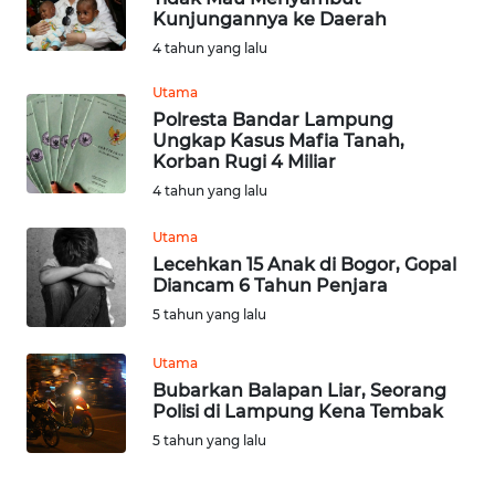
SULUT
Kunjungannya ke Daerah
4 tahun yang lalu
WN
MALUKU
Utama
Polresta Bandar Lampung
Ungkap Kasus Mafia Tanah,
WN
Korban Rugi 4 Miliar
MALUT
4 tahun yang lalu
WN
Utama
DAIRI
Lecehkan 15 Anak di Bogor, Gopal
Diancam 6 Tahun Penjara
WN
5 tahun yang lalu
DANAU
TOBA
Utama
Bubarkan Balapan Liar, Seorang
Polisi di Lampung Kena Tembak
WN
NIAS
5 tahun yang lalu