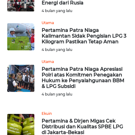
Energi dari Rusia
SULBAR
4 bulan yang lalu
WN
Utama
BABEL
Pertamina Patra Niaga
Kalimantan Sidak Pengisian LPG 3
Kilogram Pastikan Tetap Aman
WN
SUMBAR
4 bulan yang lalu
Utama
WN
Pertamina Patra Niaga Apresiasi
SUMSEL
Polri atas Komitmen Penegakan
Hukum ke Penyalahgunaan BBM
& LPG Subsidi
WN
BENGKULU
4 bulan yang lalu
WN
Ekuin
LAMPUNG
Pertamina & Dirjen Migas Cek
Distribusi dan Kualitas SPBE LPG
di Jakarta-Bekasi
WN