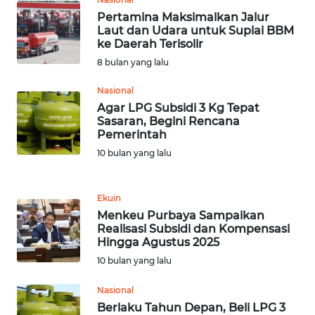
Pertamina Maksimalkan Jalur
WN
Laut dan Udara untuk Suplai BBM
TAPANULI
ke Daerah Terisolir
TENGAH
8 bulan yang lalu
Nasional
WN DELI
Agar LPG Subsidi 3 Kg Tepat
SERDANG
Sasaran, Begini Rencana
Pemerintah
WN
10 bulan yang lalu
TEBING
TINGGI
Ekuin
WN
Menkeu Purbaya Sampaikan
PAKPAK
Realisasi Subsidi dan Kompensasi
Hingga Agustus 2025
10 bulan yang lalu
WN
KARAWANG
Nasional
Berlaku Tahun Depan, Beli LPG 3