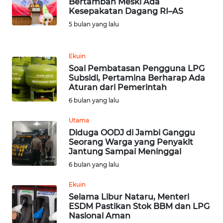
Bertambah Meski Ada
SULUT
Kesepakatan Dagang RI–AS
5 bulan yang lalu
WN
MALUKU
Ekuin
WN
Soal Pembatasan Pengguna LPG
MALUT
Subsidi, Pertamina Berharap Ada
Aturan dari Pemerintah
6 bulan yang lalu
WN
DAIRI
Utama
Diduga OODJ di Jambi Ganggu
WN
Seorang Warga yang Penyakit
DANAU
Jantung Sampai Meninggal
TOBA
6 bulan yang lalu
Ekuin
WN
Selama Libur Nataru, Menteri
NIAS
ESDM Pastikan Stok BBM dan LPG
Nasional Aman