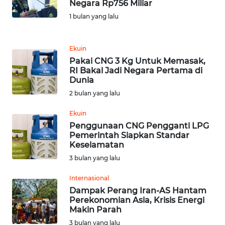
Negara Rp756 Miliar
1 bulan yang lalu
REDAKSI
KARIR
Ekuin
Pakai CNG 3 Kg Untuk Memasak,
RI Bakal Jadi Negara Pertama di
DISCLAIMER
Dunia
2 bulan yang lalu
Wahana
News
Ekuin
Regional
Penggunaan CNG Pengganti LPG
Pemerintah Siapkan Standar
WN
Keselamatan
SUMUT
3 bulan yang lalu
Internasional
WN
JAKARTA
Dampak Perang Iran-AS Hantam
Perekonomian Asia, Krisis Energi
Makin Parah
WN
3 bulan yang lalu