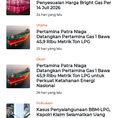
Penyesuaian Harga Bright Gas Per
14 Juli 2026
Informasi
24 hari yang lalu
INDEKS
Utama
BERITA
Pertamina Patra Niaga
Datangkan Pertamina Gas 1 Bawa
45,9 Ribu Metrik Ton LPG
KONTAK
25 hari yang lalu
KAMI
Ekuin
INFO
Pertamina Patra Niaga
IKLAN
Datangkan Pertamina Gas 1 Bawa
45,9 Ribu Metrik Ton LPG untuk
Perkuat Ketahanan Energi
TENTANG
Nasional
KAMI
26 hari yang lalu
PEDOMAN
Polhukam
MEDIA
Kasus Penyalahgunaan BBM-LPG,
SIBER
Kapolri Klaim Selamatkan Uang