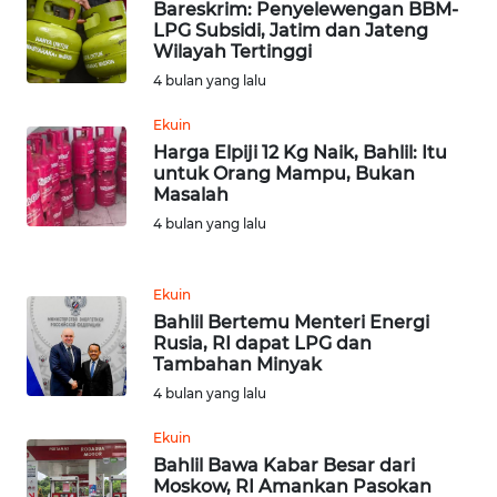
WN
Bareskrim: Penyelewengan BBM-
RIAU
LPG Subsidi, Jatim dan Jateng
Wilayah Tertinggi
4 bulan yang lalu
WN
SERAMBI
Ekuin
Harga Elpiji 12 Kg Naik, Bahlil: Itu
WN
untuk Orang Mampu, Bukan
JAMBI
Masalah
4 bulan yang lalu
WN
SULTRA
Ekuin
Bahlil Bertemu Menteri Energi
WN
Rusia, RI dapat LPG dan
NTB
Tambahan Minyak
4 bulan yang lalu
WN
SULTENG
Ekuin
Bahlil Bawa Kabar Besar dari
Moskow, RI Amankan Pasokan
WN