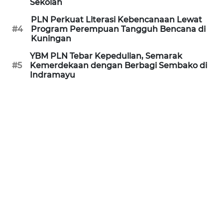
PURWAKARTA
Sekolah
PLN Perkuat Literasi Kebencanaan Lewat
WN
#4
Program Perempuan Tangguh Bencana di
PRIANGAN
Kuningan
TIMUR
YBM PLN Tebar Kepedulian, Semarak
#5
Kemerdekaan dengan Berbagi Sembako di
WN
Indramayu
SEMARANG
WN
SOLO
WN
BOROBUDUR
WN
MADURA
WN