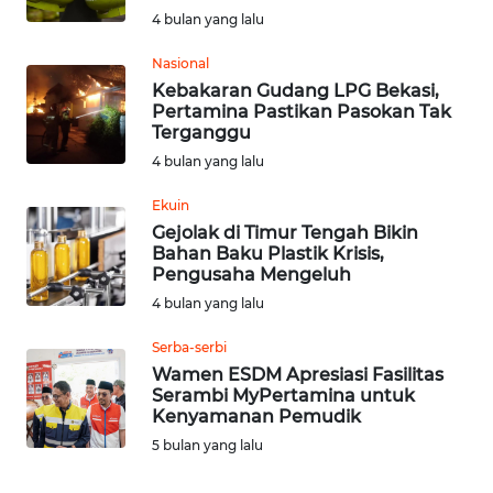
JATENG
4 bulan yang lalu
Nasional
WN
Kebakaran Gudang LPG Bekasi,
NUSANTARA
Pertamina Pastikan Pasokan Tak
Terganggu
WN
4 bulan yang lalu
JOGJA
Ekuin
Gejolak di Timur Tengah Bikin
WN
Bahan Baku Plastik Krisis,
JATIM
Pengusaha Mengeluh
4 bulan yang lalu
WN
BALI
Serba-serbi
Wamen ESDM Apresiasi Fasilitas
Serambi MyPertamina untuk
WN
Kenyamanan Pemudik
KALBAR
5 bulan yang lalu
WN