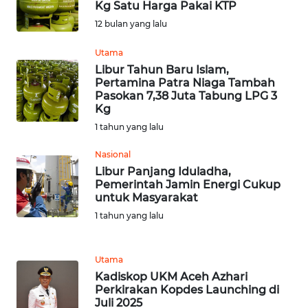
WN
Kg Satu Harga Pakai KTP
BEKASI
12 bulan yang lalu
WN
Utama
BOGOR
Libur Tahun Baru Islam,
Pertamina Patra Niaga Tambah
Pasokan 7,38 Juta Tabung LPG 3
WN
Kg
DEPOK
1 tahun yang lalu
WN
Nasional
TAPANULI
Libur Panjang Iduladha,
UTARA
Pemerintah Jamin Energi Cukup
untuk Masyarakat
1 tahun yang lalu
WN
SAMOSIR
Utama
WN
Kadiskop UKM Aceh Azhari
PADANG
Perkirakan Kopdes Launching di
LAWAS
Juli 2025