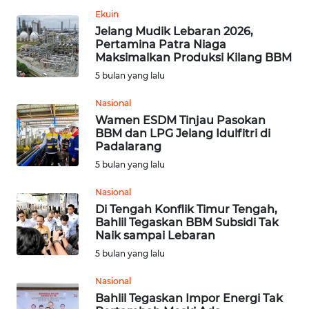
KALTENG
Ekuin
Jelang Mudik Lebaran 2026,
WN
Pertamina Patra Niaga
Maksimalkan Produksi Kilang BBM
KALTARA
5 bulan yang lalu
WN
Nasional
KALSEL
Wamen ESDM Tinjau Pasokan
BBM dan LPG Jelang Idulfitri di
WN
Padalarang
KALTIM
5 bulan yang lalu
Nasional
WN
Di Tengah Konflik Timur Tengah,
SULSEL
Bahlil Tegaskan BBM Subsidi Tak
Naik sampai Lebaran
WN
5 bulan yang lalu
GORONTALO
Nasional
Bahlil Tegaskan Impor Energi Tak
WN