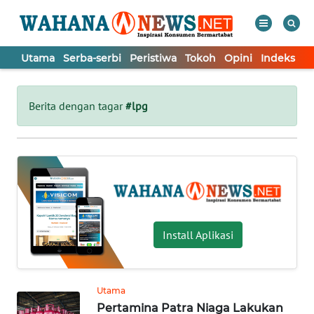
Utama
Serba-serbi
Peristiwa
Tokoh
Opini
Indeks
WAHANA
Tutup
TV
Berita dengan tagar
#lpg
UTAMA
SERBA-
SERBI
PERISTIWA
Install Aplikasi
TOKOH
Utama
Pertamina Patra Niaga Lakukan
OPINI