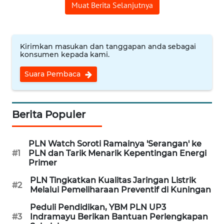
CIREBON
Muat Berita Selanjutnya
WN
INDRAMAYU
Kirimkan masukan dan tanggapan anda sebagai
konsumen kepada kami.
WN
Suara Pembaca
KUNINGAN
WN
Berita Populer
MAJALENGKA
WN
PLN Watch Soroti Ramainya 'Serangan' ke
SUBANG
#1
PLN dan Tarik Menarik Kepentingan Energi
Primer
WN
PLN Tingkatkan Kualitas Jaringan Listrik
#2
SUKABUMI
Melalui Pemeliharaan Preventif di Kuningan
Peduli Pendidikan, YBM PLN UP3
WN
#3
Indramayu Berikan Bantuan Perlengkapan