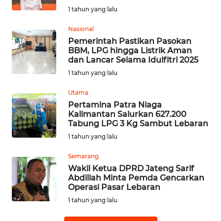
1 tahun yang lalu
WN
Nasional
SUMEDANG
Pemerintah Pastikan Pasokan
BBM, LPG hingga Listrik Aman
WN
dan Lancar Selama Idulfitri 2025
CIANJUR
1 tahun yang lalu
Utama
WN
KEPULAUAN
Pertamina Patra Niaga
Kalimantan Salurkan 627.200
SERIBU
Tabung LPG 3 Kg Sambut Lebaran
1 tahun yang lalu
WN
TANGERANG
Semarang
Wakil Ketua DPRD Jateng Sarif
WN
Abdillah Minta Pemda Gencarkan
Operasi Pasar Lebaran
BINJAI
1 tahun yang lalu
WN