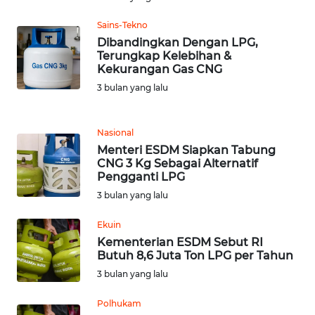
JABAR
Sains-Tekno
WN
Dibandingkan Dengan LPG,
BANTEN
Terungkap Kelebihan &
Kekurangan Gas CNG
3 bulan yang lalu
WN
NTT
Nasional
WN
Menteri ESDM Siapkan Tabung
KEPRI
CNG 3 Kg Sebagai Alternatif
Pengganti LPG
3 bulan yang lalu
WN
PAPUA
Ekuin
Kementerian ESDM Sebut RI
WN
Butuh 8,6 Juta Ton LPG per Tahun
PAPUA
3 bulan yang lalu
BARAT
Polhukam