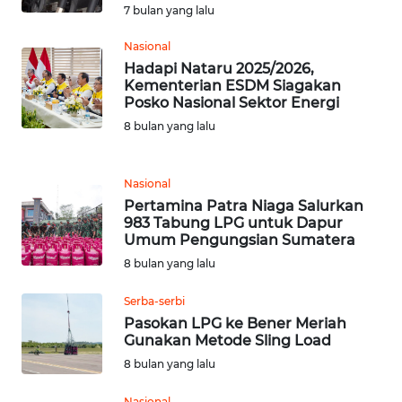
WN
7 bulan yang lalu
LANGKAT
Nasional
WN
Hadapi Nataru 2025/2026,
Kementerian ESDM Siagakan
TAPANULI
Posko Nasional Sektor Energi
SELATAN
8 bulan yang lalu
WN
TANJUNG
Nasional
LESUNG
Pertamina Patra Niaga Salurkan
983 Tabung LPG untuk Dapur
WN
Umum Pengungsian Sumatera
KARO
8 bulan yang lalu
Serba-serbi
WN
Pasokan LPG ke Bener Meriah
SIMALUNGUN
Gunakan Metode Sling Load
8 bulan yang lalu
WN
LABUHANBATU
Nasional