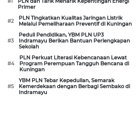
#1
PLN dan Tarik Menarik Kepentingan Energi
JABAR
Primer
PLN Tingkatkan Kualitas Jaringan Listrik
WN
#2
Melalui Pemeliharaan Preventif di Kuningan
BANTEN
Peduli Pendidikan, YBM PLN UP3
#3
Indramayu Berikan Bantuan Perlengkapan
WN
Sekolah
NTT
PLN Perkuat Literasi Kebencanaan Lewat
#4
Program Perempuan Tangguh Bencana di
WN
Kuningan
KEPRI
YBM PLN Tebar Kepedulian, Semarak
#5
Kemerdekaan dengan Berbagi Sembako di
WN
Indramayu
PAPUA
WN
PAPUA
BARAT