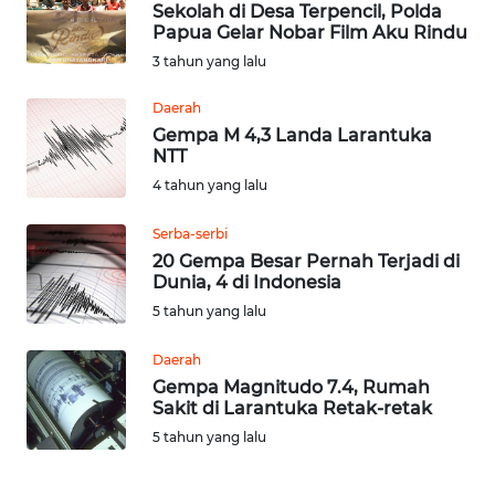
Sekolah di Desa Terpencil, Polda
Papua Gelar Nobar Film Aku Rindu
Informasi
3 tahun yang lalu
INDEKS
Daerah
BERITA
Gempa M 4,3 Landa Larantuka
NTT
KONTAK
4 tahun yang lalu
KAMI
Serba-serbi
20 Gempa Besar Pernah Terjadi di
INFO
Dunia, 4 di Indonesia
IKLAN
5 tahun yang lalu
TENTANG
Daerah
KAMI
Gempa Magnitudo 7.4, Rumah
Sakit di Larantuka Retak-retak
PEDOMAN
5 tahun yang lalu
MEDIA
SIBER