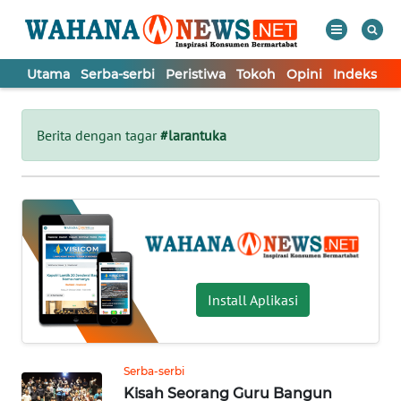
Utama
Serba-serbi
Peristiwa
Tokoh
Opini
Indeks
WAHANA
Tutup
TV
Berita dengan tagar
#larantuka
UTAMA
SERBA-
SERBI
PERISTIWA
Install Aplikasi
TOKOH
Serba-serbi
Kisah Seorang Guru Bangun
OPINI