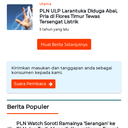
Utama
REDAKSI
PLN ULP Larantuka Diduga Abai,
Pria di Flores Timur Tewas
Tersengat Listrik
KARIR
5 tahun yang lalu
DISCLAIMER
Muat Berita Selanjutnya
Wahana
News
Regional
Kirimkan masukan dan tanggapan anda sebagai
konsumen kepada kami.
WN
Suara Pembaca
SUMUT
WN
Berita Populer
JAKARTA
WN
PLN Watch Soroti Ramainya 'Serangan' ke