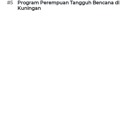
JABAR
#5
Program Perempuan Tangguh Bencana di
Kuningan
WN
BANTEN
WN
NTT
WN
KEPRI
WN
PAPUA
WN
PAPUA
BARAT