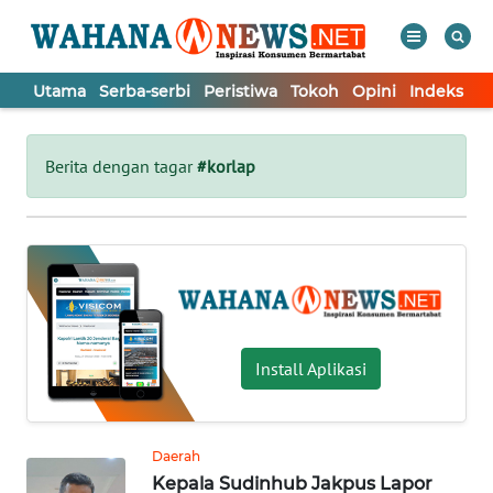
Utama
Serba-serbi
Peristiwa
Tokoh
Opini
Indeks
WAHANA
Tutup
TV
Berita dengan tagar
#korlap
UTAMA
SERBA-
SERBI
PERISTIWA
Install Aplikasi
TOKOH
Daerah
Kepala Sudinhub Jakpus Lapor
OPINI