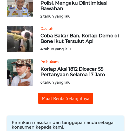
Polisi, Mengaku Diintimidasi
Bawahan
Informasi
2 tahun yang lalu
INDEKS
Daerah
BERITA
Coba Bakar Ban, Korlap Demo di
Bone Ikut Tersulut Api
KONTAK
4 tahun yang lalu
KAMI
Polhukam
Korlap Aksi 1812 Dicecar 55
INFO
Pertanyaan Selama 17 Jam
IKLAN
6 tahun yang lalu
TENTANG
Muat Berita Selanjutnya
KAMI
PEDOMAN
MEDIA
Kirimkan masukan dan tanggapan anda sebagai
SIBER
konsumen kepada kami.