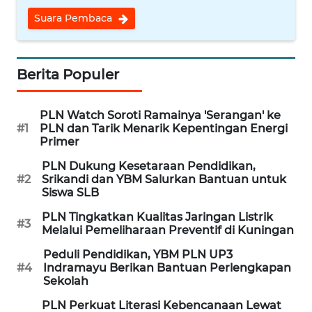
Suara Pembaca
REDAKSI
KARIR
Berita Populer
DISCLAIMER
PLN Watch Soroti Ramainya 'Serangan' ke
#1
PLN dan Tarik Menarik Kepentingan Energi
Wahana
Primer
News
Regional
PLN Dukung Kesetaraan Pendidikan,
#2
Srikandi dan YBM Salurkan Bantuan untuk
Siswa SLB
WN
SUMUT
PLN Tingkatkan Kualitas Jaringan Listrik
#3
Melalui Pemeliharaan Preventif di Kuningan
WN
Peduli Pendidikan, YBM PLN UP3
JAKARTA
#4
Indramayu Berikan Bantuan Perlengkapan
Sekolah
WN
PLN Perkuat Literasi Kebencanaan Lewat