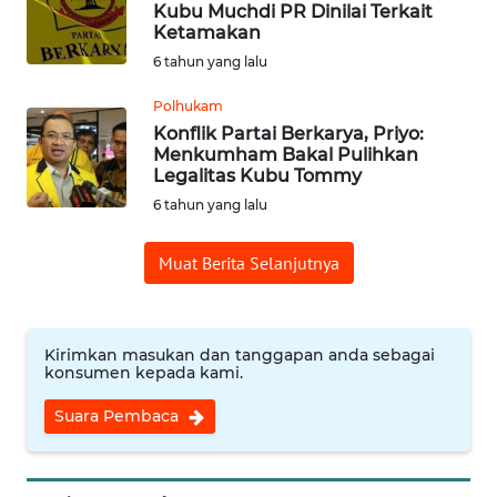
Kubu Muchdi PR Dinilai Terkait
Ketamakan
Informasi
6 tahun yang lalu
INDEKS
Polhukam
BERITA
Konflik Partai Berkarya, Priyo:
Menkumham Bakal Pulihkan
Legalitas Kubu Tommy
KONTAK
6 tahun yang lalu
KAMI
Muat Berita Selanjutnya
INFO
IKLAN
TENTANG
Kirimkan masukan dan tanggapan anda sebagai
KAMI
konsumen kepada kami.
Suara Pembaca
PEDOMAN
MEDIA
SIBER