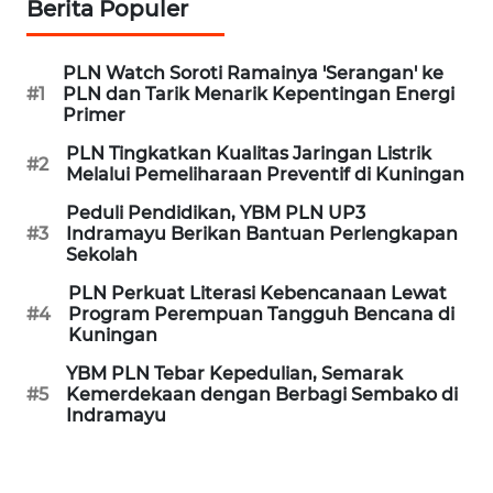
Berita Populer
REDAKSI
PLN Watch Soroti Ramainya 'Serangan' ke
#1
PLN dan Tarik Menarik Kepentingan Energi
KARIR
Primer
PLN Tingkatkan Kualitas Jaringan Listrik
DISCLAIMER
#2
Melalui Pemeliharaan Preventif di Kuningan
Wahana
Peduli Pendidikan, YBM PLN UP3
News
#3
Indramayu Berikan Bantuan Perlengkapan
Regional
Sekolah
PLN Perkuat Literasi Kebencanaan Lewat
WN
#4
Program Perempuan Tangguh Bencana di
Kuningan
SUMUT
YBM PLN Tebar Kepedulian, Semarak
WN
#5
Kemerdekaan dengan Berbagi Sembako di
Indramayu
JAKARTA
WN