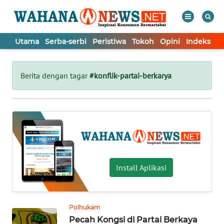
Utama
Serba-serbi
Peristiwa
Tokoh
Opini
Indeks
WAHANA
Tutup
TV
Berita dengan tagar
#konflik-partai-berkarya
UTAMA
SERBA-
SERBI
PERISTIWA
Install Aplikasi
TOKOH
Polhukam
Pecah Kongsi di Partai Berkaya
OPINI