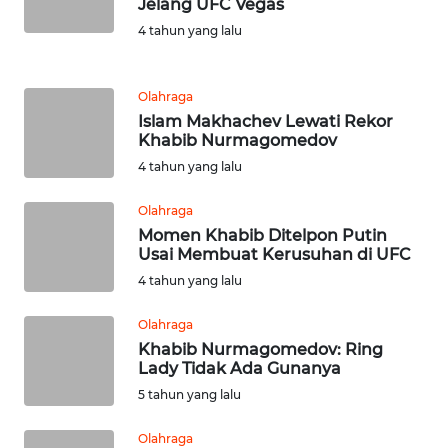
Jelang UFC Vegas
JABAR
4 tahun yang lalu
WN
BANTEN
Olahraga
Islam Makhachev Lewati Rekor
WN
Khabib Nurmagomedov
NTT
4 tahun yang lalu
WN
Olahraga
KEPRI
Momen Khabib Ditelpon Putin
Usai Membuat Kerusuhan di UFC
WN
4 tahun yang lalu
PAPUA
Olahraga
Khabib Nurmagomedov: Ring
WN
Lady Tidak Ada Gunanya
PAPUA
BARAT
5 tahun yang lalu
Olahraga