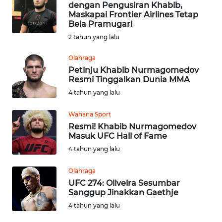
dengan Pengusiran Khabib,
Maskapai Frontier Airlines Tetap
Informasi
Bela Pramugari
2 tahun yang lalu
INDEKS
BERITA
Olahraga
Petinju Khabib Nurmagomedov
Resmi Tinggalkan Dunia MMA
KONTAK
KAMI
4 tahun yang lalu
Wahana Sport
INFO
Resmi! Khabib Nurmagomedov
IKLAN
Masuk UFC Hall of Fame
4 tahun yang lalu
TENTANG
KAMI
Olahraga
UFC 274: Oliveira Sesumbar
Sanggup Jinakkan Gaethje
PEDOMAN
MEDIA
4 tahun yang lalu
SIBER