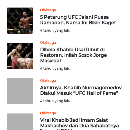
REDAKSI
Olahraga
5 Petarung UFC Jalani Puasa
Ramadan, Nama Ini Bikin Kaget
KARIR
4 tahun yang lalu
DISCLAIMER
Olahraga
Dibela Khabib Usai Ribut di
Restoran, Inilah Sosok Jorge
Wahana
Masvidal
News
Regional
4 tahun yang lalu
Olahraga
WN
Akhirnya, Khabib Nurmagomedov
SUMUT
Diakui Masuk “UFC Hall of Fame”
4 tahun yang lalu
WN
JAKARTA
Olahraga
Viral Khabib Jadi Imam Salat
WN
Makhachev dan Dua Sahabatnya