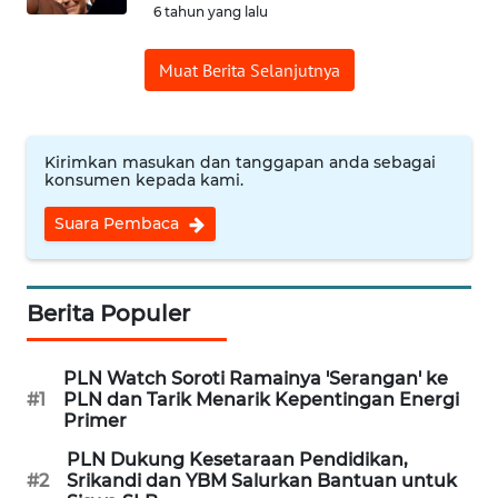
6 tahun yang lalu
SULBAR
Muat Berita Selanjutnya
WN
BABEL
WN
Kirimkan masukan dan tanggapan anda sebagai
konsumen kepada kami.
SUMBAR
Suara Pembaca
WN
SUMSEL
Berita Populer
WN
BENGKULU
PLN Watch Soroti Ramainya 'Serangan' ke
#1
PLN dan Tarik Menarik Kepentingan Energi
WN
Primer
LAMPUNG
PLN Dukung Kesetaraan Pendidikan,
#2
Srikandi dan YBM Salurkan Bantuan untuk
WN