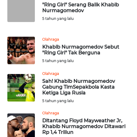
WN
"Ring Girl" Serang Balik Khabib
RIAU
Nurmagomedov
5 tahun yang lalu
WN
SERAMBI
Olahraga
WN
Khabib Nurmagomedov Sebut
JAMBI
"Ring Girl" Tak Berguna
5 tahun yang lalu
WN
Olahraga
SULTRA
Sah! Khabib Nurmagomedov
Gabung TimSepakbola Kasta
WN
Ketiga Liga Rusia
NTB
5 tahun yang lalu
WN
Olahraga
SULTENG
Ditantang Floyd Mayweather Jr,
Khabib Nurmagomedov Ditawari
Rp 1,4 Triliun
WN