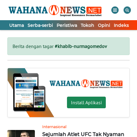
Utama
Serba-serbi
Peristiwa
Tokoh
Opini
Indeks
WAHANA
Tutup
TV
Berita dengan tagar
#khabib-nurmagomedov
UTAMA
SERBA-
SERBI
PERISTIWA
Install Aplikasi
TOKOH
Internasional
Sejumlah Atlet UFC Tak Nyaman
OPINI