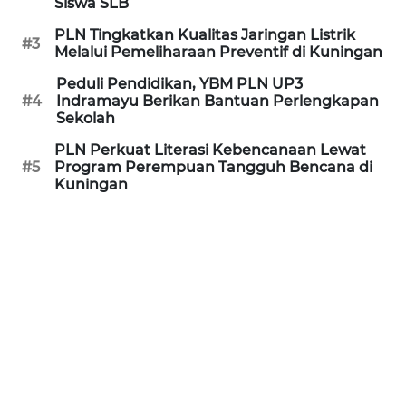
Siswa SLB
JATENG
PLN Tingkatkan Kualitas Jaringan Listrik
#3
Melalui Pemeliharaan Preventif di Kuningan
WN
NUSANTARA
Peduli Pendidikan, YBM PLN UP3
#4
Indramayu Berikan Bantuan Perlengkapan
Sekolah
WN
JOGJA
PLN Perkuat Literasi Kebencanaan Lewat
#5
Program Perempuan Tangguh Bencana di
Kuningan
WN
JATIM
WN
BALI
WN
KALBAR
WN