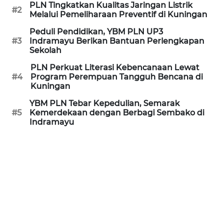
PLN Tingkatkan Kualitas Jaringan Listrik
#2
Melalui Pemeliharaan Preventif di Kuningan
REDAKSI
Peduli Pendidikan, YBM PLN UP3
#3
Indramayu Berikan Bantuan Perlengkapan
KARIR
Sekolah
PLN Perkuat Literasi Kebencanaan Lewat
DISCLAIMER
#4
Program Perempuan Tangguh Bencana di
Kuningan
Wahana
YBM PLN Tebar Kepedulian, Semarak
News
#5
Kemerdekaan dengan Berbagi Sembako di
Regional
Indramayu
WN
SUMUT
WN
JAKARTA
WN