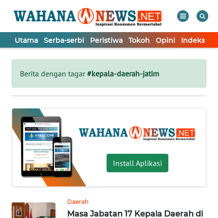
Utama
Serba-serbi
Peristiwa
Tokoh
Opini
Indeks
WAHANA
Tutup
TV
Berita dengan tagar
#kepala-daerah-jatim
UTAMA
SERBA-
SERBI
PERISTIWA
Install Aplikasi
TOKOH
Daerah
Masa Jabatan 17 Kepala Daerah di
OPINI