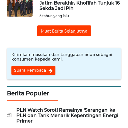
Jatim Berakhir, Khofifah Tunjuk 16
Sekda Jadi Plh
Informasi
5 tahun yang lalu
INDEKS
Muat Berita Selanjutnya
BERITA
KONTAK
KAMI
Kirimkan masukan dan tanggapan anda sebagai
konsumen kepada kami.
INFO
Suara Pembaca
IKLAN
TENTANG
Berita Populer
KAMI
PLN Watch Soroti Ramainya 'Serangan' ke
PEDOMAN
#1
PLN dan Tarik Menarik Kepentingan Energi
MEDIA
Primer
SIBER