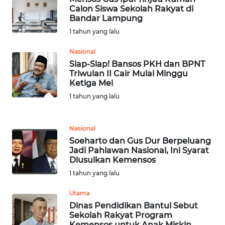
Calon Siswa Sekolah Rakyat di
Bandar Lampung
WN
TAPANULI
1 tahun yang lalu
TENGAH
Nasional
Siap-Siap! Bansos PKH dan BPNT
WN DELI
Triwulan II Cair Mulai Minggu
SERDANG
Ketiga Mei
1 tahun yang lalu
WN
TEBING
TINGGI
Nasional
Soeharto dan Gus Dur Berpeluang
Jadi Pahlawan Nasional, Ini Syarat
WN
Diusulkan Kemensos
PAKPAK
1 tahun yang lalu
WN
Utama
KARAWANG
Dinas Pendidikan Bantul Sebut
Sekolah Rakyat Program
Kemensos untuk Anak Miskin