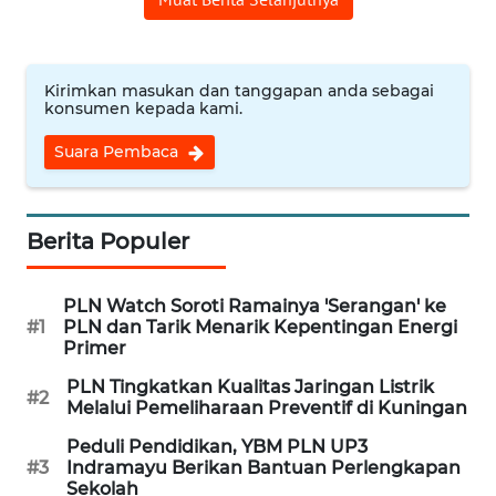
CIREBON
WN
INDRAMAYU
Kirimkan masukan dan tanggapan anda sebagai
konsumen kepada kami.
WN
Suara Pembaca
KUNINGAN
WN
Berita Populer
MAJALENGKA
PLN Watch Soroti Ramainya 'Serangan' ke
WN
#1
PLN dan Tarik Menarik Kepentingan Energi
SUBANG
Primer
PLN Tingkatkan Kualitas Jaringan Listrik
WN
#2
Melalui Pemeliharaan Preventif di Kuningan
SUKABUMI
Peduli Pendidikan, YBM PLN UP3
#3
Indramayu Berikan Bantuan Perlengkapan
WN
Sekolah