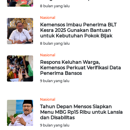
SULBAR
8 bulan yang lalu
Nasional
WN
Kemensos Imbau Penerima BLT
BABEL
Kesra 2025 Gunakan Bantuan
untuk Kebutuhan Pokok Bijak
WN
8 bulan yang lalu
SUMBAR
Nasional
Respons Keluhan Warga,
WN
Kemensos Perkuat Verifikasi Data
SUMSEL
Penerima Bansos
9 bulan yang lalu
WN
BENGKULU
Nasional
WN
Tahun Depan Mensos Siapkan
Menu MBG Rp15 Ribu untuk Lansia
LAMPUNG
dan Disabilitas
9 bulan yang lalu
WN