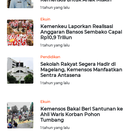
WN
BEKASI
1 tahun yang lalu
Ekuin
WN
Kemenkeu Laporkan Realisasi
BOGOR
Anggaran Bansos Sembako Capai
Rp10,9 Triliun
WN
1 tahun yang lalu
DEPOK
Pendidikan
Sekolah Rakyat Segera Hadir di
WN
Magelang, Kemensos Manfaatkan
TAPANULI
Sentra Antasena
UTARA
1 tahun yang lalu
WN
SAMOSIR
Ekuin
Kemensos Bakal Beri Santunan ke
Ahli Waris Korban Pohon
WN
Tumbang
PADANG
LAWAS
1 tahun yang lalu