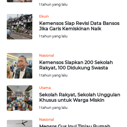
WN
1 tahun yang lalu
LANGKAT
Ekuin
WN
Kemensos Siap Revisi Data Bansos
TAPANULI
Jika Garis Kemiskinan Naik
SELATAN
1 tahun yang lalu
WN
TANJUNG
Nasional
LESUNG
Kemensos Siapkan 200 Sekolah
Rakyat, 100 Didukung Swasta
WN
1 tahun yang lalu
KARO
Utama
Sekolah Rakyat, Sekolah Unggulan
WN
Khusus untuk Warga Miskin
SIMALUNGUN
1 tahun yang lalu
WN
Nasional
LABUHANBATU
Mensos Gus Ipul Tinjau Rumah