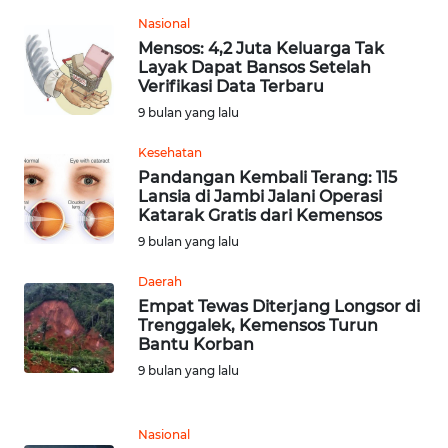
JATENG
Nasional
Mensos: 4,2 Juta Keluarga Tak
WN
Layak Dapat Bansos Setelah
Verifikasi Data Terbaru
NUSANTARA
9 bulan yang lalu
WN
Kesehatan
JOGJA
Pandangan Kembali Terang: 115
Lansia di Jambi Jalani Operasi
WN
Katarak Gratis dari Kemensos
JATIM
9 bulan yang lalu
Daerah
WN
Empat Tewas Diterjang Longsor di
BALI
Trenggalek, Kemensos Turun
Bantu Korban
WN
9 bulan yang lalu
KALBAR
Nasional
WN