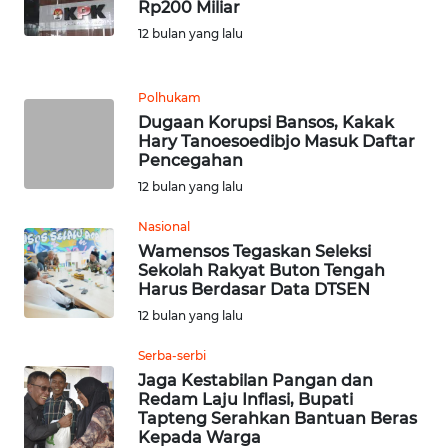
SULUT
Rp200 Miliar
12 bulan yang lalu
WN
MALUKU
Polhukam
Dugaan Korupsi Bansos, Kakak
WN
Hary Tanoesoedibjo Masuk Daftar
MALUT
Pencegahan
12 bulan yang lalu
WN
DAIRI
Nasional
Wamensos Tegaskan Seleksi
Sekolah Rakyat Buton Tengah
WN
Harus Berdasar Data DTSEN
DANAU
12 bulan yang lalu
TOBA
Serba-serbi
WN
Jaga Kestabilan Pangan dan
NIAS
Redam Laju Inflasi, Bupati
Tapteng Serahkan Bantuan Beras
Kepada Warga