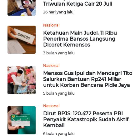
Triwulan Ketiga Cair 20 Juli
26 hari yang lalu
Informasi
Nasional
INDEKS
Ketahuan Main Judol, 11 Ribu
BERITA
Penerima Bansos Langsung
Dicoret Kemensos
KONTAK
3 bulan yang lalu
KAMI
Nasional
Mensos Gus Ipul dan Mendagri Tito
INFO
Salurkan Bantuan Rp241 Miliar
IKLAN
untuk Korban Bencana Pidie Jaya
5 bulan yang lalu
TENTANG
KAMI
Nasional
Dirut BPJS: 120.472 Peserta PBI
Penyakit Katastropik Sudah Aktif
PEDOMAN
Kembali
MEDIA
6 bulan yang lalu
SIBER