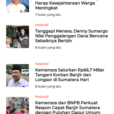
WN
Harap Kesejahteraan Warga
RIAU
Meningkat
7 bulan yang lalu
WN
SERAMBI
Nasional
Tanggapi Mensos, Denny Sumargo
Nilai Penggalangan Dana Bencana
WN
Sebaiknya Berizin
JAMBI
8 bulan yang lalu
WN
SULTRA
Nasional
Kemensos Salurkan Rp66,7 Miliar
Tangani Korban Banjir dan
WN
Longsor di Sumatera Hari
NTB
8 bulan yang lalu
WN
Nasional
SULTENG
Kemensos dan BNPB Perkuat
Respon Cepat Banjir Sumatera
dengan Puluhan Dapur Umum
WN