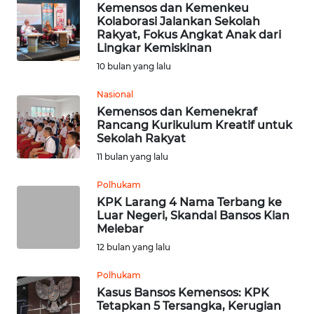
KALTENG
Kemensos dan Kemenkeu
Kolaborasi Jalankan Sekolah
Rakyat, Fokus Angkat Anak dari
WN
Lingkar Kemiskinan
KALTARA
10 bulan yang lalu
Nasional
WN
KALSEL
Kemensos dan Kemenekraf
Rancang Kurikulum Kreatif untuk
Sekolah Rakyat
WN
11 bulan yang lalu
KALTIM
Polhukam
WN
KPK Larang 4 Nama Terbang ke
SULSEL
Luar Negeri, Skandal Bansos Kian
Melebar
12 bulan yang lalu
WN
GORONTALO
Polhukam
Kasus Bansos Kemensos: KPK
WN
Tetapkan 5 Tersangka, Kerugian