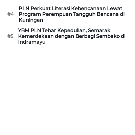
PURWAKARTA
PLN Perkuat Literasi Kebencanaan Lewat
#4
Program Perempuan Tangguh Bencana di
WN
Kuningan
PRIANGAN
TIMUR
YBM PLN Tebar Kepedulian, Semarak
#5
Kemerdekaan dengan Berbagi Sembako di
Indramayu
WN
SEMARANG
WN
SOLO
WN
BOROBUDUR
WN
MADURA
WN