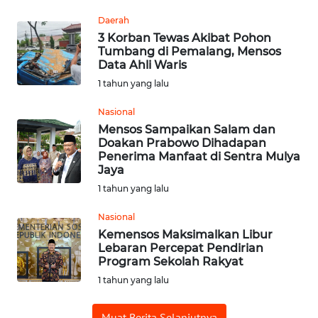
Daerah
WN
3 Korban Tewas Akibat Pohon
SUMEDANG
Tumbang di Pemalang, Mensos
Data Ahli Waris
WN
1 tahun yang lalu
CIANJUR
Nasional
Mensos Sampaikan Salam dan
WN
Doakan Prabowo Dihadapan
KEPULAUAN
Penerima Manfaat di Sentra Mulya
SERIBU
Jaya
1 tahun yang lalu
WN
TANGERANG
Nasional
Kemensos Maksimalkan Libur
Lebaran Percepat Pendirian
WN
Program Sekolah Rakyat
BINJAI
1 tahun yang lalu
WN
Muat Berita Selanjutnya