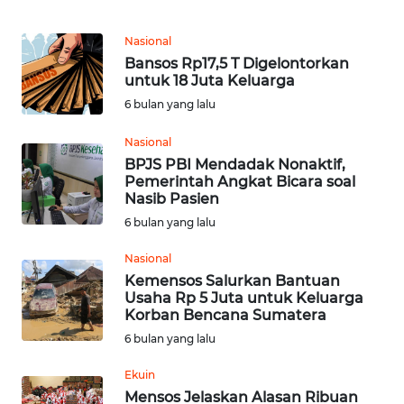
REDAKSI
Nasional
Bansos Rp17,5 T Digelontorkan
KARIR
untuk 18 Juta Keluarga
6 bulan yang lalu
DISCLAIMER
Nasional
BPJS PBI Mendadak Nonaktif,
Wahana
Pemerintah Angkat Bicara soal
News
Nasib Pasien
Regional
6 bulan yang lalu
WN
Nasional
SUMUT
Kemensos Salurkan Bantuan
Usaha Rp 5 Juta untuk Keluarga
Korban Bencana Sumatera
WN
6 bulan yang lalu
JAKARTA
Ekuin
WN
Mensos Jelaskan Alasan Ribuan