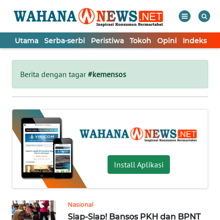
Utama
Serba-serbi
Peristiwa
Tokoh
Opini
Indeks
WAHANA
Tutup
TV
Berita dengan tagar
#kemensos
UTAMA
SERBA-
SERBI
PERISTIWA
Install Aplikasi
TOKOH
Nasional
Siap-Siap! Bansos PKH dan BPNT
OPINI