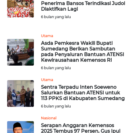
JABAR
Penerima Bansos Terindikasi Judol
Diaktifkan Lagi
WN
6 bulan yang lalu
BANTEN
Utama
WN
Asda Pemkesra Wakili Bupati
NTT
Sumedang Berikan Sambutan
pada Penyaluran Bantuan ATENSI
Kewirausahaan Kemensos RI
WN
KEPRI
6 bulan yang lalu
Utama
WN
Sentra Terpadu Inten Soeweno
PAPUA
Salurkan Bantuan ATENSI untuk
113 PPKS di Kabupaten Sumedang
WN
6 bulan yang lalu
PAPUA
BARAT
Nasional
Serapan Anggaran Kemensos
2025 Tembus 97 Persen, Gus Ipul