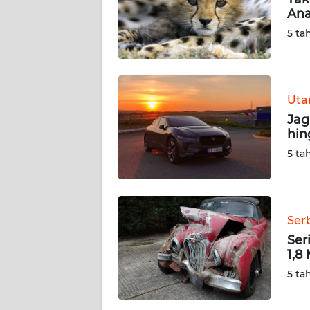
Ana
KARIR
5 ta
DISCLAIMER
Wahana
Ut
News
Jag
Regional
hin
5 ta
WN
SUMUT
WN
Ser
JAKARTA
Ser
1,8 
WN
5 ta
JABAR