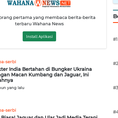
B
 orang pertama yang membaca berita-berita
terbaru Wahana News
Install Aplikasi
#1
ba-serbi
#
ter India Bertahan di Bungker Ukraina
gan Macan Kumbang dan Jaguar, Ini
ahnya
hun yang lalu
#
ba-serbi
#
 Biasa! Jaguar dan Ular Jadi Media Terapi