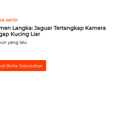
ba-serbi
en Langka: Jaguar Tertangkap Kamera
gap Kucing Liar
hun yang lalu
at Berita Selanjutnya