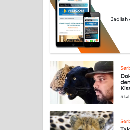
INDEKS
BERITA
Jadilah
KONTAK
KAMI
INFO
IKLAN
Ser
Dok
TENTANG
den
KAMI
Kis
4 ta
PEDOMAN
MEDIA
SIBER
Ser
REDAKSI
Tak