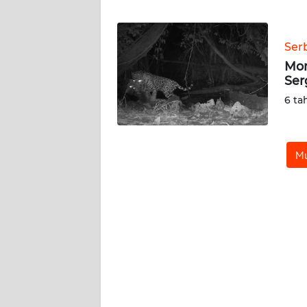
WN
BANTEN
Ser
WN
Mom
NTT
Ser
6 ta
WN
KEPRI
Mu
WN
PAPUA
WN
PAPUA
BARAT
WN
RIAU