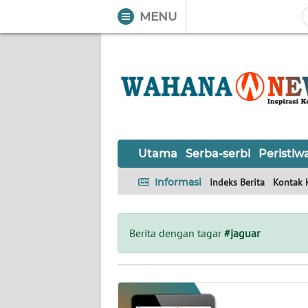
MENU
WAHANA
Tutup
TV
UTAMA
SERBA-
Utama
Serba-serbi
Peristiw
SERBI
Informasi
Indeks Berita
Kontak 
PERISTIWA
TOKOH
Berita dengan tagar
#jaguar
OPINI
Informasi