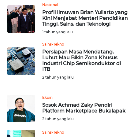
Nasional
WN
Profil Ilmuwan Brian Yuliarto yang
Kini Menjabat Menteri Pendidikan
TAPANULI
Tinggi, Sains, dan Teknologi
TENGAH
1 tahun yang lalu
WN DELI
Sains-Tekno
SERDANG
Persiapan Masa Mendatang,
Luhut Mau Bikin Zona Khusus
Industri Chip Semikonduktor di
WN
ITB
TEBING
TINGGI
2 tahun yang lalu
WN
Ekuin
PAKPAK
Sosok Achmad Zaky Pendiri
Platform Marketplace Bukalapak
WN
2 tahun yang lalu
KARAWANG
Sains-Tekno