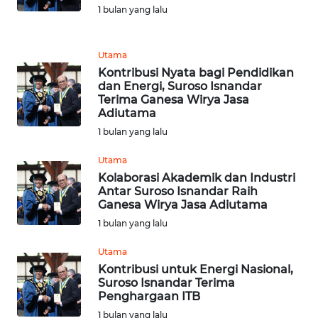
1 bulan yang lalu
REDAKSI
Utama
KARIR
Kontribusi Nyata bagi Pendidikan
dan Energi, Suroso Isnandar
Terima Ganesa Wirya Jasa
DISCLAIMER
Adiutama
1 bulan yang lalu
Wahana
News
Utama
Regional
Kolaborasi Akademik dan Industri
Antar Suroso Isnandar Raih
WN
Ganesa Wirya Jasa Adiutama
SUMUT
1 bulan yang lalu
Utama
WN
JAKARTA
Kontribusi untuk Energi Nasional,
Suroso Isnandar Terima
Penghargaan ITB
WN
1 bulan yang lalu