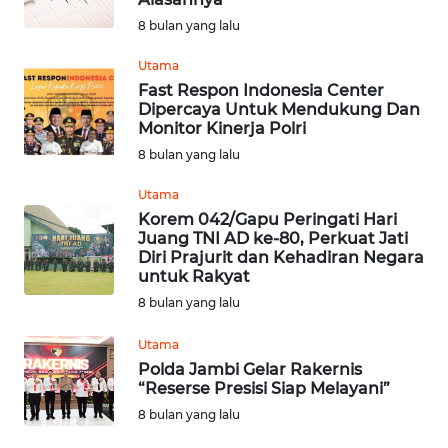
JATENG
8 bulan yang lalu
WN
Utama
NUSANTARA
Fast Respon Indonesia Center
Dipercaya Untuk Mendukung Dan
Monitor Kinerja Polri
WN
8 bulan yang lalu
JOGJA
Utama
WN
Korem 042/Gapu Peringati Hari
JATIM
Juang TNI AD ke-80, Perkuat Jati
Diri Prajurit dan Kehadiran Negara
untuk Rakyat
WN
8 bulan yang lalu
BALI
Utama
WN
Polda Jambi Gelar Rakernis
KALBAR
“Reserse Presisi Siap Melayani”
8 bulan yang lalu
WN