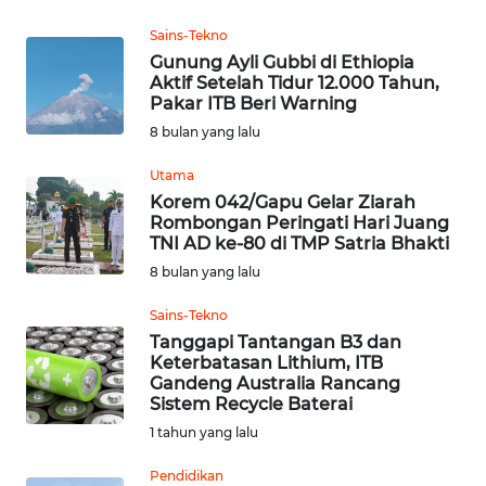
KALTENG
Sains-Tekno
Gunung Ayli Gubbi di Ethiopia
WN
Aktif Setelah Tidur 12.000 Tahun,
KALTARA
Pakar ITB Beri Warning
8 bulan yang lalu
WN
KALSEL
Utama
Korem 042/Gapu Gelar Ziarah
Rombongan Peringati Hari Juang
WN
TNI AD ke-80 di TMP Satria Bhakti
KALTIM
8 bulan yang lalu
WN
Sains-Tekno
SULSEL
Tanggapi Tantangan B3 dan
Keterbatasan Lithium, ITB
Gandeng Australia Rancang
WN
Sistem Recycle Baterai
GORONTALO
1 tahun yang lalu
WN
Pendidikan