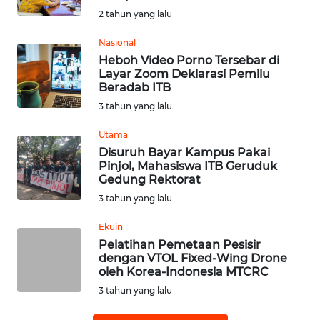
2 tahun yang lalu
WN
Nasional
SUMEDANG
Heboh Video Porno Tersebar di
Layar Zoom Deklarasi Pemilu
WN
Beradab ITB
CIANJUR
3 tahun yang lalu
WN
Utama
KEPULAUAN
Disuruh Bayar Kampus Pakai
SERIBU
Pinjol, Mahasiswa ITB Geruduk
Gedung Rektorat
3 tahun yang lalu
WN
TANGERANG
Ekuin
Pelatihan Pemetaan Pesisir
WN
dengan VTOL Fixed-Wing Drone
BINJAI
oleh Korea-Indonesia MTCRC
3 tahun yang lalu
WN