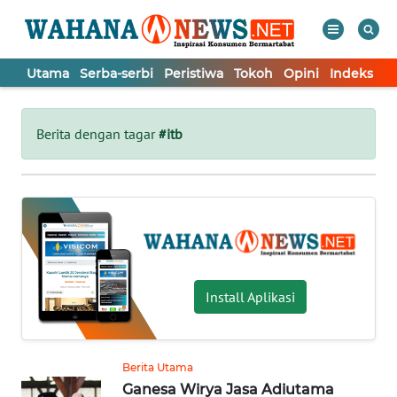
Utama
Serba-serbi
Peristiwa
Tokoh
Opini
Indeks
WAHANA
Tutup
TV
Berita dengan tagar
#itb
UTAMA
SERBA-
SERBI
PERISTIWA
Install Aplikasi
TOKOH
Berita Utama
Ganesa Wirya Jasa Adiutama
OPINI