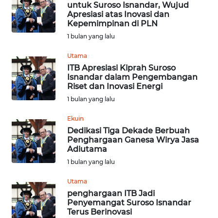
untuk Suroso Isnandar, Wujud
Apresiasi atas Inovasi dan
Informasi
Kepemimpinan di PLN
1 bulan yang lalu
INDEKS
BERITA
Utama
ITB Apresiasi Kiprah Suroso
Isnandar dalam Pengembangan
KONTAK
Riset dan Inovasi Energi
KAMI
1 bulan yang lalu
INFO
Ekuin
IKLAN
Dedikasi Tiga Dekade Berbuah
Penghargaan Ganesa Wirya Jasa
Adiutama
TENTANG
1 bulan yang lalu
KAMI
Utama
PEDOMAN
penghargaan ITB Jadi
MEDIA
Penyemangat Suroso Isnandar
SIBER
Terus Berinovasi