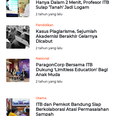
WN
Hanya Dalam 2 Menit, Profesor ITB
BEKASI
Sulap 'Tanah' Jadi Logam
2 tahun yang lalu
WN
Pendidikan
BOGOR
Kasus Plagiarisme, Sejumlah
Akademisi Berakhir Gelarnya
WN
Dicabut
DEPOK
2 tahun yang lalu
WN
Nasional
TAPANULI
ParagonCorp Bersama ITB
UTARA
Dukung 'Limitless Education' Bagi
Anak Muda
2 tahun yang lalu
WN
SAMOSIR
Utama
WN
ITB dan Pemkot Bandung Siap
PADANG
Berkolaborasi Atasi Permasalahan
LAWAS
Sampah