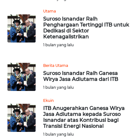
JABAR
Utama
WN
Suroso Isnandar Raih
BANTEN
Penghargaan Tertinggi ITB untuk
Dedikasi di Sektor
Ketenagalistrikan
WN
1 bulan yang lalu
NTT
WN
Berita Utama
KEPRI
Suroso Isnandar Raih Ganesa
Wirya Jasa Adiutama dari ITB
WN
1 bulan yang lalu
PAPUA
Ekuin
ITB Anugerahkan Ganesa Wirya
WN
Jasa Adiutama kepada Suroso
PAPUA
Isnandar atas Kontribusi bagi
BARAT
Transisi Energi Nasional
1 bulan yang lalu