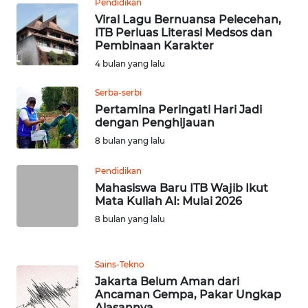
Pendidikan
SULBAR
Viral Lagu Bernuansa Pelecehan,
ITB Perluas Literasi Medsos dan
Pembinaan Karakter
WN
BABEL
4 bulan yang lalu
Serba-serbi
WN
Pertamina Peringati Hari Jadi
SUMBAR
dengan Penghijauan
8 bulan yang lalu
WN
SUMSEL
Pendidikan
Mahasiswa Baru ITB Wajib Ikut
Mata Kuliah AI: Mulai 2026
WN
BENGKULU
8 bulan yang lalu
WN
Sains-Tekno
LAMPUNG
Jakarta Belum Aman dari
Ancaman Gempa, Pakar Ungkap
WN
Alasannya