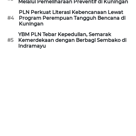
PURWAKARTA
Melalui Pemeliharaan Preventif di Kuningan
PLN Perkuat Literasi Kebencanaan Lewat
WN
#4
Program Perempuan Tangguh Bencana di
PRIANGAN
Kuningan
TIMUR
YBM PLN Tebar Kepedulian, Semarak
#5
Kemerdekaan dengan Berbagi Sembako di
WN
Indramayu
SEMARANG
WN
SOLO
WN
BOROBUDUR
WN
MADURA
WN