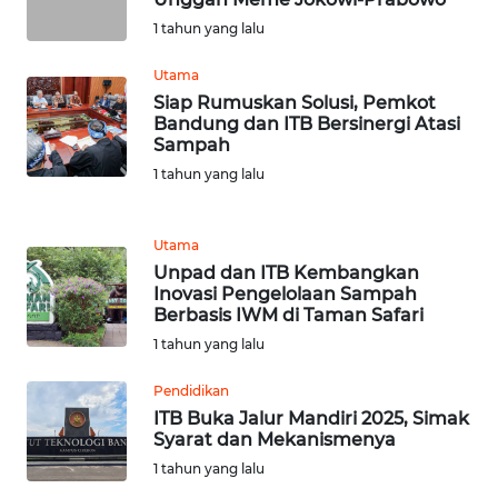
WN
LANGKAT
1 tahun yang lalu
Utama
WN
Siap Rumuskan Solusi, Pemkot
TAPANULI
Bandung dan ITB Bersinergi Atasi
SELATAN
Sampah
1 tahun yang lalu
WN
TANJUNG
LESUNG
Utama
Unpad dan ITB Kembangkan
Inovasi Pengelolaan Sampah
WN
Berbasis IWM di Taman Safari
KARO
1 tahun yang lalu
WN
Pendidikan
SIMALUNGUN
ITB Buka Jalur Mandiri 2025, Simak
Syarat dan Mekanismenya
WN
1 tahun yang lalu
LABUHANBATU