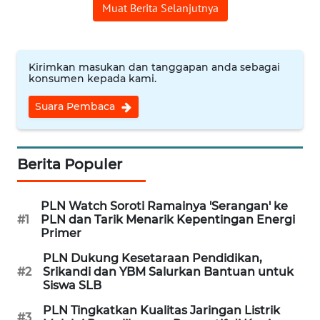
CIREBON
Muat Berita Selanjutnya
WN
INDRAMAYU
Kirimkan masukan dan tanggapan anda sebagai
konsumen kepada kami.
WN
Suara Pembaca
KUNINGAN
WN
Berita Populer
MAJALENGKA
WN
PLN Watch Soroti Ramainya 'Serangan' ke
SUBANG
#1
PLN dan Tarik Menarik Kepentingan Energi
Primer
WN
PLN Dukung Kesetaraan Pendidikan,
SUKABUMI
#2
Srikandi dan YBM Salurkan Bantuan untuk
Siswa SLB
WN
PLN Tingkatkan Kualitas Jaringan Listrik
#3