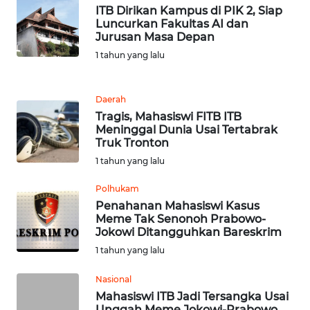
SULUT
ITB Dirikan Kampus di PIK 2, Siap
Luncurkan Fakultas AI dan
Jurusan Masa Depan
WN
MALUKU
1 tahun yang lalu
WN
Daerah
MALUT
Tragis, Mahasiswi FITB ITB
Meninggal Dunia Usai Tertabrak
Truk Tronton
WN
DAIRI
1 tahun yang lalu
Polhukam
WN
Penahanan Mahasiswi Kasus
DANAU
Meme Tak Senonoh Prabowo-
TOBA
Jokowi Ditangguhkan Bareskrim
1 tahun yang lalu
WN
NIAS
Nasional
Mahasiswi ITB Jadi Tersangka Usai
Unggah Meme Jokowi-Prabowo