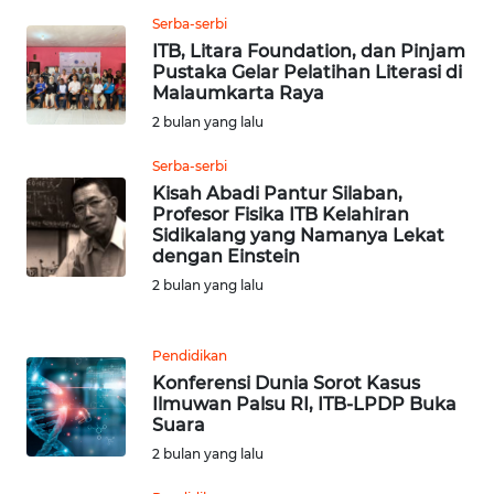
WN
RIAU
Serba-serbi
ITB, Litara Foundation, dan Pinjam
Pustaka Gelar Pelatihan Literasi di
WN
Malaumkarta Raya
SERAMBI
2 bulan yang lalu
WN
Serba-serbi
JAMBI
Kisah Abadi Pantur Silaban,
Profesor Fisika ITB Kelahiran
Sidikalang yang Namanya Lekat
WN
dengan Einstein
SULTRA
2 bulan yang lalu
WN
NTB
Pendidikan
Konferensi Dunia Sorot Kasus
Ilmuwan Palsu RI, ITB-LPDP Buka
WN
Suara
SULTENG
2 bulan yang lalu
WN