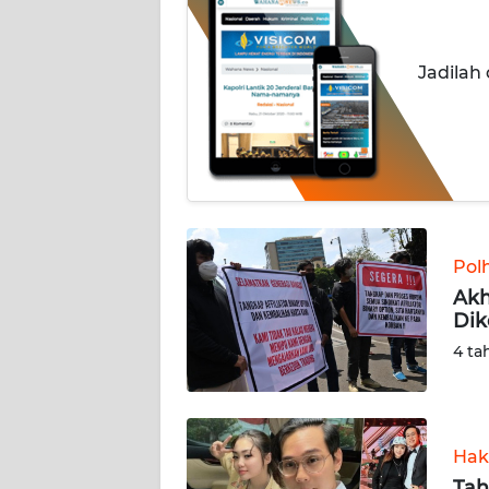
INDEKS
BERITA
Jadilah
KONTAK
KAMI
INFO
IKLAN
Pol
TENTANG
Akh
KAMI
Dik
4 ta
PEDOMAN
MEDIA
SIBER
Hak
REDAKSI
Tah