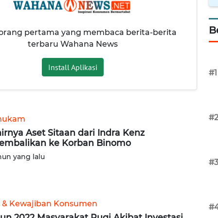
B
 orang pertama yang membaca berita-berita
terbaru Wahana News
Install Aplikasi
#1
#
hukam
irnya Aset Sitaan dari Indra Kenz
embalikan ke Korban Binomo
hun yang lalu
#
 & Kewajiban Konsumen
#
un 2022 Masyarakat Rugi Akibat Investasi