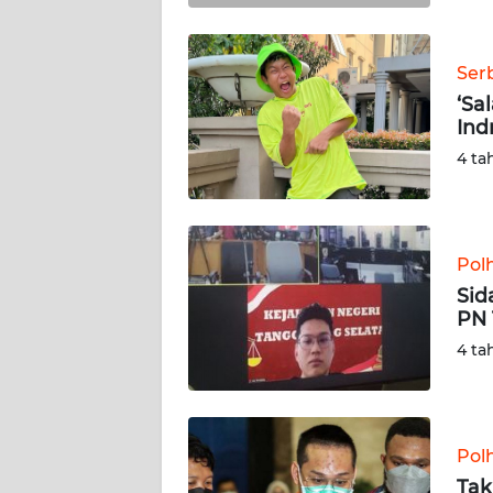
WN
BABEL
Ser
‘Sa
WN
Ind
SUMBAR
4 ta
WN
SUMSEL
Pol
WN
BENGKULU
Sid
PN 
WN
4 ta
LAMPUNG
WN
JATENG
Pol
Tak