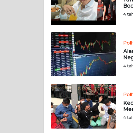
Bod
KARIR
4 ta
DISCLAIMER
Wahana
Pol
News
Ala
Regional
Neg
4 ta
WN
SUMUT
WN
Pol
JAKARTA
Kec
Men
WN
4 ta
JABAR