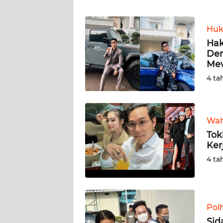
WN
BANTEN
Huk
WN
Hak
NTT
Den
Me
WN
4 ta
KEPRI
WN
Wah
PAPUA
Tok
Ker
WN
4 ta
PAPUA
BARAT
WN
Pol
RIAU
Sid