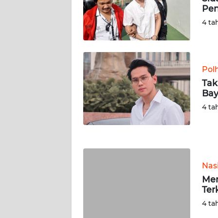
Pen
WN
SERAMBI
4 ta
WN
JAMBI
Pol
Tak
WN
Bay
SULTRA
4 ta
WN
NTB
WN
Nas
SULTENG
Men
Ter
WN
SULBAR
4 ta