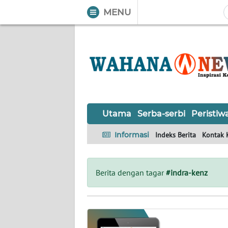
MENU
WAHANA
Tutup
TV
UTAMA
SERBA-
Utama
Serba-serbi
Peristiw
SERBI
Informasi
Indeks Berita
Kontak 
PERISTIWA
TOKOH
Berita dengan tagar
#indra-kenz
OPINI
Informasi