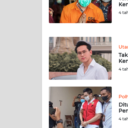
Ken
WN
NUSANTARA
4 ta
WN
JOGJA
Ut
WN
JATIM
Tak
Ken
WN
4 ta
BALI
WN
KALBAR
Pol
Dit
Pe
WN
KALTENG
4 ta