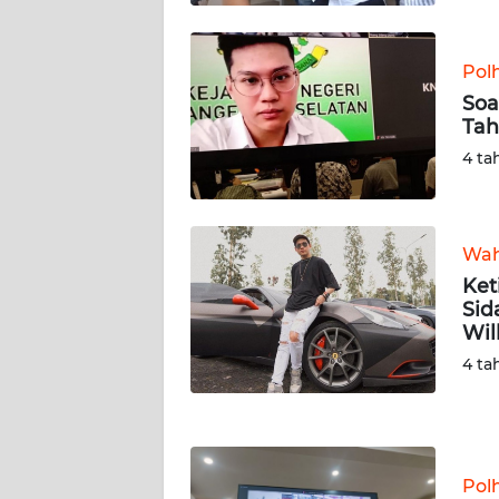
WN
KALTARA
Pol
WN
Soa
KALSEL
Tah
4 ta
WN
KALTIM
Wah
WN
Ket
SULSEL
Sid
Wil
WN
4 ta
GORONTALO
WN
SULUT
Pol