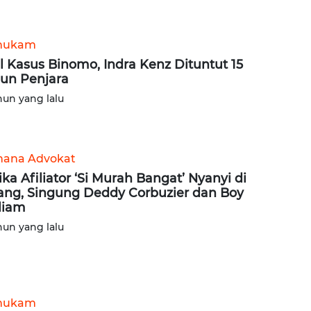
hukam
l Kasus Binomo, Indra Kenz Dituntut 15
un Penjara
hun yang lalu
ana Advokat
ika Afiliator ‘Si Murah Bangat’ Nyanyi di
ang, Singung Deddy Corbuzier dan Boy
liam
hun yang lalu
hukam