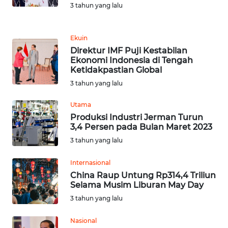
3 tahun yang lalu
WN
TAPANULI
Ekuin
TENGAH
Direktur IMF Puji Kestabilan
Ekonomi Indonesia di Tengah
WN DELI
Ketidakpastian Global
SERDANG
3 tahun yang lalu
Utama
WN
TEBING
Produksi Industri Jerman Turun
3,4 Persen pada Bulan Maret 2023
TINGGI
3 tahun yang lalu
WN
Internasional
PAKPAK
China Raup Untung Rp314,4 Triliun
Selama Musim Liburan May Day
WN
3 tahun yang lalu
KARAWANG
Nasional