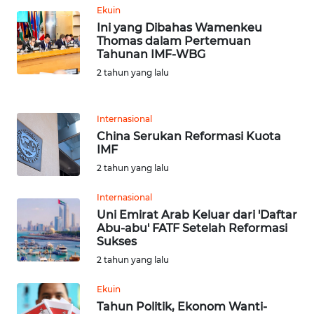
WN
Ekuin
RIAU
Ini yang Dibahas Wamenkeu
Thomas dalam Pertemuan
WN
Tahunan IMF-WBG
SERAMBI
2 tahun yang lalu
WN
JAMBI
Internasional
China Serukan Reformasi Kuota
IMF
WN
2 tahun yang lalu
SULTRA
Internasional
WN
Uni Emirat Arab Keluar dari 'Daftar
NTB
Abu-abu' FATF Setelah Reformasi
Sukses
WN
2 tahun yang lalu
SULTENG
Ekuin
Tahun Politik, Ekonom Wanti-
WN