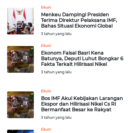
JATENG
Ekuin
Menkeu Dampingi Presiden
WN
Terima Direktur Pelaksana IMF,
Bahas Situasi Ekonomi Global
NUSANTARA
3 tahun yang lalu
WN
Ekuin
JOGJA
Ekonom Faisal Basri Kena
Batunya, Deputi Luhut Bongkar 6
WN
Fakta Terkait Hilirisasi Nikel
JATIM
3 tahun yang lalu
WN
Ekuin
BALI
Bos IMF Akui Kebijakan Larangan
Ekspor dan Hilirisasi Nikel Cs RI
WN
Bermanfaat Besar ke Rakyat
KALBAR
3 tahun yang lalu
WN
Ekuin