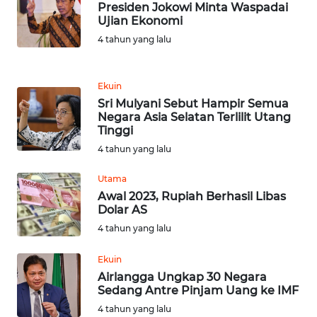
WN
Presiden Jokowi Minta Waspadai
BEKASI
Ujian Ekonomi
4 tahun yang lalu
WN
BOGOR
Ekuin
Sri Mulyani Sebut Hampir Semua
WN
Negara Asia Selatan Terlilit Utang
DEPOK
Tinggi
4 tahun yang lalu
WN
TAPANULI
Utama
UTARA
Awal 2023, Rupiah Berhasil Libas
Dolar AS
WN
4 tahun yang lalu
SAMOSIR
Ekuin
Airlangga Ungkap 30 Negara
WN
Sedang Antre Pinjam Uang ke IMF
PADANG
LAWAS
4 tahun yang lalu