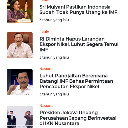
WN
LANGKAT
Sri Mulyani Pastikan Indonesia
Sudah Tidak Punya Utang ke IMF
3 tahun yang lalu
WN
TAPANULI
Ekuin
SELATAN
RI Diminta Hapus Larangan
Ekspor Nikel, Luhut Segera Temui
WN
IMF
TANJUNG
3 tahun yang lalu
LESUNG
Nasional
Luhut Pandjaitan Berencana
WN
Datangi IMF Bahas Permintaan
KARO
Pencabutan Ekspor Nikel
3 tahun yang lalu
WN
SIMALUNGUN
Nasional
Presiden Jokowi Undang
Perusahaan Jepang Berinvestasi
WN
di IKN Nusantara
LABUHANBATU