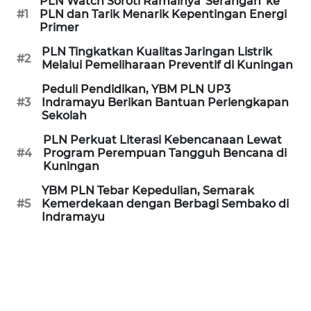
PLN Watch Soroti Ramainya 'Serangan' ke
CIREBON
#1
PLN dan Tarik Menarik Kepentingan Energi
Primer
WN
PLN Tingkatkan Kualitas Jaringan Listrik
INDRAMAYU
#2
Melalui Pemeliharaan Preventif di Kuningan
Peduli Pendidikan, YBM PLN UP3
WN
#3
Indramayu Berikan Bantuan Perlengkapan
KUNINGAN
Sekolah
PLN Perkuat Literasi Kebencanaan Lewat
WN
#4
Program Perempuan Tangguh Bencana di
MAJALENGKA
Kuningan
YBM PLN Tebar Kepedulian, Semarak
WN
#5
Kemerdekaan dengan Berbagi Sembako di
SUBANG
Indramayu
WN
SUKABUMI
WN