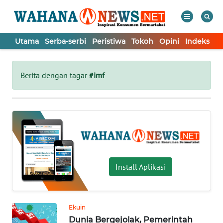
Utama
Serba-serbi
Peristiwa
Tokoh
Opini
Indeks
WAHANA
Tutup
TV
Berita dengan tagar
#imf
UTAMA
SERBA-
SERBI
PERISTIWA
Install Aplikasi
TOKOH
Ekuin
Dunia Bergejolak, Pemerintah
OPINI