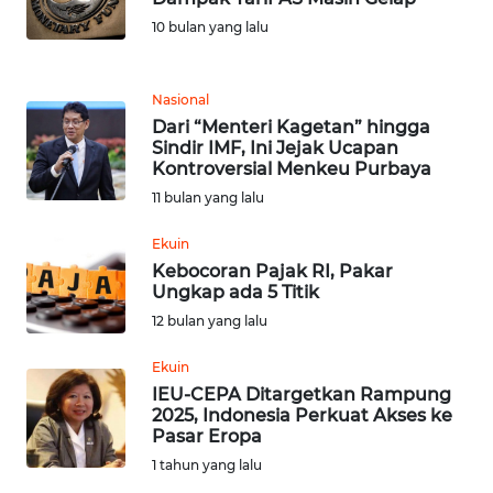
JABAR
10 bulan yang lalu
WN
BANTEN
Nasional
Dari “Menteri Kagetan” hingga
WN
Sindir IMF, Ini Jejak Ucapan
NTT
Kontroversial Menkeu Purbaya
11 bulan yang lalu
WN
Ekuin
KEPRI
Kebocoran Pajak RI, Pakar
Ungkap ada 5 Titik
WN
12 bulan yang lalu
PAPUA
Ekuin
WN
IEU-CEPA Ditargetkan Rampung
PAPUA
2025, Indonesia Perkuat Akses ke
BARAT
Pasar Eropa
1 tahun yang lalu