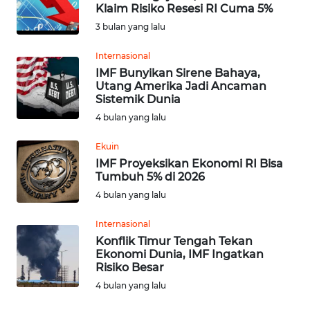
Klaim Risiko Resesi RI Cuma 5%
3 bulan yang lalu
Informasi
Internasional
INDEKS
IMF Bunyikan Sirene Bahaya,
BERITA
Utang Amerika Jadi Ancaman
Sistemik Dunia
KONTAK
4 bulan yang lalu
KAMI
Ekuin
IMF Proyeksikan Ekonomi RI Bisa
INFO
Tumbuh 5% di 2026
IKLAN
4 bulan yang lalu
TENTANG
Internasional
KAMI
Konflik Timur Tengah Tekan
Ekonomi Dunia, IMF Ingatkan
Risiko Besar
PEDOMAN
MEDIA
4 bulan yang lalu
SIBER