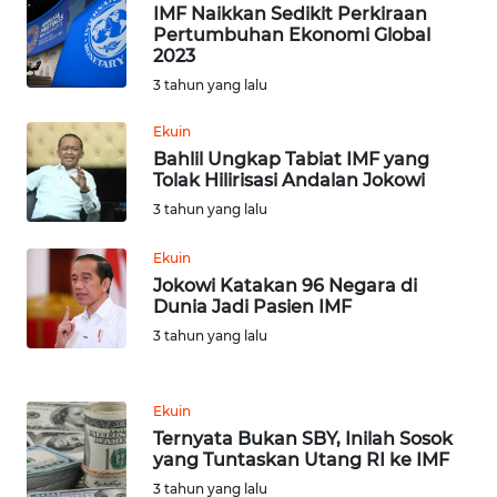
KALTENG
IMF Naikkan Sedikit Perkiraan
Pertumbuhan Ekonomi Global
2023
WN
3 tahun yang lalu
KALTARA
Ekuin
WN
Bahlil Ungkap Tabiat IMF yang
KALSEL
Tolak Hilirisasi Andalan Jokowi
3 tahun yang lalu
WN
KALTIM
Ekuin
Jokowi Katakan 96 Negara di
Dunia Jadi Pasien IMF
WN
3 tahun yang lalu
SULSEL
WN
Ekuin
GORONTALO
Ternyata Bukan SBY, Inilah Sosok
yang Tuntaskan Utang RI ke IMF
WN
3 tahun yang lalu