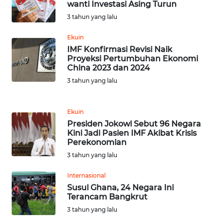
wanti Investasi Asing Turun
SULBAR
3 tahun yang lalu
WN
Ekuin
BABEL
IMF Konfirmasi Revisi Naik
Proyeksi Pertumbuhan Ekonomi
China 2023 dan 2024
WN
SUMBAR
3 tahun yang lalu
WN
Ekuin
SUMSEL
Presiden Jokowi Sebut 96 Negara
Kini Jadi Pasien IMF Akibat Krisis
Perekonomian
WN
BENGKULU
3 tahun yang lalu
Internasional
WN
Susul Ghana, 24 Negara Ini
LAMPUNG
Terancam Bangkrut
3 tahun yang lalu
WN