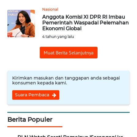
Nasional
WN
Anggota Komisi XI DPR RI Imbau
SUMEDANG
Pemerintah Waspadai Pelemahan
Ekonomi Global
WN
4 tahun yang lalu
CIANJUR
Muat Berita Selanjutnya
WN
KEPULAUAN
SERIBU
Kirimkan masukan dan tanggapan anda sebagai
konsumen kepada kami.
WN
TANGERANG
Suara Pembaca
WN
BINJAI
Berita Populer
WN