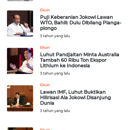
SULUT
Ekuin
WN
Puji Keberanian Jokowi Lawan
WTO, Bahlil: Dulu Dibilang Planga-
MALUKU
plongo
3 tahun yang lalu
WN
MALUT
Ekuin
Luhut Pandjaitan Minta Australia
WN
Tambah 60 Ribu Ton Ekspor
Lithium ke Indonesia
DAIRI
3 tahun yang lalu
WN
Ekuin
DANAU
Lawan IMF, Luhut Buktikan
TOBA
Hilirisasi Ala Jokowi Disanjung
Dunia
WN
3 tahun yang lalu
NIAS
Ekuin