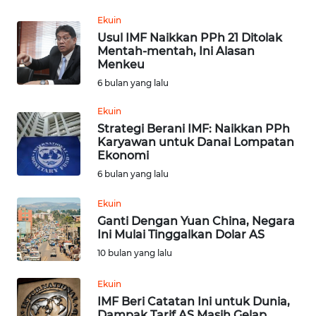
Ekuin
REDAKSI
Usul IMF Naikkan PPh 21 Ditolak
Mentah-mentah, Ini Alasan
KARIR
Menkeu
6 bulan yang lalu
DISCLAIMER
Ekuin
Strategi Berani IMF: Naikkan PPh
Wahana
Karyawan untuk Danai Lompatan
News
Ekonomi
Regional
6 bulan yang lalu
WN
Ekuin
SUMUT
Ganti Dengan Yuan China, Negara
Ini Mulai Tinggalkan Dolar AS
WN
10 bulan yang lalu
JAKARTA
Ekuin
IMF Beri Catatan Ini untuk Dunia,
WN
Dampak Tarif AS Masih Gelap