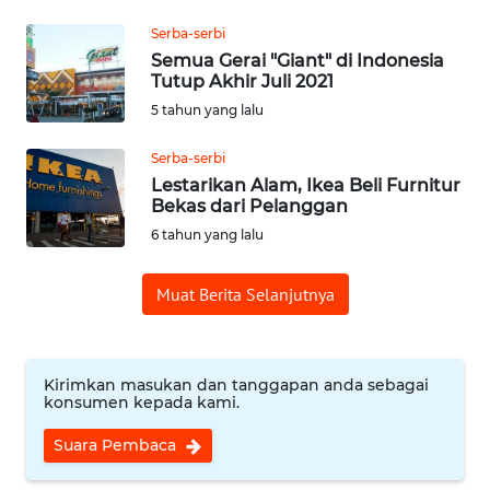
Serba-serbi
REDAKSI
Semua Gerai "Giant" di Indonesia
Tutup Akhir Juli 2021
KARIR
5 tahun yang lalu
DISCLAIMER
Serba-serbi
Lestarikan Alam, Ikea Beli Furnitur
Bekas dari Pelanggan
Wahana
News
6 tahun yang lalu
Regional
Muat Berita Selanjutnya
WN
SUMUT
Kirimkan masukan dan tanggapan anda sebagai
WN
konsumen kepada kami.
JAKARTA
Suara Pembaca
WN