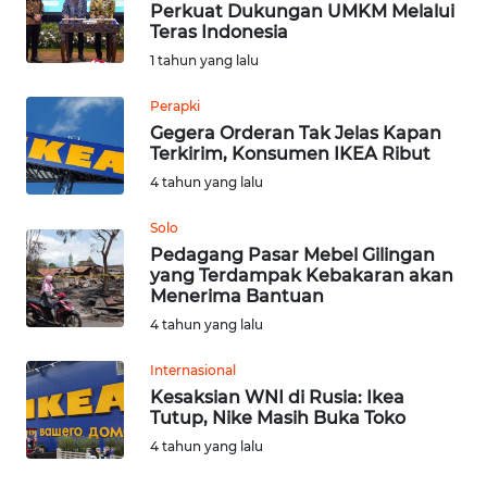
Perkuat Dukungan UMKM Melalui
Teras Indonesia
Informasi
1 tahun yang lalu
INDEKS
Perapki
BERITA
Gegera Orderan Tak Jelas Kapan
Terkirim, Konsumen IKEA Ribut
KONTAK
4 tahun yang lalu
KAMI
Solo
Pedagang Pasar Mebel Gilingan
INFO
yang Terdampak Kebakaran akan
IKLAN
Menerima Bantuan
4 tahun yang lalu
TENTANG
KAMI
Internasional
Kesaksian WNI di Rusia: Ikea
Tutup, Nike Masih Buka Toko
PEDOMAN
MEDIA
4 tahun yang lalu
SIBER