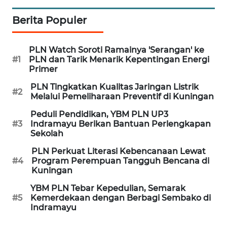
JABAR
Berita Populer
WN
BANTEN
PLN Watch Soroti Ramainya 'Serangan' ke
#1
PLN dan Tarik Menarik Kepentingan Energi
WN
Primer
NTT
PLN Tingkatkan Kualitas Jaringan Listrik
#2
Melalui Pemeliharaan Preventif di Kuningan
WN
Peduli Pendidikan, YBM PLN UP3
KEPRI
#3
Indramayu Berikan Bantuan Perlengkapan
Sekolah
WN
PLN Perkuat Literasi Kebencanaan Lewat
PAPUA
#4
Program Perempuan Tangguh Bencana di
Kuningan
WN
YBM PLN Tebar Kepedulian, Semarak
PAPUA
#5
Kemerdekaan dengan Berbagi Sembako di
BARAT
Indramayu