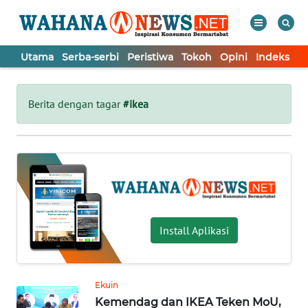
Utama
Serba-serbi
Peristiwa
Tokoh
Opini
Indeks
WAHANA
Tutup
TV
Berita dengan tagar
#ikea
UTAMA
SERBA-
SERBI
PERISTIWA
Install Aplikasi
TOKOH
Ekuin
Kemendag dan IKEA Teken MoU,
OPINI