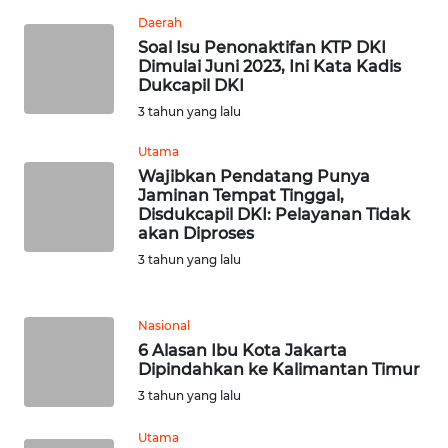
SULBAR
Daerah
Soal Isu Penonaktifan KTP DKI
Dimulai Juni 2023, Ini Kata Kadis
WN
Dukcapil DKI
BABEL
3 tahun yang lalu
WN
Utama
SUMBAR
Wajibkan Pendatang Punya
Jaminan Tempat Tinggal,
Disdukcapil DKI: Pelayanan Tidak
WN
akan Diproses
SUMSEL
3 tahun yang lalu
WN
BENGKULU
Nasional
6 Alasan Ibu Kota Jakarta
WN
Dipindahkan ke Kalimantan Timur
LAMPUNG
3 tahun yang lalu
Utama
WN