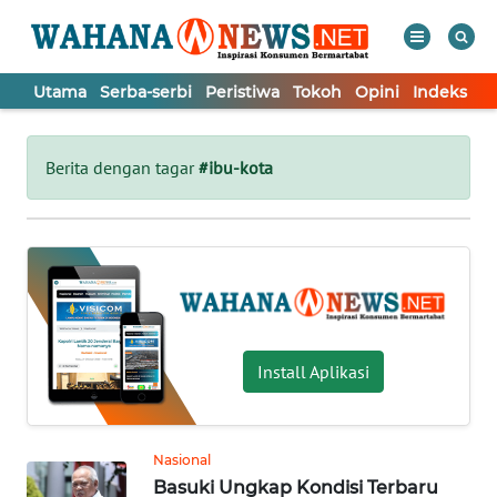
Utama
Serba-serbi
Peristiwa
Tokoh
Opini
Indeks
WAHANA
Tutup
TV
Berita dengan tagar
#ibu-kota
UTAMA
SERBA-
SERBI
PERISTIWA
Install Aplikasi
TOKOH
Nasional
Basuki Ungkap Kondisi Terbaru
OPINI