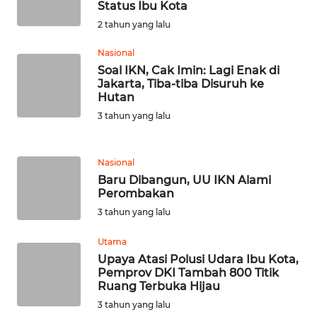
WN
Status Ibu Kota
RIAU
2 tahun yang lalu
WN
Nasional
SERAMBI
Soal IKN, Cak Imin: Lagi Enak di
Jakarta, Tiba-tiba Disuruh ke
Hutan
WN
3 tahun yang lalu
JAMBI
WN
Nasional
SULTRA
Baru Dibangun, UU IKN Alami
Perombakan
WN
3 tahun yang lalu
NTB
Utama
Upaya Atasi Polusi Udara Ibu Kota,
WN
Pemprov DKI Tambah 800 Titik
SULTENG
Ruang Terbuka Hijau
3 tahun yang lalu
WN