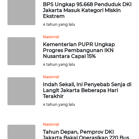
JATENG
BPS Ungkap 95.668 Penduduk DKI
Jakarta Masuk Kategori Miskin
Ekstrem
WN
4 tahun yang lalu
NUSANTARA
Nasional
WN
Kementerian PUPR Ungkap
JOGJA
Progres Pembangunan IKN
Nusantara Capai 15%
4 tahun yang lalu
WN
JATIM
Nasional
Indah Sekali, Ini Penyebab Senja di
WN
Langit Jakarta Beberapa Hari
BALI
Terakhir
4 tahun yang lalu
WN
KALBAR
Nasional
Tahun Depan, Pemprov DKI
WN
Jakarta Bakal Operasikan 220 Bus