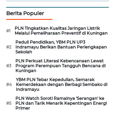
CIREBON
Berita Populer
WN
INDRAMAYU
PLN Tingkatkan Kualitas Jaringan Listrik
#1
Melalui Pemeliharaan Preventif di Kuningan
WN
KUNINGAN
Peduli Pendidikan, YBM PLN UP3
#2
Indramayu Berikan Bantuan Perlengkapan
Sekolah
WN
MAJALENGKA
PLN Perkuat Literasi Kebencanaan Lewat
#3
Program Perempuan Tangguh Bencana di
Kuningan
WN
SUBANG
YBM PLN Tebar Kepedulian, Semarak
#4
Kemerdekaan dengan Berbagi Sembako di
Indramayu
WN
SUKABUMI
PLN Watch Soroti Ramainya 'Serangan' ke
#5
PLN dan Tarik Menarik Kepentingan Energi
Primer
WN