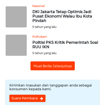
Nasional
WN
DKI Jakarta Tetap Optimis Jadi
SUMEDANG
Pusat Ekonomi Walau Ibu Kota
Pindah
WN
5 tahun yang lalu
CIANJUR
Polhukam
Politisi PKS Kritik Pemerintah Soal
WN
RUU IKN
KEPULAUAN
5 tahun yang lalu
SERIBU
Muat Berita Selanjutnya
WN
TANGERANG
WN
Kirimkan masukan dan tanggapan anda sebagai
BINJAI
konsumen kepada kami.
Suara Pembaca
WN