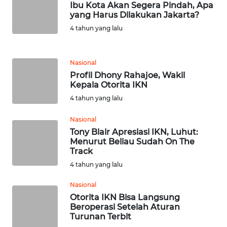
WN
Ibu Kota Akan Segera Pindah, Apa
LANGKAT
yang Harus Dilakukan Jakarta?
4 tahun yang lalu
WN
TAPANULI
SELATAN
Nasional
Profil Dhony Rahajoe, Wakil
Kepala Otorita IKN
WN
TANJUNG
4 tahun yang lalu
LESUNG
Nasional
Tony Blair Apresiasi IKN, Luhut:
WN
Menurut Beliau Sudah On The
KARO
Track
4 tahun yang lalu
WN
SIMALUNGUN
Nasional
Otorita IKN Bisa Langsung
Beroperasi Setelah Aturan
WN
Turunan Terbit
LABUHANBATU