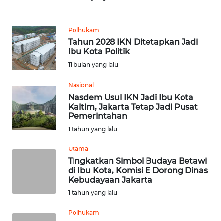
REDAKSI
Polhukam
Tahun 2028 IKN Ditetapkan Jadi
KARIR
Ibu Kota Politik
11 bulan yang lalu
DISCLAIMER
Nasional
Wahana
Nasdem Usul IKN Jadi Ibu Kota
News
Kaltim, Jakarta Tetap Jadi Pusat
Regional
Pemerintahan
1 tahun yang lalu
WN
Utama
SUMUT
Tingkatkan Simbol Budaya Betawi
di Ibu Kota, Komisi E Dorong Dinas
WN
Kebudayaan Jakarta
JAKARTA
1 tahun yang lalu
WN
Polhukam