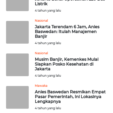
KALTENG
Listrik
4 tahun yang lalu
WN
Nasional
KALTARA
Jakarta Terendam 6 Jam, Anies
Baswedan: Itulah Manajemen
WN
Banjir
KALSEL
4 tahun yang lalu
WN
Nasional
KALTIM
Musim Banjir, Kemenkes Mulai
Siapkan Posko Kesehatan di
Jakarta
WN
4 tahun yang lalu
SULSEL
Mawaka
WN
Anies Baswedan Resmikan Empat
GORONTALO
Pasar Pemerintah, Ini Lokasinya
Lengkapnya
4 tahun yang lalu
WN