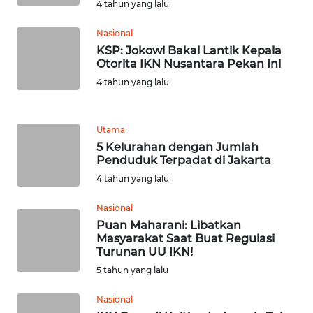
4 tahun yang lalu
WN
Nasional
TAPANULI
KSP: Jokowi Bakal Lantik Kepala
TENGAH
Otorita IKN Nusantara Pekan Ini
4 tahun yang lalu
WN DELI
SERDANG
Utama
WN
5 Kelurahan dengan Jumlah
Penduduk Terpadat di Jakarta
TEBING
TINGGI
4 tahun yang lalu
Nasional
WN
Puan Maharani: Libatkan
PAKPAK
Masyarakat Saat Buat Regulasi
Turunan UU IKN!
WN
5 tahun yang lalu
KARAWANG
Nasional