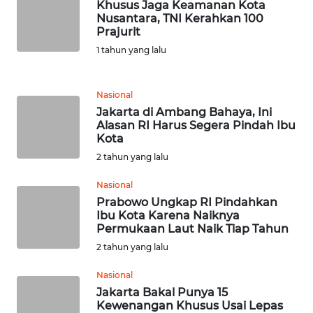
JABAR
Khusus Jaga Keamanan Kota
Nusantara, TNI Kerahkan 100
Prajurit
WN
1 tahun yang lalu
BANTEN
WN
Nasional
NTT
Jakarta di Ambang Bahaya, Ini
Alasan RI Harus Segera Pindah Ibu
Kota
WN
2 tahun yang lalu
KEPRI
Nasional
WN
Prabowo Ungkap RI Pindahkan
PAPUA
Ibu Kota Karena Naiknya
Permukaan Laut Naik Tiap Tahun
WN
2 tahun yang lalu
PAPUA
Nasional
BARAT
Jakarta Bakal Punya 15
Kewenangan Khusus Usai Lepas