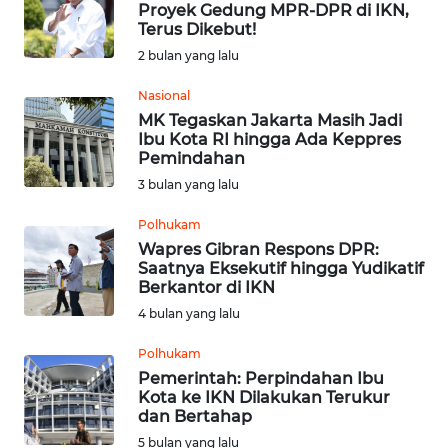
Proyek Gedung MPR-DPR di IKN,
Terus Dikebut!
Informasi
2 bulan yang lalu
INDEKS
Nasional
BERITA
MK Tegaskan Jakarta Masih Jadi
Ibu Kota RI hingga Ada Keppres
Pemindahan
KONTAK
3 bulan yang lalu
KAMI
Polhukam
INFO
Wapres Gibran Respons DPR:
IKLAN
Saatnya Eksekutif hingga Yudikatif
Berkantor di IKN
TENTANG
4 bulan yang lalu
KAMI
Polhukam
Pemerintah: Perpindahan Ibu
PEDOMAN
Kota ke IKN Dilakukan Terukur
MEDIA
dan Bertahap
SIBER
5 bulan yang lalu