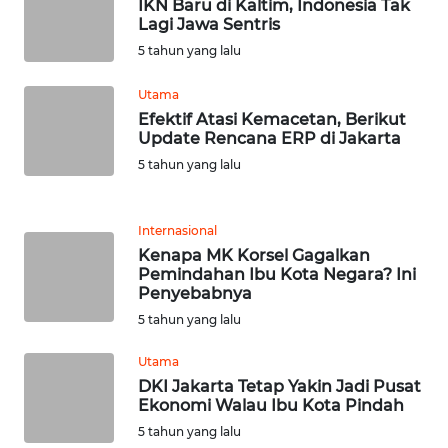
WN
IKN Baru di Kaltim, Indonesia Tak
Lagi Jawa Sentris
BEKASI
5 tahun yang lalu
WN
Utama
BOGOR
Efektif Atasi Kemacetan, Berikut
Update Rencana ERP di Jakarta
WN
5 tahun yang lalu
DEPOK
WN
Internasional
TAPANULI
Kenapa MK Korsel Gagalkan
UTARA
Pemindahan Ibu Kota Negara? Ini
Penyebabnya
WN
5 tahun yang lalu
SAMOSIR
Utama
DKI Jakarta Tetap Yakin Jadi Pusat
WN
Ekonomi Walau Ibu Kota Pindah
PADANG
5 tahun yang lalu
LAWAS