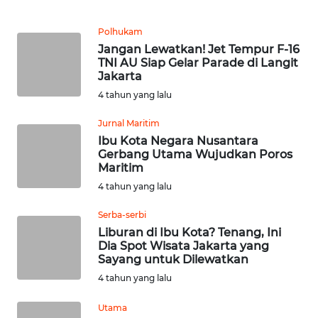
SULUT
Polhukam
WN
Jangan Lewatkan! Jet Tempur F-16
MALUKU
TNI AU Siap Gelar Parade di Langit
Jakarta
WN
4 tahun yang lalu
MALUT
Jurnal Maritim
Ibu Kota Negara Nusantara
WN
Gerbang Utama Wujudkan Poros
DAIRI
Maritim
4 tahun yang lalu
WN
DANAU
Serba-serbi
TOBA
Liburan di Ibu Kota? Tenang, Ini
Dia Spot Wisata Jakarta yang
Sayang untuk Dilewatkan
WN
4 tahun yang lalu
NIAS
Utama