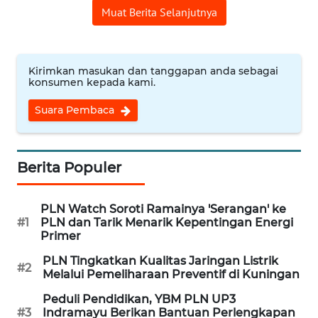
Muat Berita Selanjutnya
REDAKSI
KARIR
Kirimkan masukan dan tanggapan anda sebagai
konsumen kepada kami.
DISCLAIMER
Suara Pembaca
Wahana
News
Regional
Berita Populer
WN
PLN Watch Soroti Ramainya 'Serangan' ke
SUMUT
#1
PLN dan Tarik Menarik Kepentingan Energi
Primer
WN
PLN Tingkatkan Kualitas Jaringan Listrik
#2
JAKARTA
Melalui Pemeliharaan Preventif di Kuningan
Peduli Pendidikan, YBM PLN UP3
WN
#3
Indramayu Berikan Bantuan Perlengkapan