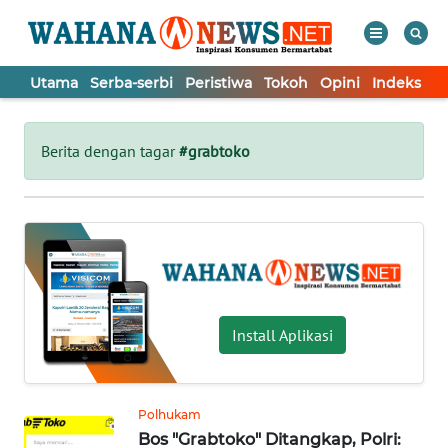
Utama
Serba-serbi
Peristiwa
Tokoh
Opini
Indeks
WAHANA
Tutup
TV
Berita dengan tagar
#grabtoko
UTAMA
SERBA-
SERBI
PERISTIWA
Install Aplikasi
TOKOH
Polhukam
Bos "Grabtoko" Ditangkap, Polri:
OPINI