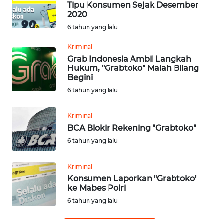
Tipu Konsumen Sejak Desember
2020
Informasi
6 tahun yang lalu
INDEKS
Kriminal
BERITA
Grab Indonesia Ambil Langkah
Hukum, "Grabtoko" Malah Bilang
Begini
KONTAK
6 tahun yang lalu
KAMI
Kriminal
INFO
BCA Blokir Rekening "Grabtoko"
IKLAN
6 tahun yang lalu
TENTANG
KAMI
Kriminal
Konsumen Laporkan "Grabtoko"
ke Mabes Polri
PEDOMAN
MEDIA
6 tahun yang lalu
SIBER