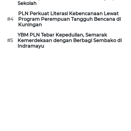
JABAR
Sekolah
PLN Perkuat Literasi Kebencanaan Lewat
WN
#4
Program Perempuan Tangguh Bencana di
BANTEN
Kuningan
YBM PLN Tebar Kepedulian, Semarak
WN
#5
Kemerdekaan dengan Berbagi Sembako di
NTT
Indramayu
WN
KEPRI
WN
PAPUA
WN
PAPUA
BARAT