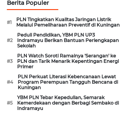
JABAR
Berita Populer
WN
PLN Tingkatkan Kualitas Jaringan Listrik
#1
BANTEN
Melalui Pemeliharaan Preventif di Kuningan
Peduli Pendidikan, YBM PLN UP3
WN
#2
Indramayu Berikan Bantuan Perlengkapan
NTT
Sekolah
PLN Watch Soroti Ramainya 'Serangan' ke
WN
#3
PLN dan Tarik Menarik Kepentingan Energi
KEPRI
Primer
PLN Perkuat Literasi Kebencanaan Lewat
WN
#4
Program Perempuan Tangguh Bencana di
PAPUA
Kuningan
YBM PLN Tebar Kepedulian, Semarak
WN
#5
Kemerdekaan dengan Berbagi Sembako di
PAPUA
Indramayu
BARAT