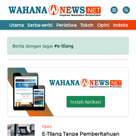
Utama
Serba-serbi
Peristiwa
Tokoh
Opini
Indeks
WAHANA
Tutup
TV
Berita dengan tagar
#e-tilang
UTAMA
SERBA-
SERBI
PERISTIWA
Install Aplikasi
TOKOH
Opini
E-Tilang Tanpa Pemberitahuan
OPINI