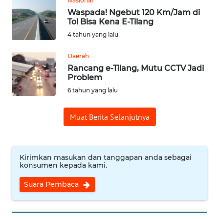
Nasional
Waspada! Ngebut 120 Km/Jam di
REDAKSI
Tol Bisa Kena E-Tilang
4 tahun yang lalu
KARIR
Daerah
Rancang e-Tilang, Mutu CCTV Jadi
DISCLAIMER
Problem
6 tahun yang lalu
Wahana
News
Regional
Muat Berita Selanjutnya
WN
SUMUT
Kirimkan masukan dan tanggapan anda sebagai
konsumen kepada kami.
WN
Suara Pembaca
JAKARTA
WN