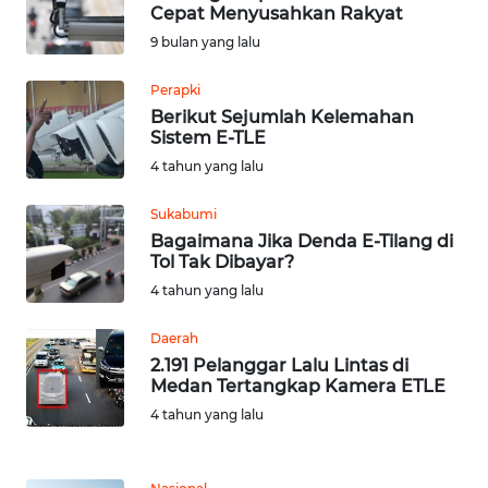
Cepat Menyusahkan Rakyat
9 bulan yang lalu
Informasi
Perapki
INDEKS
Berikut Sejumlah Kelemahan
BERITA
Sistem E-TLE
4 tahun yang lalu
KONTAK
KAMI
Sukabumi
Bagaimana Jika Denda E-Tilang di
Tol Tak Dibayar?
INFO
IKLAN
4 tahun yang lalu
Daerah
TENTANG
2.191 Pelanggar Lalu Lintas di
KAMI
Medan Tertangkap Kamera ETLE
4 tahun yang lalu
PEDOMAN
MEDIA
SIBER