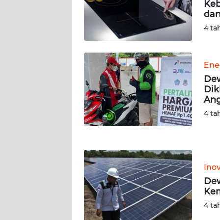
Keb
WN
dan
SERAMBI
4 ta
WN
JAMBI
Ene
Dew
WN
Dik
SULTRA
An
4 ta
WN
NTB
WN
Inov
SULTENG
Dew
Ke
WN
SULBAR
4 ta