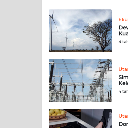
WN
BANTEN
Eku
WN
Dew
NTT
Kua
4 ta
WN
KEPRI
WN
Ut
PAPUA
Sim
Kel
WN
4 ta
PAPUA
BARAT
WN
Ut
RIAU
Dor