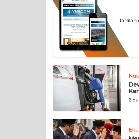
INDEKS
BERITA
Jadilah
KONTAK
KAMI
INFO
IKLAN
Nus
TENTANG
Dew
KAMI
Ken
2 bu
PEDOMAN
MEDIA
SIBER
Eku
REDAKSI
Men