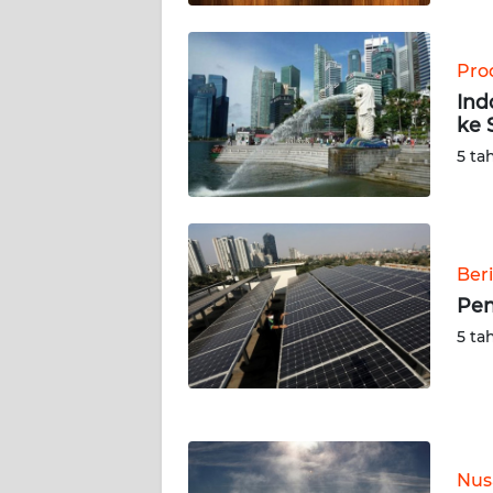
WN
KALTARA
Prod
WN
Ind
KALSEL
ke 
5 ta
WN
KALTIM
WN
Ber
SULSEL
Pen
5 ta
WN
GORONTALO
WN
SULUT
Nus