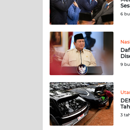
Ses
KARIR
6 bu
DISCLAIMER
Wahana
Nas
News
Daf
Regional
Dis
9 bu
WN
SUMUT
WN
Ut
JAKARTA
DEN
Tah
WN
3 ta
JABAR