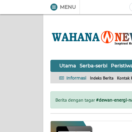
MENU
WAHANA
Tutup
TV
UTAMA
SERBA-
Utama
Serba-serbi
Peristiw
SERBI
Informasi
Indeks Berita
Kontak 
PERISTIWA
TOKOH
Berita dengan tagar
#dewan-energi-n
OPINI
Informasi