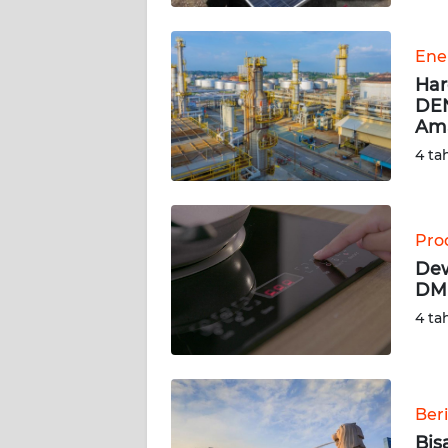
WN
BABEL
Ene
Har
WN
DEN
SUMBAR
Am
4 ta
WN
SUMSEL
Prod
WN
BENGKULU
Dew
DME
WN
4 ta
LAMPUNG
WN
JATENG
Beri
Bis