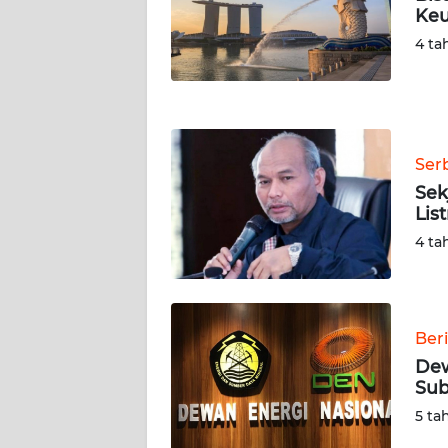
Keu
WN
NUSANTARA
4 ta
WN
JOGJA
Ser
WN
JATIM
Sek
Lis
WN
4 ta
BALI
WN
KALBAR
Ber
Dew
Sub
WN
KALTENG
5 ta