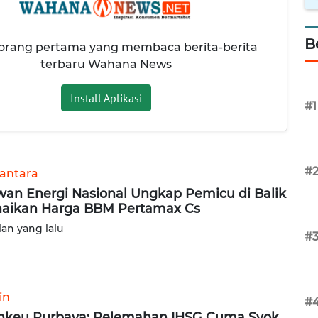
B
 orang pertama yang membaca berita-berita
terbaru Wahana News
Install Aplikasi
#1
#
antara
an Energi Nasional Ungkap Pemicu di Balik
aikan Harga BBM Pertamax Cs
lan yang lalu
#
in
#
keu Purbaya: Pelemahan IHSG Cuma Syok