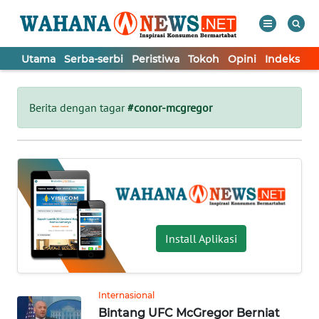
Utama
Serba-serbi
Peristiwa
Tokoh
Opini
Indeks
WAHANA
Tutup
TV
Berita dengan tagar
#conor-mcgregor
UTAMA
SERBA-
SERBI
PERISTIWA
Install Aplikasi
TOKOH
Internasional
Bintang UFC McGregor Berniat
OPINI