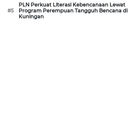
PLN Perkuat Literasi Kebencanaan Lewat
SULBAR
#5
Program Perempuan Tangguh Bencana di
Kuningan
WN
BABEL
WN
SUMBAR
WN
SUMSEL
WN
BENGKULU
WN
LAMPUNG
WN