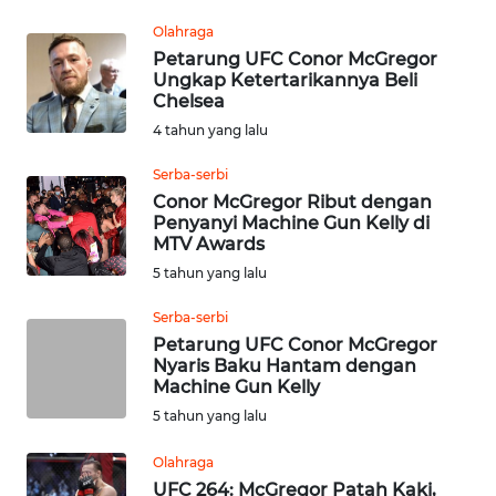
Olahraga
REDAKSI
Petarung UFC Conor McGregor
Ungkap Ketertarikannya Beli
KARIR
Chelsea
4 tahun yang lalu
DISCLAIMER
Serba-serbi
Conor McGregor Ribut dengan
Wahana
Penyanyi Machine Gun Kelly di
News
MTV Awards
Regional
5 tahun yang lalu
WN
Serba-serbi
SUMUT
Petarung UFC Conor McGregor
Nyaris Baku Hantam dengan
Machine Gun Kelly
WN
5 tahun yang lalu
JAKARTA
Olahraga
WN
UFC 264: McGregor Patah Kaki,