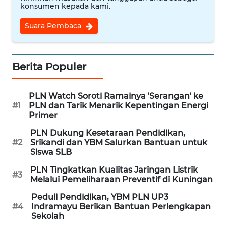
WN
konsumen kepada kami.
RIAU
Suara Pembaca
WN
SERAMBI
Berita Populer
WN
JAMBI
PLN Watch Soroti Ramainya 'Serangan' ke
#1
PLN dan Tarik Menarik Kepentingan Energi
WN
Primer
SULTRA
PLN Dukung Kesetaraan Pendidikan,
#2
Srikandi dan YBM Salurkan Bantuan untuk
WN
Siswa SLB
NTB
PLN Tingkatkan Kualitas Jaringan Listrik
#3
Melalui Pemeliharaan Preventif di Kuningan
WN
Peduli Pendidikan, YBM PLN UP3
SULTENG
#4
Indramayu Berikan Bantuan Perlengkapan
Sekolah
WN