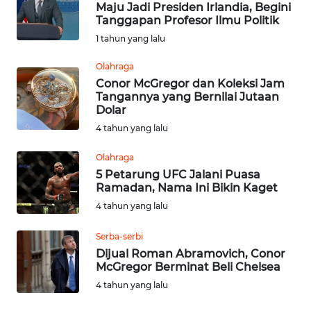
Maju Jadi Presiden Irlandia, Begini
Tanggapan Profesor Ilmu Politik
Informasi
1 tahun yang lalu
INDEKS
Olahraga
BERITA
Conor McGregor dan Koleksi Jam
Tangannya yang Bernilai Jutaan
Dolar
KONTAK
4 tahun yang lalu
KAMI
Olahraga
INFO
5 Petarung UFC Jalani Puasa
IKLAN
Ramadan, Nama Ini Bikin Kaget
4 tahun yang lalu
TENTANG
KAMI
Serba-serbi
Dijual Roman Abramovich, Conor
McGregor Berminat Beli Chelsea
PEDOMAN
MEDIA
4 tahun yang lalu
SIBER