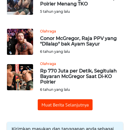
JABAR
Poirier Menang TKO
5 tahun yang lalu
WN
BANTEN
Olahraga
WN
Conor McGregor, Raja PPV yang
"Dilalap" bak Ayam Sayur
NTT
6 tahun yang lalu
WN
Olahraga
KEPRI
Rp 770 Juta per Detik, Segitulah
Bayaran McGregor Saat Di-KO
WN
Poirier
PAPUA
6 tahun yang lalu
WN
Muat Berita Selanjutnya
PAPUA
BARAT
Kirimkan masukan dan tanggapan anda sebagai