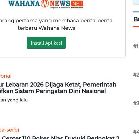
B
 orang pertama yang membaca berita-berita
terbaru Wahana News
Install Aplikasi
#1
#
ional
ur Lebaran 2026 Dijaga Ketat, Pemerintah
ifkan Sistem Peringatan Dini Nasional
lan yang lalu
#
ba-serbi
#
l Center 110 Polres Nias Duduki Peringkat 2