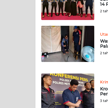
14 
WN
SERAMBI
2 ta
WN
JAMBI
Ut
Was
WN
Pal
SULTRA
2 ta
WN
NTB
WN
Kri
SULTENG
Kro
Per
WN
SULBAR
3 ta