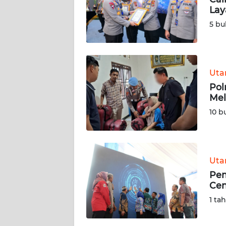
Lay
KARIR
5 bu
DISCLAIMER
Wahana
Ut
News
Pol
Regional
Mel
10 b
WN
SUMUT
WN
Ut
JAKARTA
Pem
Cen
WN
1 ta
JABAR