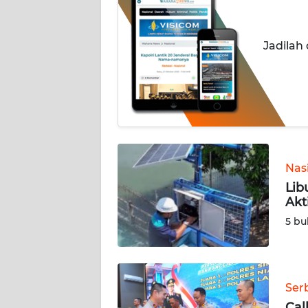
INDEKS
BERITA
Jadilah
KONTAK
KAMI
INFO
IKLAN
Nas
TENTANG
Lib
KAMI
Akt
5 bu
PEDOMAN
MEDIA
SIBER
Ser
REDAKSI
Cal