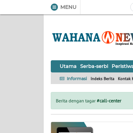
MENU
WAHANA
Tutup
TV
UTAMA
SERBA-
Utama
Serba-serbi
Peristiw
SERBI
Informasi
Indeks Berita
Kontak 
PERISTIWA
TOKOH
Berita dengan tagar
#call-center
OPINI
Informasi