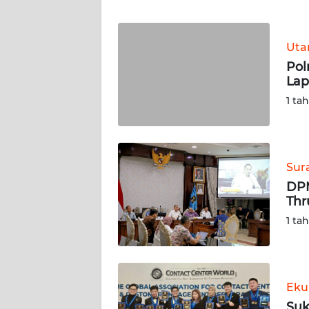
WN
BANTEN
Ut
WN
Pol
NTT
Lap
1 ta
WN
KEPRI
WN
Sur
PAPUA
DPM
Thr
WN
1 ta
PAPUA
BARAT
WN
Eku
RIAU
Suk