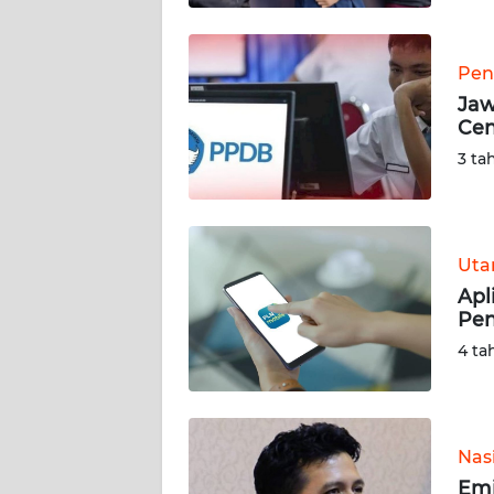
WN
BABEL
Pen
Jaw
WN
Cen
SUMBAR
3 ta
WN
SUMSEL
Ut
WN
BENGKULU
Apl
Pe
WN
4 ta
LAMPUNG
WN
JATENG
Nas
Emi