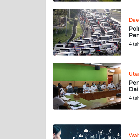
WN
KALTARA
Dae
WN
Pol
KALSEL
Pen
4 ta
WN
KALTIM
WN
Ut
SULSEL
Pem
Dai
WN
4 ta
GORONTALO
WN
SULUT
Wah