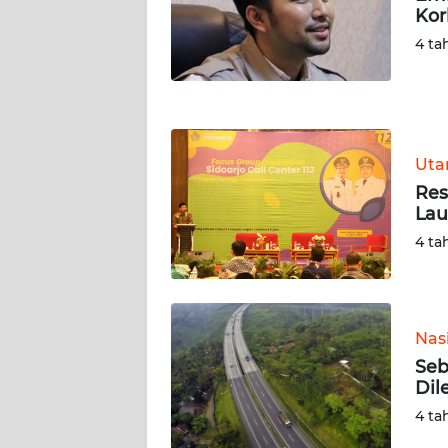
Kor
WN
NUSANTARA
4 ta
WN
JOGJA
Ut
WN
JATIM
Res
Lau
WN
4 ta
BALI
WN
KALBAR
Nas
Seb
Dil
WN
KALTENG
4 ta