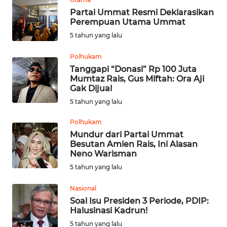
WN
LANGKAT
Partai Ummat Resmi Deklarasikan
Perempuan Utama Ummat
5 tahun yang lalu
WN
TAPANULI
Polhukam
SELATAN
Tanggapi “Donasi” Rp 100 Juta
Mumtaz Rais, Gus Miftah: Ora Aji
WN
Gak Dijual
TANJUNG
5 tahun yang lalu
LESUNG
Polhukam
Mundur dari Partai Ummat
WN
Besutan Amien Rais, Ini Alasan
KARO
Neno Warisman
5 tahun yang lalu
WN
SIMALUNGUN
Nasional
Soal Isu Presiden 3 Periode, PDIP:
WN
Halusinasi Kadrun!
LABUHANBATU
5 tahun yang lalu