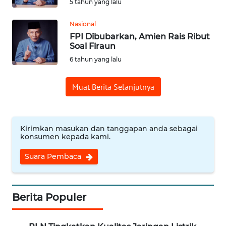
5 tahun yang lalu
WN
Nasional
SUMEDANG
FPI Dibubarkan, Amien Rais Ribut
Soal Firaun
WN
6 tahun yang lalu
CIANJUR
Muat Berita Selanjutnya
WN
KEPULAUAN
SERIBU
Kirimkan masukan dan tanggapan anda sebagai
konsumen kepada kami.
WN
TANGERANG
Suara Pembaca
WN
BINJAI
Berita Populer
WN