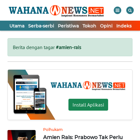
Utama
Serba-serbi
Peristiwa
Tokoh
Opini
Indeks
WAHANA
Tutup
TV
Berita dengan tagar
#amien-rais
UTAMA
SERBA-
SERBI
PERISTIWA
Install Aplikasi
TOKOH
Polhukam
Amien Rais: Prabowo Tak Perlu
OPINI