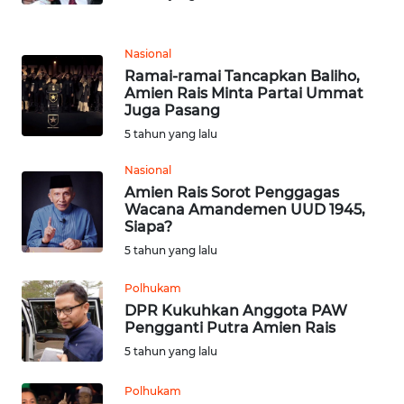
WN
TAPANULI
Nasional
TENGAH
Ramai-ramai Tancapkan Baliho,
Amien Rais Minta Partai Ummat
Juga Pasang
WN DELI
5 tahun yang lalu
SERDANG
Nasional
WN
Amien Rais Sorot Penggagas
TEBING
Wacana Amandemen UUD 1945,
TINGGI
Siapa?
5 tahun yang lalu
WN
Polhukam
PAKPAK
DPR Kukuhkan Anggota PAW
Pengganti Putra Amien Rais
WN
5 tahun yang lalu
KARAWANG
Polhukam