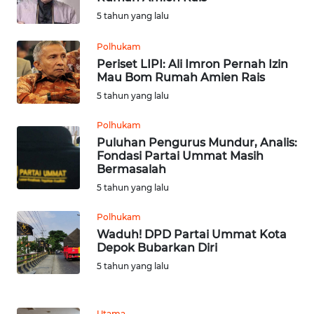
SULUT
5 tahun yang lalu
WN
Polhukam
MALUKU
Periset LIPI: Ali Imron Pernah Izin
Mau Bom Rumah Amien Rais
WN
5 tahun yang lalu
MALUT
Polhukam
Puluhan Pengurus Mundur, Analis:
WN
Fondasi Partai Ummat Masih
DAIRI
Bermasalah
5 tahun yang lalu
WN
DANAU
Polhukam
TOBA
Waduh! DPD Partai Ummat Kota
Depok Bubarkan Diri
WN
5 tahun yang lalu
NIAS
Utama