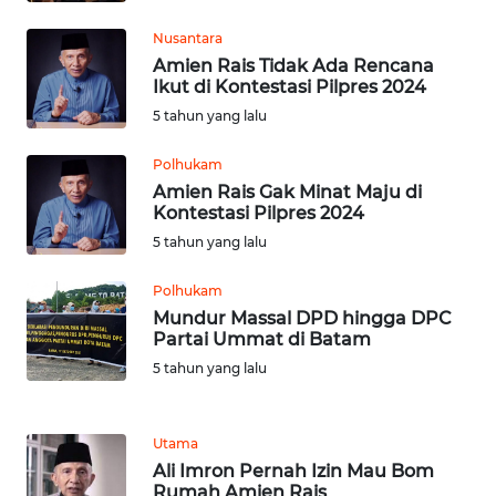
KALTENG
Nusantara
Amien Rais Tidak Ada Rencana
WN
Ikut di Kontestasi Pilpres 2024
KALTARA
5 tahun yang lalu
WN
Polhukam
KALSEL
Amien Rais Gak Minat Maju di
Kontestasi Pilpres 2024
WN
5 tahun yang lalu
KALTIM
Polhukam
WN
Mundur Massal DPD hingga DPC
SULSEL
Partai Ummat di Batam
5 tahun yang lalu
WN
GORONTALO
Utama
Ali Imron Pernah Izin Mau Bom
WN
Rumah Amien Rais