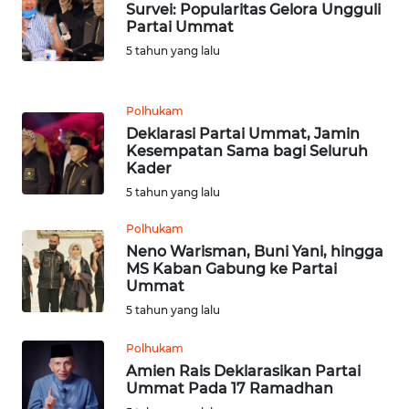
WN
Survei: Popularitas Gelora Ungguli
BEKASI
Partai Ummat
5 tahun yang lalu
WN
BOGOR
Polhukam
Deklarasi Partai Ummat, Jamin
WN
Kesempatan Sama bagi Seluruh
DEPOK
Kader
5 tahun yang lalu
WN
TAPANULI
Polhukam
UTARA
Neno Warisman, Buni Yani, hingga
MS Kaban Gabung ke Partai
Ummat
WN
5 tahun yang lalu
SAMOSIR
Polhukam
WN
Amien Rais Deklarasikan Partai
PADANG
Ummat Pada 17 Ramadhan
LAWAS