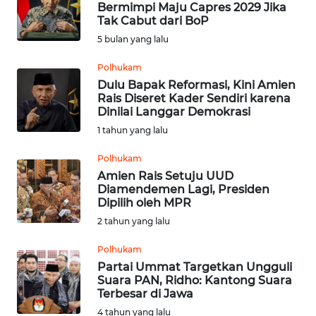
Bermimpi Maju Capres 2029 Jika
Tak Cabut dari BoP
Informasi
5 bulan yang lalu
INDEKS
Polhukam
BERITA
Dulu Bapak Reformasi, Kini Amien
Rais Diseret Kader Sendiri karena
Dinilai Langgar Demokrasi
KONTAK
1 tahun yang lalu
KAMI
Polhukam
INFO
Amien Rais Setuju UUD
IKLAN
Diamendemen Lagi, Presiden
Dipilih oleh MPR
TENTANG
2 tahun yang lalu
KAMI
Polhukam
Partai Ummat Targetkan Ungguli
PEDOMAN
Suara PAN, Ridho: Kantong Suara
MEDIA
Terbesar di Jawa
SIBER
4 tahun yang lalu