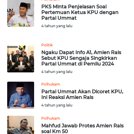
JABAR
PKS Minta Penjelasan Soal
Pertemuan Ketua KPU dengan
WN
Partai Ummat
BANTEN
4 tahun yang lalu
WN
Politik
NTT
Ngaku Dapat Info A1, Amien Rais
Sebut KPU Sengaja Singkirkan
WN
Partai Ummat di Pemilu 2024
KEPRI
4 tahun yang lalu
WN
Polhukam
PAPUA
Partai Ummat Akan Dicoret KPU,
Ini Reaksi Amien Rais
4 tahun yang lalu
WN
PAPUA
BARAT
Polhukam
Mahfud Jawab Protes Amien Rais
soal Km 50