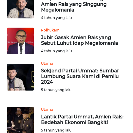
JATENG
Amien Rais yang Singgung
Megalomania
4 tahun yang lalu
WN
NUSANTARA
Polhukam
Jubir Gasak Amien Rais yang
WN
Sebut Luhut Idap Megalomania
JOGJA
4 tahun yang lalu
WN
Utama
JATIM
Sekjend Partai Ummat: Sumbar
Lumbung Suara Kami di Pemilu
2024
WN
5 tahun yang lalu
BALI
WN
Utama
KALBAR
Lantik Partai Ummat, Amien Rais:
Bedebah Ekonomi Bangkit!
WN
5 tahun yang lalu