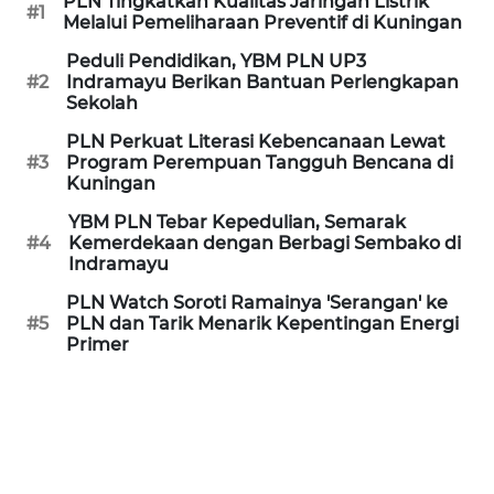
PLN Tingkatkan Kualitas Jaringan Listrik
CIREBON
#1
Melalui Pemeliharaan Preventif di Kuningan
Peduli Pendidikan, YBM PLN UP3
WN
#2
Indramayu Berikan Bantuan Perlengkapan
INDRAMAYU
Sekolah
PLN Perkuat Literasi Kebencanaan Lewat
WN
#3
Program Perempuan Tangguh Bencana di
KUNINGAN
Kuningan
YBM PLN Tebar Kepedulian, Semarak
WN
#4
Kemerdekaan dengan Berbagi Sembako di
MAJALENGKA
Indramayu
PLN Watch Soroti Ramainya 'Serangan' ke
WN
#5
PLN dan Tarik Menarik Kepentingan Energi
SUBANG
Primer
WN
SUKABUMI
WN