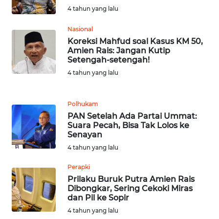
WN
4 tahun yang lalu
RIAU
Nasional
WN
Koreksi Mahfud soal Kasus KM 50,
SERAMBI
Amien Rais: Jangan Kutip
Setengah-setengah!
WN
4 tahun yang lalu
JAMBI
Polhukam
WN
PAN Setelah Ada Partai Ummat:
SULTRA
Suara Pecah, Bisa Tak Lolos ke
Senayan
WN
4 tahun yang lalu
NTB
Perapki
Prilaku Buruk Putra Amien Rais
WN
Dibongkar, Sering Cekoki Miras
SULTENG
dan Pil ke Sopir
4 tahun yang lalu
WN