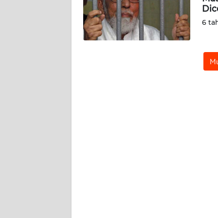
Dic
WN
SERAMBI
6 ta
WN
JAMBI
Mu
WN
SULTRA
WN
NTB
WN
SULTENG
WN
SULBAR