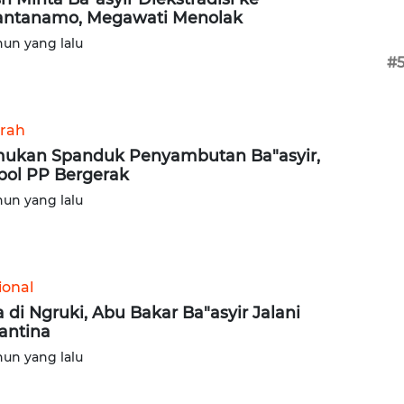
ntanamo, Megawati Menolak
hun yang lalu
#
rah
ukan Spanduk Penyambutan Ba"asyir,
pol PP Bergerak
hun yang lalu
ional
a di Ngruki, Abu Bakar Ba"asyir Jalani
antina
hun yang lalu