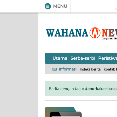
MENU
WAHANA
Tutup
TV
UTAMA
SERBA-
Utama
Serba-serbi
Peristiw
SERBI
Informasi
Indeks Berita
Kontak 
PERISTIWA
TOKOH
Berita dengan tagar
#abu-bakar-ba-as
OPINI
Informasi