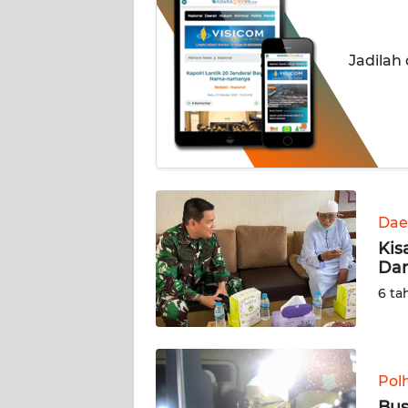
INDEKS
BERITA
Jadilah
KONTAK
KAMI
INFO
IKLAN
Dae
TENTANG
Kis
KAMI
Dan
6 ta
PEDOMAN
MEDIA
SIBER
Pol
REDAKSI
Bus