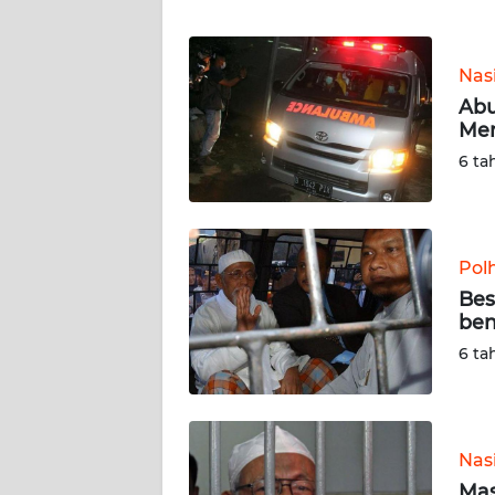
WN
BANTEN
Nas
WN
Abu
NTT
Me
6 ta
WN
KEPRI
WN
Pol
PAPUA
Bes
ben
WN
6 ta
PAPUA
BARAT
WN
Nas
RIAU
Mas