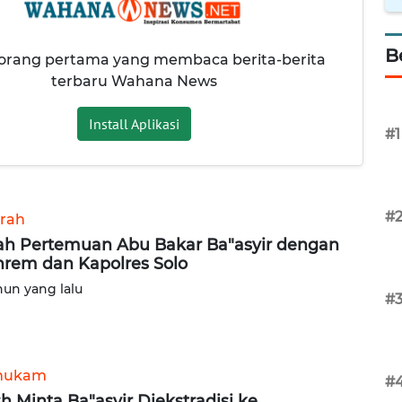
B
 orang pertama yang membaca berita-berita
terbaru Wahana News
Install Aplikasi
#1
#
rah
ah Pertemuan Abu Bakar Ba"asyir dengan
rem dan Kapolres Solo
hun yang lalu
#
hukam
#
h Minta Ba"asyir Diekstradisi ke