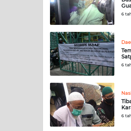
Gua
KARIR
6 ta
DISCLAIMER
Wahana
Dae
News
Tem
Regional
Sat
6 ta
WN
SUMUT
WN
Nas
JAKARTA
Tib
Kar
WN
6 ta
JABAR