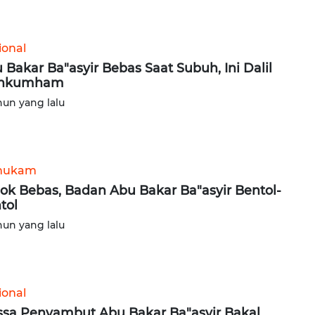
ional
 Bakar Ba"asyir Bebas Saat Subuh, Ini Dalil
nkumham
hun yang lalu
hukam
ok Bebas, Badan Abu Bakar Ba"asyir Bentol-
tol
hun yang lalu
ional
sa Penyambut Abu Bakar Ba"asyir Bakal