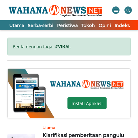
Utama
Serba-serbi
Peristiwa
Tokoh
Opini
Indeks
WAHANA
Tutup
TV
Berita dengan tagar
#VIRAL
UTAMA
SERBA-
SERBI
PERISTIWA
Install Aplikasi
TOKOH
Utama
Klarifikasi pemberitaan pangulu
OPINI