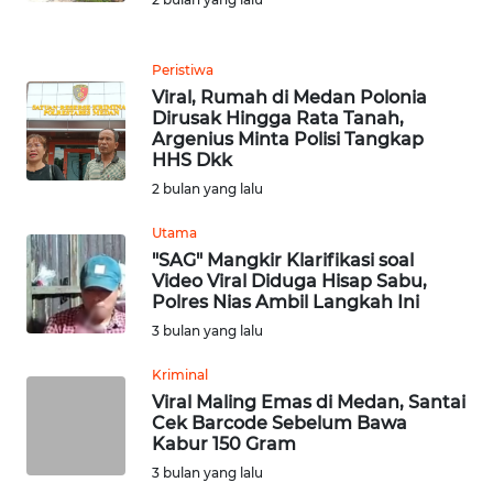
WN
LANGKAT
Peristiwa
WN
Viral, Rumah di Medan Polonia
TAPANULI
Dirusak Hingga Rata Tanah,
SELATAN
Argenius Minta Polisi Tangkap
HHS Dkk
WN
2 bulan yang lalu
TANJUNG
LESUNG
Utama
"SAG" Mangkir Klarifikasi soal
Video Viral Diduga Hisap Sabu,
WN
Polres Nias Ambil Langkah Ini
KARO
3 bulan yang lalu
WN
Kriminal
SIMALUNGUN
Viral Maling Emas di Medan, Santai
Cek Barcode Sebelum Bawa
Kabur 150 Gram
WN
3 bulan yang lalu
LABUHANBATU