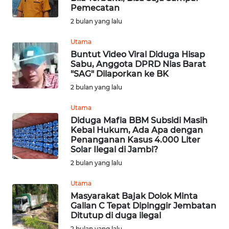
SULUT
Pemecatan
2 bulan yang lalu
WN
MALUKU
Utama
Buntut Video Viral Diduga Hisap
Sabu, Anggota DPRD Nias Barat
WN
"SAG" Dilaporkan ke BK
MALUT
2 bulan yang lalu
WN
Utama
DAIRI
Diduga Mafia BBM Subsidi Masih
Kebal Hukum, Ada Apa dengan
Penanganan Kasus 4.000 Liter
WN
Solar Ilegal di Jambi?
DANAU
2 bulan yang lalu
TOBA
Utama
WN
Masyarakat Bajak Dolok Minta
NIAS
Galian C Tepat Dipinggir Jembatan
Ditutup di duga ilegal
2 bulan yang lalu