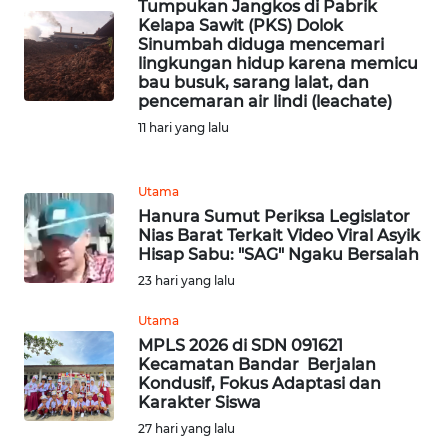
Tumpukan Jangkos di Pabrik
Kelapa Sawit (PKS) Dolok
REDAKSI
Sinumbah diduga mencemari
lingkungan hidup karena memicu
bau busuk, sarang lalat, dan
KARIR
pencemaran air lindi (leachate)
11 hari yang lalu
DISCLAIMER
Wahana
Utama
News
Hanura Sumut Periksa Legislator
Regional
Nias Barat Terkait Video Viral Asyik
Hisap Sabu: "SAG" Ngaku Bersalah
23 hari yang lalu
WN
SUMUT
Utama
MPLS 2026 di SDN 091621
WN
Kecamatan Bandar Berjalan
JAKARTA
Kondusif, Fokus Adaptasi dan
Karakter Siswa
27 hari yang lalu
WN