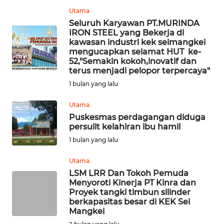
WN
RIAU
Utama
Seluruh Karyawan PT.MURINDA
IRON STEEL yang Bekerja di
WN
kawasan industri kek seimangkei
SERAMBI
mengucapkan selamat HUT ke-
52,"Semakin kokoh,inovatif dan
terus menjadi pelopor terpercaya"
WN
1 bulan yang lalu
JAMBI
Utama
WN
Puskesmas perdagangan diduga
SULTRA
persulit kelahiran ibu hamil
1 bulan yang lalu
WN
NTB
Utama
LSM LRR Dan Tokoh Pemuda
Menyoroti Kinerja PT Kinra dan
WN
Proyek tangki timbun silinder
SULTENG
berkapasitas besar di KEK Sei
Mangkei
WN