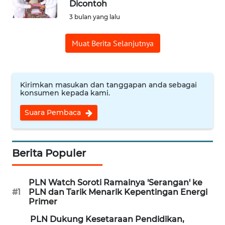
PURWAKARTA
Dicontoh
3 bulan yang lalu
WN
PRIANGAN
Muat Berita Selanjutnya
TIMUR
WN
Kirimkan masukan dan tanggapan anda sebagai
SEMARANG
konsumen kepada kami.
WN
Suara Pembaca
SOLO
WN
Berita Populer
BOROBUDUR
PLN Watch Soroti Ramainya 'Serangan' ke
WN
#1
PLN dan Tarik Menarik Kepentingan Energi
MADURA
Primer
PLN Dukung Kesetaraan Pendidikan,
WN