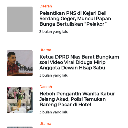
Daerah
WN
Pelantikan PNS di Kejari Deli
TAPANULI
Serdang Geger, Muncul Papan
TENGAH
Bunga Bertuliskan “Pelakor”
3 bulan yang lalu
WN DELI
SERDANG
Utama
Ketua DPRD Nias Barat Bungkam
WN
soal Video Viral Diduga Mirip
TEBING
Anggota Dewan Hisap Sabu
TINGGI
3 bulan yang lalu
WN
Daerah
PAKPAK
Heboh Pengantin Wanita Kabur
Jelang Akad, Polisi Temukan
Bareng Pacar di Hotel
WN
3 bulan yang lalu
KARAWANG
Utama