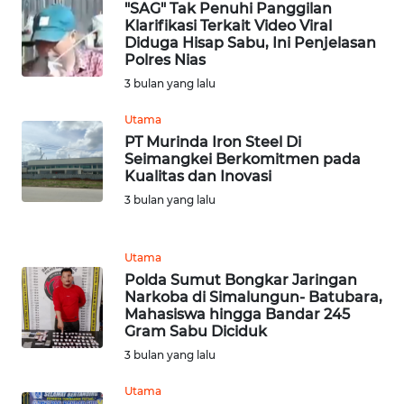
WN
"SAG" Tak Penuhi Panggilan
BEKASI
Klarifikasi Terkait Video Viral
Diduga Hisap Sabu, Ini Penjelasan
Polres Nias
WN
3 bulan yang lalu
BOGOR
Utama
WN
PT Murinda Iron Steel Di
DEPOK
Seimangkei Berkomitmen pada
Kualitas dan Inovasi
3 bulan yang lalu
WN
TAPANULI
UTARA
Utama
Polda Sumut Bongkar Jaringan
WN
Narkoba di Simalungun- Batubara,
SAMOSIR
Mahasiswa hingga Bandar 245
Gram Sabu Diciduk
WN
3 bulan yang lalu
PADANG
Utama
LAWAS