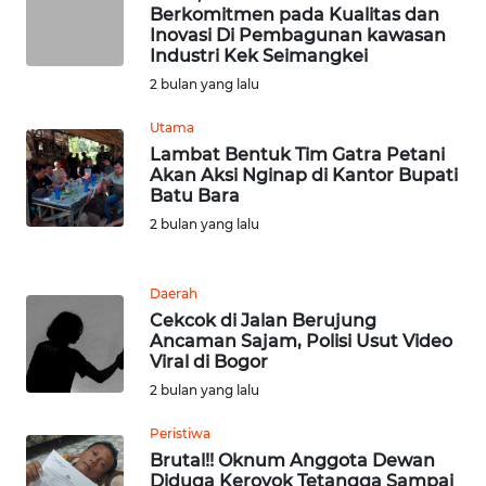
Berkomitmen pada Kualitas dan
JATENG
Inovasi Di Pembagunan kawasan
Industri Kek Seimangkei
WN
2 bulan yang lalu
NUSANTARA
Utama
WN
Lambat Bentuk Tim Gatra Petani
Akan Aksi Nginap di Kantor Bupati
JOGJA
Batu Bara
2 bulan yang lalu
WN
JATIM
Daerah
WN
Cekcok di Jalan Berujung
BALI
Ancaman Sajam, Polisi Usut Video
Viral di Bogor
2 bulan yang lalu
WN
KALBAR
Peristiwa
Brutal!! Oknum Anggota Dewan
WN
Diduga Keroyok Tetangga Sampai