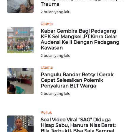
KALTENG
Trauma
2 bulan yang lalu
WN
Utama
KALTARA
Kabar Gembira Bagi Pedagang
KEK Sei Mangkei ,PT.Kinra Gelar
WN
Audensi Ke II Dengan Pedagang
KALSEL
Kawasan
2 bulan yang lalu
WN
Utama
KALTIM
Pangulu Bandar Betsy I Gerak
Cepat Selesaikan Polemik
WN
Penyaluran BLT Warga
SULSEL
2 bulan yang lalu
WN
GORONTALO
Politik
Soal Video Viral "SAG" Diduga
Hisap Sabu, Hanura Nias Barat:
WN
Bila Terbukti, Bisa Saja Sampai