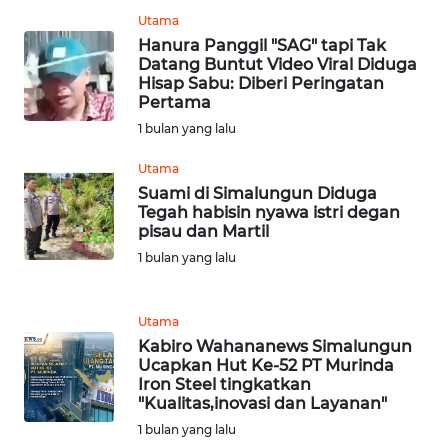
JABAR
Utama
Hanura Panggil "SAG" tapi Tak
WN
Datang Buntut Video Viral Diduga
BANTEN
Hisap Sabu: Diberi Peringatan
Pertama
1 bulan yang lalu
WN
NTT
Utama
Suami di Simalungun Diduga
WN
Tegah habisin nyawa istri degan
KEPRI
pisau dan Martil
1 bulan yang lalu
WN
PAPUA
Utama
Kabiro Wahananews Simalungun
WN
Ucapkan Hut Ke-52 PT Murinda
PAPUA
Iron Steel tingkatkan
BARAT
"Kualitas,inovasi dan Layanan"
1 bulan yang lalu