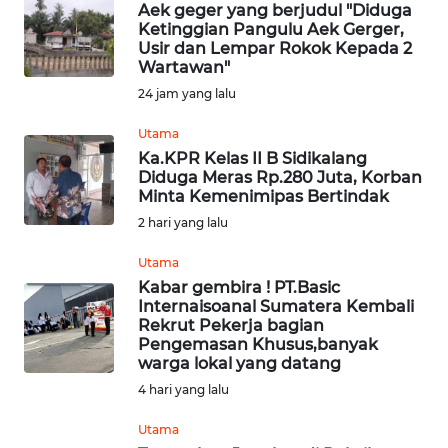
Aek geger yang berjudul "Diduga
Ketinggian Pangulu Aek Gerger,
Informasi
Usir dan Lempar Rokok Kepada 2
Wartawan"
INDEKS
24 jam yang lalu
BERITA
Utama
Ka.KPR Kelas II B Sidikalang
KONTAK
Diduga Meras Rp.280 Juta, Korban
KAMI
Minta Kemenimipas Bertindak
2 hari yang lalu
INFO
IKLAN
Utama
Kabar gembira ! PT.Basic
Internaisoanal Sumatera Kembali
TENTANG
Rekrut Pekerja bagian
KAMI
Pengemasan Khusus,banyak
warga lokal yang datang
PEDOMAN
4 hari yang lalu
MEDIA
SIBER
Utama