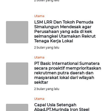
2 bulan yang lalu
SULBAR
Utama
WN
LSM LRR Dan Tokoh Pemuda
BABEL
Simalungun Mendesak agar
Perusahaan yang ada di kek
WN
seimangkei Utamakan Rekrut
Tenaga Kerja Lokal
SUMBAR
2 bulan yang lalu
WN
Utama
SUMSEL
PT Basic International Sumatera
secara proaktif memprioritaskan
WN
rekrutmen putra daerah dan
masyarakat lokal dari wilayah
BENGKULU
sekitar
2 bulan yang lalu
WN
LAMPUNG
Utama
Capai Usia Setengah
WN
Abad,PT.Murinda Iron Steel