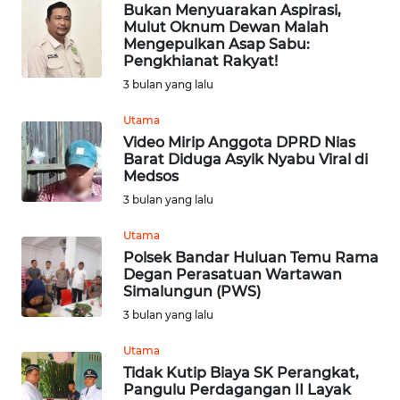
CIREBON
Bukan Menyuarakan Aspirasi,
Mulut Oknum Dewan Malah
Mengepulkan Asap Sabu:
WN
Pengkhianat Rakyat!
INDRAMAYU
3 bulan yang lalu
WN
Utama
KUNINGAN
Video Mirip Anggota DPRD Nias
Barat Diduga Asyik Nyabu Viral di
Medsos
WN
3 bulan yang lalu
MAJALENGKA
Utama
WN
Polsek Bandar Huluan Temu Rama
SUBANG
Degan Perasatuan Wartawan
Simalungun (PWS)
3 bulan yang lalu
WN
SUKABUMI
Utama
Tidak Kutip Biaya SK Perangkat,
WN
Pangulu Perdagangan II Layak