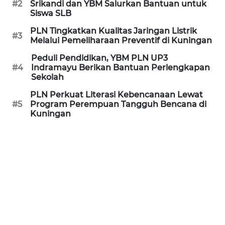
#2
Srikandi dan YBM Salurkan Bantuan untuk
SURABAYA
Siswa SLB
PLN Tingkatkan Kualitas Jaringan Listrik
#3
WN
Melalui Pemeliharaan Preventif di Kuningan
NATUNA
Peduli Pendidikan, YBM PLN UP3
#4
Indramayu Berikan Bantuan Perlengkapan
WN
Sekolah
BINTAN
PLN Perkuat Literasi Kebencanaan Lewat
#5
Program Perempuan Tangguh Bencana di
WN
Kuningan
MANDALIKA
WN
LIKUPANG
WN
LABUANBAJO
WN