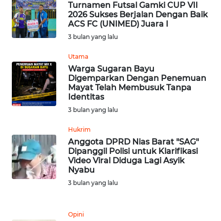
Turnamen Futsal Gamki CUP VII
2026 Sukses Berjalan Dengan Baik
WN
ACS FC (UNIMED) Juara I
SUMEDANG
3 bulan yang lalu
WN
Utama
CIANJUR
Warga Sugaran Bayu
Digemparkan Dengan Penemuan
Mayat Telah Membusuk Tanpa
WN
Identitas
KEPULAUAN
3 bulan yang lalu
SERIBU
Hukrim
WN
Anggota DPRD Nias Barat "SAG"
TANGERANG
Dipanggil Polisi untuk Klarifikasi
Video Viral Diduga Lagi Asyik
Nyabu
WN
3 bulan yang lalu
BINJAI
WN
Opini