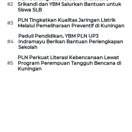
#2
Srikandi dan YBM Salurkan Bantuan untuk
Siswa SLB
REDAKSI
PLN Tingkatkan Kualitas Jaringan Listrik
#3
Melalui Pemeliharaan Preventif di Kuningan
KARIR
Peduli Pendidikan, YBM PLN UP3
#4
Indramayu Berikan Bantuan Perlengkapan
DISCLAIMER
Sekolah
Wahana
PLN Perkuat Literasi Kebencanaan Lewat
News
#5
Program Perempuan Tangguh Bencana di
Regional
Kuningan
WN
SUMUT
WN
JAKARTA
WN