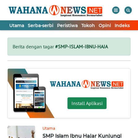
Utama
Serba-serbi
Peristiwa
Tokoh
Opini
Indeks
WAHANA
Tutup
TV
Berita dengan tagar
#SMP-ISLAM-IBNU-HAJA
UTAMA
SERBA-
SERBI
PERISTIWA
Install Aplikasi
TOKOH
Utama
SMP Islam Ibnu Hajar Kunjungi
OPINI