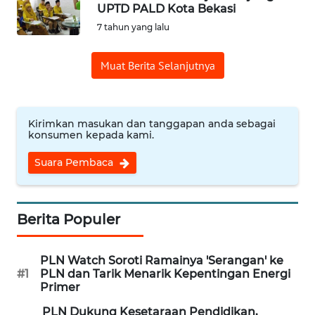
UPTD PALD Kota Bekasi
7 tahun yang lalu
Informasi
Muat Berita Selanjutnya
INDEKS
BERITA
KONTAK
Kirimkan masukan dan tanggapan anda sebagai
KAMI
konsumen kepada kami.
Suara Pembaca
INFO
IKLAN
Berita Populer
TENTANG
KAMI
PLN Watch Soroti Ramainya 'Serangan' ke
PEDOMAN
#1
PLN dan Tarik Menarik Kepentingan Energi
Primer
MEDIA
SIBER
PLN Dukung Kesetaraan Pendidikan,