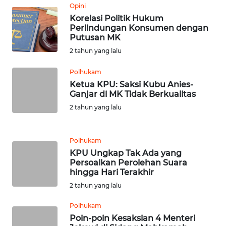
Opini
SULBAR
Korelasi Politik Hukum
Perlindungan Konsumen dengan
WN
Putusan MK
BABEL
2 tahun yang lalu
Polhukam
WN
SUMBAR
Ketua KPU: Saksi Kubu Anies-
Ganjar di MK Tidak Berkualitas
2 tahun yang lalu
WN
SUMSEL
Polhukam
WN
KPU Ungkap Tak Ada yang
BENGKULU
Persoalkan Perolehan Suara
hingga Hari Terakhir
WN
2 tahun yang lalu
LAMPUNG
Polhukam
Poin-poin Kesaksian 4 Menteri
WN