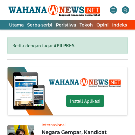
Utama
Serba-serbi
Peristiwa
Tokoh
Opini
Indeks
WAHANA
Tutup
TV
Berita dengan tagar
#PILPRES
UTAMA
SERBA-
SERBI
PERISTIWA
Install Aplikasi
TOKOH
Internasional
Negara Gempar, Kandidat
OPINI