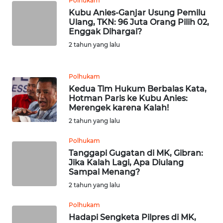
Polhukam
Kubu Anies-Ganjar Usung Pemilu
WN
Ulang, TKN: 96 Juta Orang Pilih 02,
TAPANULI
Enggak Dihargai?
TENGAH
2 tahun yang lalu
WN DELI
Polhukam
SERDANG
Kedua Tim Hukum Berbalas Kata,
Hotman Paris ke Kubu Anies:
WN
Merengek karena Kalah!
TEBING
2 tahun yang lalu
TINGGI
Polhukam
WN
Tanggapi Gugatan di MK, Gibran:
PAKPAK
Jika Kalah Lagi, Apa Diulang
Sampai Menang?
2 tahun yang lalu
WN
KARAWANG
Polhukam
Hadapi Sengketa Pilpres di MK,