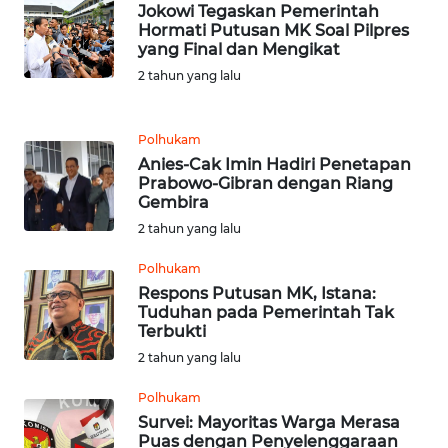
JABAR
Jokowi Tegaskan Pemerintah
Hormati Putusan MK Soal Pilpres
yang Final dan Mengikat
WN
2 tahun yang lalu
BANTEN
WN
Polhukam
NTT
Anies-Cak Imin Hadiri Penetapan
Prabowo-Gibran dengan Riang
Gembira
WN
KEPRI
2 tahun yang lalu
Polhukam
WN
Respons Putusan MK, Istana:
PAPUA
Tuduhan pada Pemerintah Tak
Terbukti
WN
2 tahun yang lalu
PAPUA
BARAT
Polhukam
Survei: Mayoritas Warga Merasa
Puas dengan Penyelenggaraan