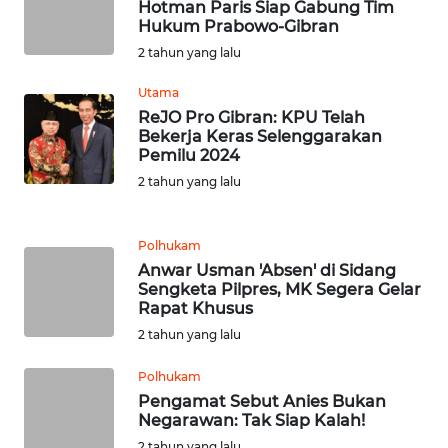
WN
Hotman Paris Siap Gabung Tim
BEKASI
Hukum Prabowo-Gibran
2 tahun yang lalu
WN
Utama
BOGOR
ReJO Pro Gibran: KPU Telah
Bekerja Keras Selenggarakan
WN
Pemilu 2024
DEPOK
2 tahun yang lalu
WN
TAPANULI
Polhukam
UTARA
Anwar Usman 'Absen' di Sidang
Sengketa Pilpres, MK Segera Gelar
Rapat Khusus
WN
2 tahun yang lalu
SAMOSIR
Polhukam
WN
Pengamat Sebut Anies Bukan
PADANG
Negarawan: Tak Siap Kalah!
LAWAS
2 tahun yang lalu