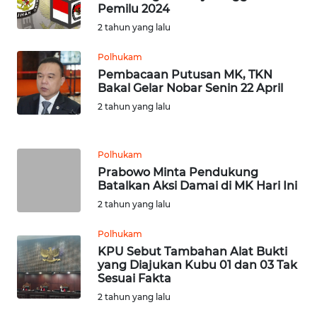
WN
Pemilu 2024
RIAU
2 tahun yang lalu
WN
Polhukam
SERAMBI
Pembacaan Putusan MK, TKN
Bakal Gelar Nobar Senin 22 April
WN
2 tahun yang lalu
JAMBI
Polhukam
WN
Prabowo Minta Pendukung
SULTRA
Batalkan Aksi Damai di MK Hari Ini
2 tahun yang lalu
WN
NTB
Polhukam
KPU Sebut Tambahan Alat Bukti
WN
yang Diajukan Kubu 01 dan 03 Tak
SULTENG
Sesuai Fakta
2 tahun yang lalu
WN