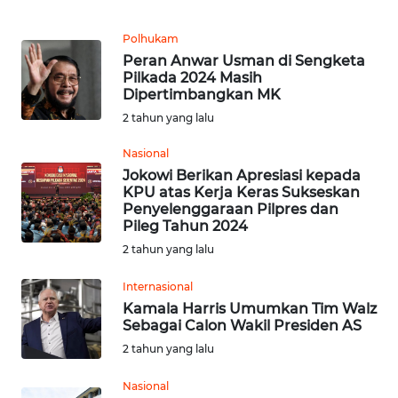
REDAKSI
Polhukam
Peran Anwar Usman di Sengketa
Pilkada 2024 Masih
KARIR
Dipertimbangkan MK
2 tahun yang lalu
DISCLAIMER
Nasional
Wahana
Jokowi Berikan Apresiasi kepada
News
KPU atas Kerja Keras Sukseskan
Regional
Penyelenggaraan Pilpres dan
Pileg Tahun 2024
2 tahun yang lalu
WN
SUMUT
Internasional
Kamala Harris Umumkan Tim Walz
WN
Sebagai Calon Wakil Presiden AS
JAKARTA
2 tahun yang lalu
WN
Nasional