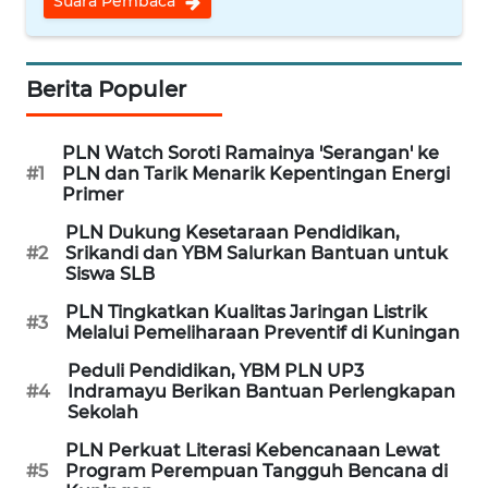
Suara Pembaca
CIREBON
WN
Berita Populer
INDRAMAYU
WN
PLN Watch Soroti Ramainya 'Serangan' ke
KUNINGAN
#1
PLN dan Tarik Menarik Kepentingan Energi
Primer
WN
PLN Dukung Kesetaraan Pendidikan,
MAJALENGKA
#2
Srikandi dan YBM Salurkan Bantuan untuk
Siswa SLB
WN
PLN Tingkatkan Kualitas Jaringan Listrik
#3
SUBANG
Melalui Pemeliharaan Preventif di Kuningan
Peduli Pendidikan, YBM PLN UP3
WN
#4
Indramayu Berikan Bantuan Perlengkapan
SUKABUMI
Sekolah
PLN Perkuat Literasi Kebencanaan Lewat
WN
#5
Program Perempuan Tangguh Bencana di