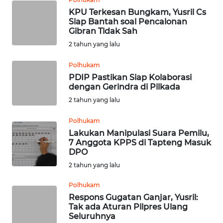
SULUT
KPU Terkesan Bungkam, Yusril Cs
Siap Bantah soal Pencalonan
WN
Gibran Tidak Sah
MALUKU
2 tahun yang lalu
Polhukam
WN
MALUT
PDIP Pastikan Siap Kolaborasi
dengan Gerindra di Pilkada
2 tahun yang lalu
WN
DAIRI
Polhukam
Lakukan Manipulasi Suara Pemilu,
WN
7 Anggota KPPS di Tapteng Masuk
DANAU
DPO
TOBA
2 tahun yang lalu
Polhukam
WN
Respons Gugatan Ganjar, Yusril:
NIAS
Tak ada Aturan Pilpres Ulang
Seluruhnya