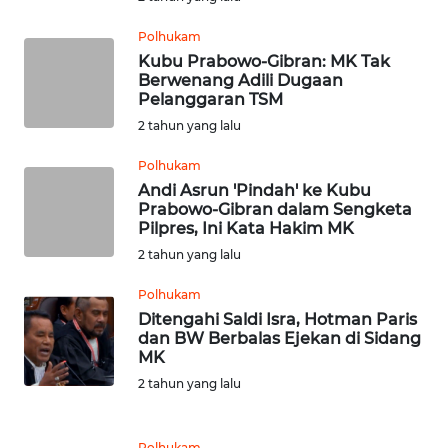
KALTENG
Polhukam
Kubu Prabowo-Gibran: MK Tak
WN
Berwenang Adili Dugaan
KALTARA
Pelanggaran TSM
2 tahun yang lalu
WN
KALSEL
Polhukam
Andi Asrun 'Pindah' ke Kubu
Prabowo-Gibran dalam Sengketa
WN
Pilpres, Ini Kata Hakim MK
KALTIM
2 tahun yang lalu
WN
Polhukam
SULSEL
Ditengahi Saldi Isra, Hotman Paris
dan BW Berbalas Ejekan di Sidang
MK
WN
GORONTALO
2 tahun yang lalu
WN
Polhukam