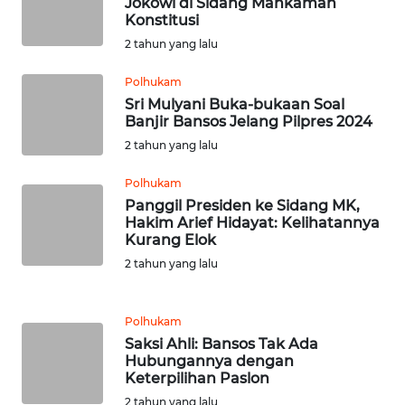
Jokowi di Sidang Mahkamah
JATENG
Konstitusi
2 tahun yang lalu
WN
NUSANTARA
Polhukam
Sri Mulyani Buka-bukaan Soal
Banjir Bansos Jelang Pilpres 2024
WN
JOGJA
2 tahun yang lalu
Polhukam
WN
Panggil Presiden ke Sidang MK,
JATIM
Hakim Arief Hidayat: Kelihatannya
Kurang Elok
WN
2 tahun yang lalu
BALI
Polhukam
WN
Saksi Ahli: Bansos Tak Ada
KALBAR
Hubungannya dengan
Keterpilihan Paslon
WN
2 tahun yang lalu