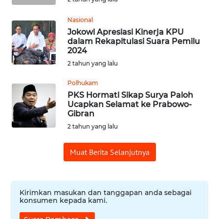
WN
Nasional
SUMEDANG
Jokowi Apresiasi Kinerja KPU
dalam Rekapitulasi Suara Pemilu
2024
WN
2 tahun yang lalu
CIANJUR
Polhukam
WN
PKS Hormati Sikap Surya Paloh
KEPULAUAN
Ucapkan Selamat ke Prabowo-
SERIBU
Gibran
2 tahun yang lalu
WN
TANGERANG
Muat Berita Selanjutnya
WN
BINJAI
Kirimkan masukan dan tanggapan anda sebagai
konsumen kepada kami.
WN