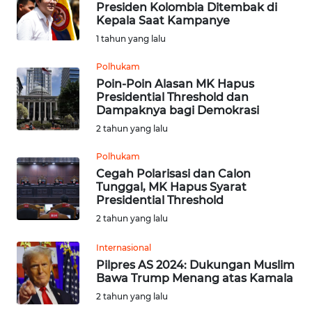
Presiden Kolombia Ditembak di
Kepala Saat Kampanye
Informasi
1 tahun yang lalu
INDEKS
Polhukam
BERITA
Poin-Poin Alasan MK Hapus
Presidential Threshold dan
Dampaknya bagi Demokrasi
KONTAK
2 tahun yang lalu
KAMI
Polhukam
INFO
Cegah Polarisasi dan Calon
IKLAN
Tunggal, MK Hapus Syarat
Presidential Threshold
TENTANG
2 tahun yang lalu
KAMI
Internasional
Pilpres AS 2024: Dukungan Muslim
PEDOMAN
Bawa Trump Menang atas Kamala
MEDIA
2 tahun yang lalu
SIBER