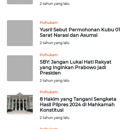
WN
2 tahun yang lalu
LANGKAT
WN
Polhukam
TAPANULI
Yusril Sebut Permohonan Kubu 01
SELATAN
Sarat Narasi dan Asumsi
2 tahun yang lalu
WN
TANJUNG
Polhukam
LESUNG
SBY: Jangan Lukai Hati Rakyat
yang Inginkan Prabowo jadi
Presiden
WN
2 tahun yang lalu
KARO
Polhukam
WN
8 Hakim yang Tangani Sengketa
SIMALUNGUN
Hasil Pilpres 2024 di Mahkamah
Konstitusi
2 tahun yang lalu
WN
LABUHANBATU