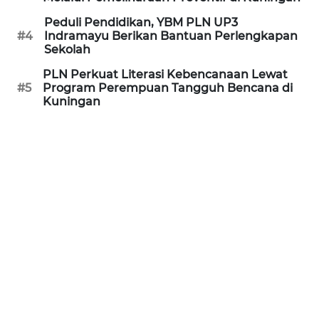
JABAR
Peduli Pendidikan, YBM PLN UP3
#4
Indramayu Berikan Bantuan Perlengkapan
WN
Sekolah
BANTEN
PLN Perkuat Literasi Kebencanaan Lewat
#5
Program Perempuan Tangguh Bencana di
WN
Kuningan
NTT
WN
KEPRI
WN
PAPUA
WN
PAPUA
BARAT