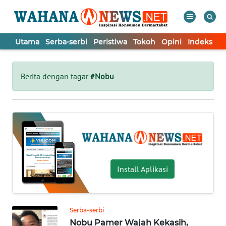
Utama
Serba-serbi
Peristiwa
Tokoh
Opini
Indeks
WAHANA
Tutup
TV
Berita dengan tagar
#Nobu
UTAMA
SERBA-
SERBI
PERISTIWA
Install Aplikasi
TOKOH
Serba-serbi
Nobu Pamer Wajah Kekasih,
OPINI