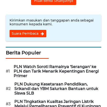
Muat Berita Selanjutnya
REDAKSI
Kirimkan masukan dan tanggapan anda sebagai
KARIR
konsumen kepada kami.
Suara Pembaca
DISCLAIMER
Wahana
News
Berita Populer
Regional
PLN Watch Soroti Ramainya 'Serangan' ke
WN
#1
PLN dan Tarik Menarik Kepentingan Energi
SUMUT
Primer
PLN Dukung Kesetaraan Pendidikan,
WN
#2
Srikandi dan YBM Salurkan Bantuan untuk
JAKARTA
Siswa SLB
PLN Tingkatkan Kualitas Jaringan Listrik
WN
#3
Melalui Pemeliharaan Preventif di Kuningan