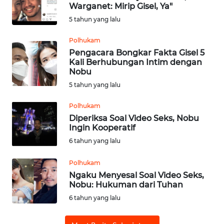
Warganet: Mirip Gisel, Ya"
5 tahun yang lalu
Informasi
Polhukam
INDEKS
Pengacara Bongkar Fakta Gisel 5
BERITA
Kali Berhubungan Intim dengan
Nobu
KONTAK
5 tahun yang lalu
KAMI
Polhukam
Diperiksa Soal Video Seks, Nobu
INFO
Ingin Kooperatif
IKLAN
6 tahun yang lalu
TENTANG
Polhukam
KAMI
Ngaku Menyesal Soal Video Seks,
Nobu: Hukuman dari Tuhan
PEDOMAN
6 tahun yang lalu
MEDIA
SIBER