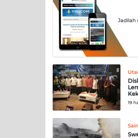
INDEKS
BERITA
Jadilah
KONTAK
KAMI
INFO
IKLAN
Ut
Dis
TENTANG
Lem
KAMI
Kek
19 h
PEDOMAN
MEDIA
SIBER
Sai
REDAKSI
Swe