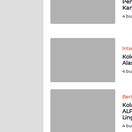
Pen
WN
Ka
NUSANTARA
4 bu
WN
JOGJA
Int
WN
JATIM
Kol
Ala
WN
4 bu
BALI
WN
Ber
KALBAR
Kol
ALP
WN
Lin
KALTENG
4 bu