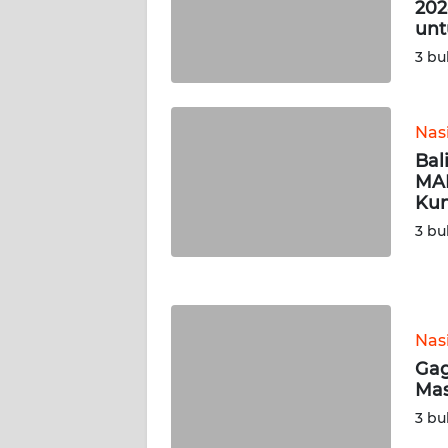
202
WN
unt
SERAMBI
3 bu
WN
JAMBI
Nas
Bal
WN
MAR
SULTRA
Kun
3 bu
WN
NTB
WN
Nas
SULTENG
Gag
Mas
WN
SULBAR
3 bu