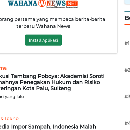
B
 orang pertama yang membaca berita-berita
terbaru Wahana News
Install Aplikasi
#1
ama
#
kusi Tambang Poboya: Akademisi Soroti
ahnya Penegakan Hukum dan Risiko
eringan Kota Palu, Sulteng
ari yang lalu
#
ns-Tekno
#
dia Impor Sampah, Indonesia Malah