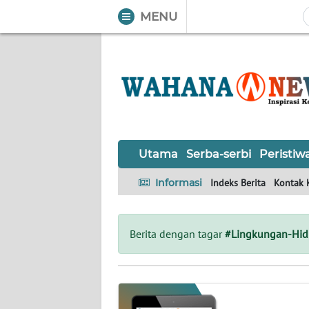
MENU
WAHANA
Tutup
TV
UTAMA
SERBA-
Utama
Serba-serbi
Peristiw
SERBI
Informasi
Indeks Berita
Kontak 
PERISTIWA
TOKOH
Berita dengan tagar
#Lingkungan-Hi
OPINI
Informasi