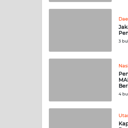
WN
BABEL
Dae
Jak
WN
Pem
SUMBAR
3 bu
WN
SUMSEL
Nas
WN
Pen
BENGKULU
MAR
Ber
WN
4 bu
LAMPUNG
WN
Ut
JATENG
Kap