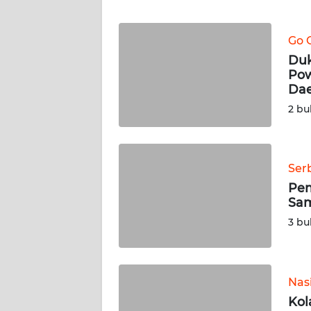
WN
BANTEN
Go 
WN
Duk
NTT
Pow
Da
WN
2 bu
KEPRI
WN
Ser
PAPUA
Pem
Sam
WN
3 bu
PAPUA
BARAT
WN
Nas
RIAU
Kol