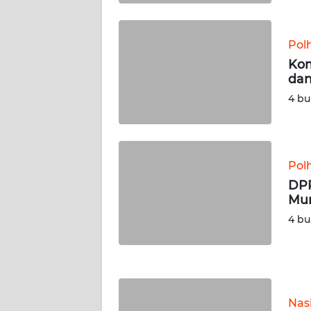
WN
KALTARA
Pol
WN
Kom
KALSEL
dan
4 bu
WN
KALTIM
WN
Pol
SULSEL
DPR
Mur
WN
4 bu
GORONTALO
WN
SULUT
Nas