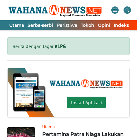
Utama
Serba-serbi
Peristiwa
Tokoh
Opini
Indeks
WAHANA
Tutup
TV
Berita dengan tagar
#LPG
UTAMA
SERBA-
SERBI
PERISTIWA
Install Aplikasi
TOKOH
Utama
Pertamina Patra Niaga Lakukan
OPINI