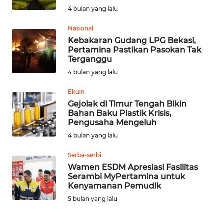
JATENG
4 bulan yang lalu
Nasional
WN
Kebakaran Gudang LPG Bekasi,
NUSANTARA
Pertamina Pastikan Pasokan Tak
Terganggu
WN
4 bulan yang lalu
JOGJA
Ekuin
Gejolak di Timur Tengah Bikin
WN
Bahan Baku Plastik Krisis,
JATIM
Pengusaha Mengeluh
4 bulan yang lalu
WN
BALI
Serba-serbi
Wamen ESDM Apresiasi Fasilitas
Serambi MyPertamina untuk
WN
Kenyamanan Pemudik
KALBAR
5 bulan yang lalu
WN