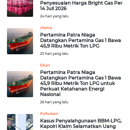
Penyesuaian Harga Bright Gas Per
14 Juli 2026
Informasi
24 hari yang lalu
INDEKS
Utama
BERITA
Pertamina Patra Niaga
Datangkan Pertamina Gas 1 Bawa
45,9 Ribu Metrik Ton LPG
KONTAK
25 hari yang lalu
KAMI
Ekuin
INFO
Pertamina Patra Niaga
IKLAN
Datangkan Pertamina Gas 1 Bawa
45,9 Ribu Metrik Ton LPG untuk
Perkuat Ketahanan Energi
TENTANG
Nasional
KAMI
26 hari yang lalu
PEDOMAN
Polhukam
MEDIA
Kasus Penyalahgunaan BBM-LPG,
SIBER
Kapolri Klaim Selamatkan Uang