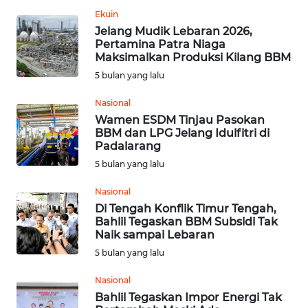
KALTENG
Ekuin
Jelang Mudik Lebaran 2026,
WN
Pertamina Patra Niaga
Maksimalkan Produksi Kilang BBM
KALTARA
5 bulan yang lalu
WN
Nasional
KALSEL
Wamen ESDM Tinjau Pasokan
BBM dan LPG Jelang Idulfitri di
WN
Padalarang
KALTIM
5 bulan yang lalu
Nasional
WN
Di Tengah Konflik Timur Tengah,
SULSEL
Bahlil Tegaskan BBM Subsidi Tak
Naik sampai Lebaran
WN
5 bulan yang lalu
GORONTALO
Nasional
Bahlil Tegaskan Impor Energi Tak
WN