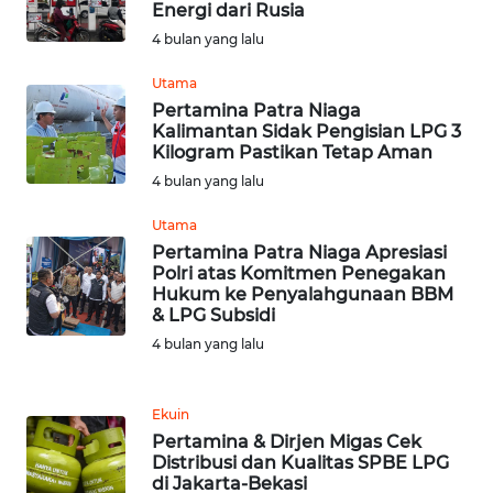
Energi dari Rusia
SULBAR
4 bulan yang lalu
WN
Utama
BABEL
Pertamina Patra Niaga
Kalimantan Sidak Pengisian LPG 3
Kilogram Pastikan Tetap Aman
WN
SUMBAR
4 bulan yang lalu
Utama
WN
Pertamina Patra Niaga Apresiasi
SUMSEL
Polri atas Komitmen Penegakan
Hukum ke Penyalahgunaan BBM
& LPG Subsidi
WN
BENGKULU
4 bulan yang lalu
WN
Ekuin
LAMPUNG
Pertamina & Dirjen Migas Cek
Distribusi dan Kualitas SPBE LPG
di Jakarta-Bekasi
WN