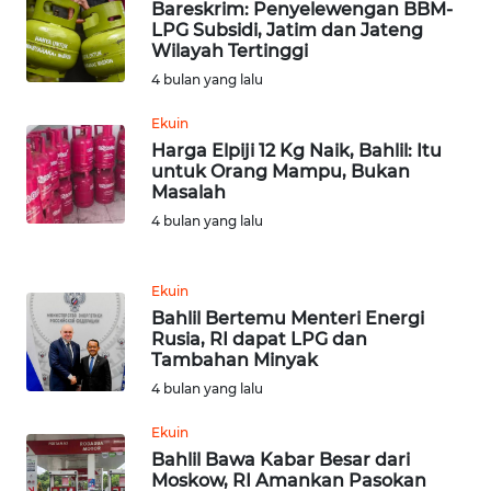
WN
Bareskrim: Penyelewengan BBM-
RIAU
LPG Subsidi, Jatim dan Jateng
Wilayah Tertinggi
4 bulan yang lalu
WN
SERAMBI
Ekuin
Harga Elpiji 12 Kg Naik, Bahlil: Itu
WN
untuk Orang Mampu, Bukan
JAMBI
Masalah
4 bulan yang lalu
WN
SULTRA
Ekuin
Bahlil Bertemu Menteri Energi
WN
Rusia, RI dapat LPG dan
NTB
Tambahan Minyak
4 bulan yang lalu
WN
SULTENG
Ekuin
Bahlil Bawa Kabar Besar dari
Moskow, RI Amankan Pasokan
WN