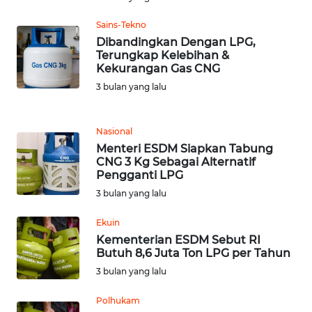
JABAR
Sains-Tekno
WN
Dibandingkan Dengan LPG,
BANTEN
Terungkap Kelebihan &
Kekurangan Gas CNG
3 bulan yang lalu
WN
NTT
Nasional
WN
Menteri ESDM Siapkan Tabung
KEPRI
CNG 3 Kg Sebagai Alternatif
Pengganti LPG
3 bulan yang lalu
WN
PAPUA
Ekuin
Kementerian ESDM Sebut RI
WN
Butuh 8,6 Juta Ton LPG per Tahun
PAPUA
3 bulan yang lalu
BARAT
Polhukam