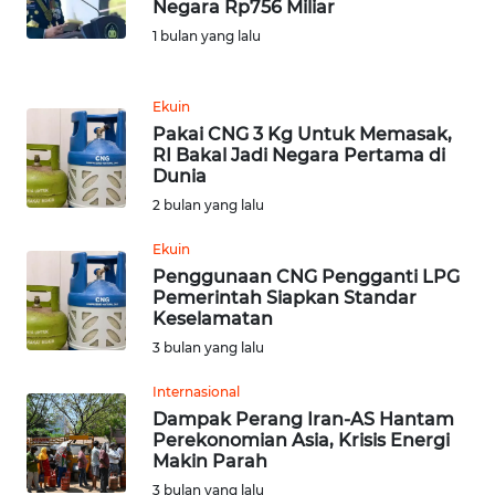
Negara Rp756 Miliar
1 bulan yang lalu
REDAKSI
KARIR
Ekuin
Pakai CNG 3 Kg Untuk Memasak,
RI Bakal Jadi Negara Pertama di
DISCLAIMER
Dunia
2 bulan yang lalu
Wahana
News
Ekuin
Regional
Penggunaan CNG Pengganti LPG
Pemerintah Siapkan Standar
WN
Keselamatan
SUMUT
3 bulan yang lalu
Internasional
WN
JAKARTA
Dampak Perang Iran-AS Hantam
Perekonomian Asia, Krisis Energi
Makin Parah
WN
3 bulan yang lalu