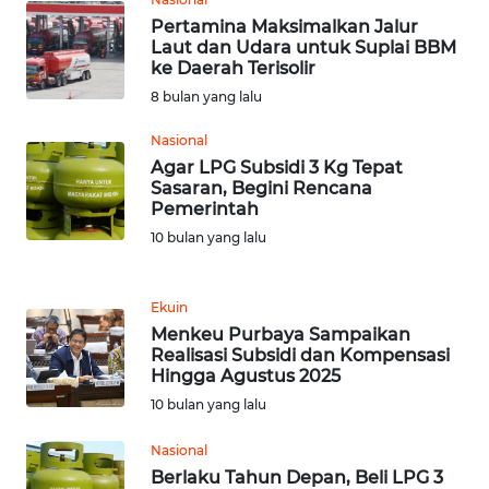
Pertamina Maksimalkan Jalur
WN
Laut dan Udara untuk Suplai BBM
TAPANULI
ke Daerah Terisolir
TENGAH
8 bulan yang lalu
Nasional
WN DELI
Agar LPG Subsidi 3 Kg Tepat
SERDANG
Sasaran, Begini Rencana
Pemerintah
WN
10 bulan yang lalu
TEBING
TINGGI
Ekuin
WN
Menkeu Purbaya Sampaikan
PAKPAK
Realisasi Subsidi dan Kompensasi
Hingga Agustus 2025
10 bulan yang lalu
WN
KARAWANG
Nasional
Berlaku Tahun Depan, Beli LPG 3