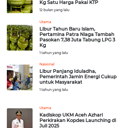
WN
Kg Satu Harga Pakai KTP
BEKASI
12 bulan yang lalu
WN
Utama
BOGOR
Libur Tahun Baru Islam,
Pertamina Patra Niaga Tambah
Pasokan 7,38 Juta Tabung LPG 3
WN
Kg
DEPOK
1 tahun yang lalu
WN
Nasional
TAPANULI
Libur Panjang Iduladha,
UTARA
Pemerintah Jamin Energi Cukup
untuk Masyarakat
1 tahun yang lalu
WN
SAMOSIR
Utama
WN
Kadiskop UKM Aceh Azhari
PADANG
Perkirakan Kopdes Launching di
LAWAS
Juli 2025