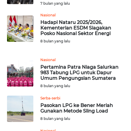
WN
7 bulan yang lalu
LANGKAT
Nasional
WN
Hadapi Nataru 2025/2026,
Kementerian ESDM Siagakan
TAPANULI
Posko Nasional Sektor Energi
SELATAN
8 bulan yang lalu
WN
TANJUNG
Nasional
LESUNG
Pertamina Patra Niaga Salurkan
983 Tabung LPG untuk Dapur
WN
Umum Pengungsian Sumatera
KARO
8 bulan yang lalu
Serba-serbi
WN
Pasokan LPG ke Bener Meriah
SIMALUNGUN
Gunakan Metode Sling Load
8 bulan yang lalu
WN
LABUHANBATU
Nasional