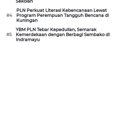
PURWAKARTA
Sekolah
PLN Perkuat Literasi Kebencanaan Lewat
WN
#4
Program Perempuan Tangguh Bencana di
PRIANGAN
Kuningan
TIMUR
YBM PLN Tebar Kepedulian, Semarak
#5
Kemerdekaan dengan Berbagi Sembako di
WN
Indramayu
SEMARANG
WN
SOLO
WN
BOROBUDUR
WN
MADURA
WN