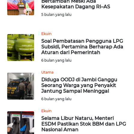
Bertambah Meski Ada
SULUT
Kesepakatan Dagang RI–AS
5 bulan yang lalu
WN
MALUKU
Ekuin
WN
Soal Pembatasan Pengguna LPG
MALUT
Subsidi, Pertamina Berharap Ada
Aturan dari Pemerintah
6 bulan yang lalu
WN
DAIRI
Utama
Diduga OODJ di Jambi Ganggu
WN
Seorang Warga yang Penyakit
DANAU
Jantung Sampai Meninggal
TOBA
6 bulan yang lalu
Ekuin
WN
Selama Libur Nataru, Menteri
NIAS
ESDM Pastikan Stok BBM dan LPG
Nasional Aman