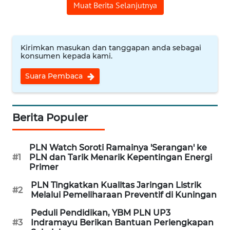
CIREBON
Muat Berita Selanjutnya
WN
INDRAMAYU
Kirimkan masukan dan tanggapan anda sebagai
konsumen kepada kami.
WN
Suara Pembaca
KUNINGAN
WN
Berita Populer
MAJALENGKA
WN
PLN Watch Soroti Ramainya 'Serangan' ke
SUBANG
#1
PLN dan Tarik Menarik Kepentingan Energi
Primer
WN
PLN Tingkatkan Kualitas Jaringan Listrik
#2
SUKABUMI
Melalui Pemeliharaan Preventif di Kuningan
Peduli Pendidikan, YBM PLN UP3
WN
#3
Indramayu Berikan Bantuan Perlengkapan