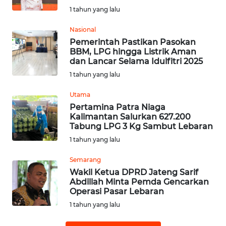
1 tahun yang lalu
WN
Nasional
SUMEDANG
Pemerintah Pastikan Pasokan
BBM, LPG hingga Listrik Aman
WN
dan Lancar Selama Idulfitri 2025
CIANJUR
1 tahun yang lalu
Utama
WN
KEPULAUAN
Pertamina Patra Niaga
Kalimantan Salurkan 627.200
SERIBU
Tabung LPG 3 Kg Sambut Lebaran
1 tahun yang lalu
WN
TANGERANG
Semarang
Wakil Ketua DPRD Jateng Sarif
WN
Abdillah Minta Pemda Gencarkan
Operasi Pasar Lebaran
BINJAI
1 tahun yang lalu
WN