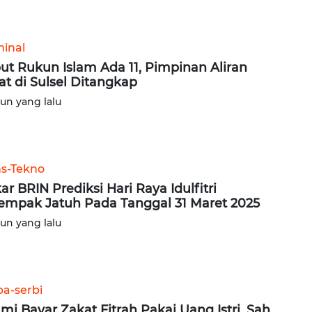
minal
ut Rukun Islam Ada 11, Pimpinan Aliran
at di Sulsel Ditangkap
hun yang lalu
ns-Tekno
ar BRIN Prediksi Hari Raya Idulfitri
empak Jatuh Pada Tanggal 31 Maret 2025
hun yang lalu
ba-serbi
mi Bayar Zakat Fitrah Pakai Uang Istri, Sah