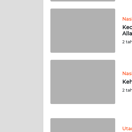
WN
KALTARA
Nas
WN
Kec
KALSEL
All
2 ta
WN
KALTIM
WN
Nas
SULSEL
Keh
2 ta
WN
GORONTALO
WN
SULUT
Ut