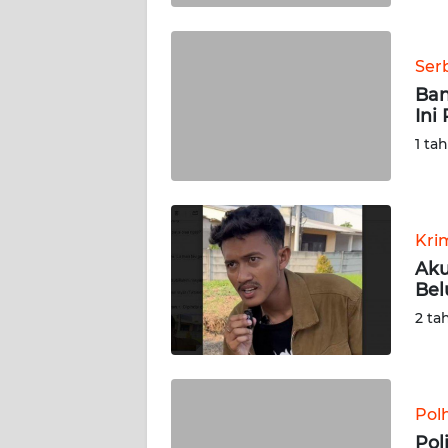
WN
BABEL
Ser
Ban
WN
Ini
SUMBAR
1 ta
WN
SUMSEL
Kri
WN
BENGKULU
Aku
Bel
WN
2 ta
LAMPUNG
WN
JATENG
Pol
Pol