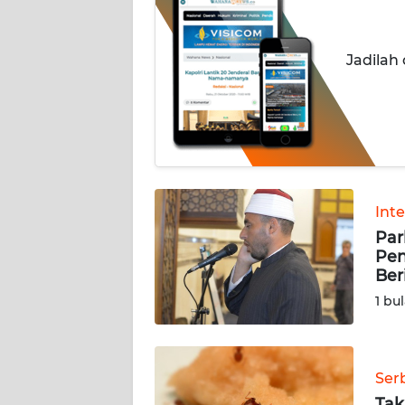
INDEKS
BERITA
Jadilah
KONTAK
KAMI
INFO
IKLAN
Int
Par
TENTANG
Pen
KAMI
Ber
1 bu
PEDOMAN
MEDIA
SIBER
Ser
REDAKSI
Tak