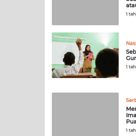
ata
WN
SERAMBI
1 ta
WN
JAMBI
Nas
Seb
WN
Gur
SULTRA
1 ta
WN
NTB
WN
Ser
SULTENG
Me
Ima
WN
Pua
SULBAR
1 ta