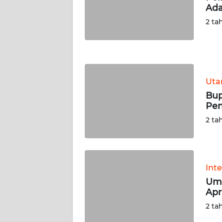
Ada
WN
NUSANTARA
2 ta
WN
JOGJA
Ut
WN
JATIM
Bup
Pen
WN
2 ta
BALI
WN
KALBAR
Int
Uma
Apr
WN
KALTENG
2 ta