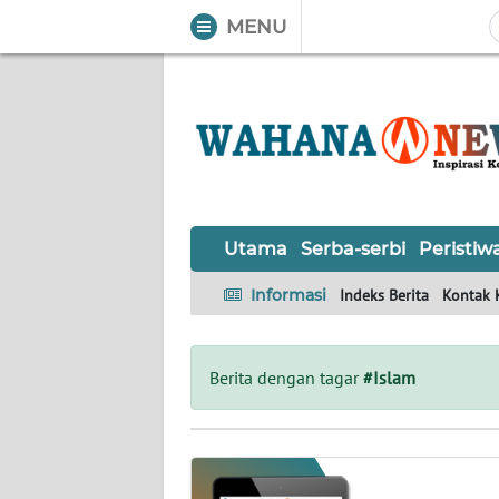
MENU
WAHANA
Tutup
TV
UTAMA
SERBA-
Utama
Serba-serbi
Peristiw
SERBI
Informasi
Indeks Berita
Kontak 
PERISTIWA
TOKOH
Berita dengan tagar
#Islam
OPINI
Informasi