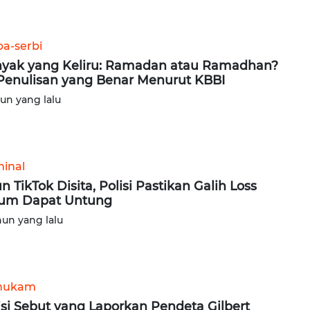
ba-serbi
yak yang Keliru: Ramadan atau Ramadhan?
 Penulisan yang Benar Menurut KBBI
hun yang lalu
minal
n TikTok Disita, Polisi Pastikan Galih Loss
um Dapat Untung
hun yang lalu
hukam
isi Sebut yang Laporkan Pendeta Gilbert