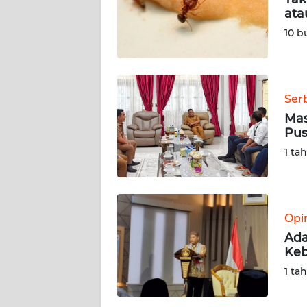
ata
KARIR
10 b
DISCLAIMER
Wahana
Ser
News
Mas
Regional
Pus
1 ta
WN
SUMUT
WN
Opi
JAKARTA
Ada
Keb
WN
1 ta
JABAR