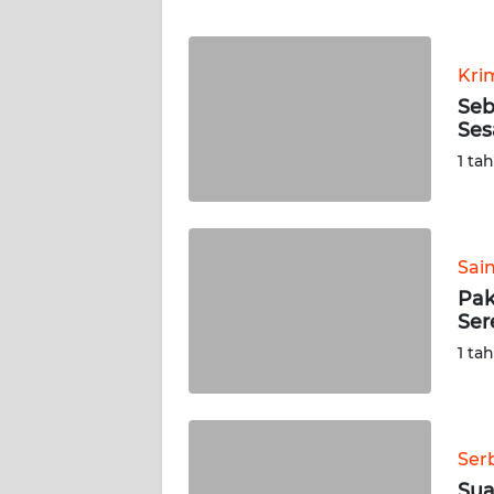
WN
BANTEN
Kri
WN
Seb
NTT
Ses
1 ta
WN
KEPRI
WN
Sai
PAPUA
Pak
Ser
WN
1 ta
PAPUA
BARAT
WN
Ser
RIAU
Sua