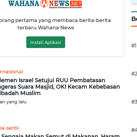
B
 orang pertama yang membaca berita-berita
terbaru Wahana News
Install Aplikasi
#1
ernasional
#
lemen Israel Setujui RUU Pembatasan
geras Suara Masjid, OKI Kecam Kebebasan
ibadah Muslim
lan yang lalu
#
ba-serbi
#
 Sengaja Makan Semut di Makanan, Haram