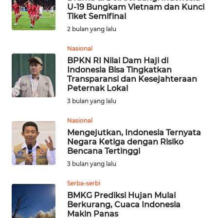
JATENG
U-19 Bungkam Vietnam dan Kunci
Tiket Semifinal
2 bulan yang lalu
WN
NUSANTARA
Nasional
BPKN RI Nilai Dam Haji di
WN
Indonesia Bisa Tingkatkan
JOGJA
Transparansi dan Kesejahteraan
Peternak Lokal
3 bulan yang lalu
WN
JATIM
Nasional
Mengejutkan, Indonesia Ternyata
WN
Negara Ketiga dengan Risiko
BALI
Bencana Tertinggi
3 bulan yang lalu
WN
Serba-serbi
KALBAR
BMKG Prediksi Hujan Mulai
Berkurang, Cuaca Indonesia
WN
Makin Panas