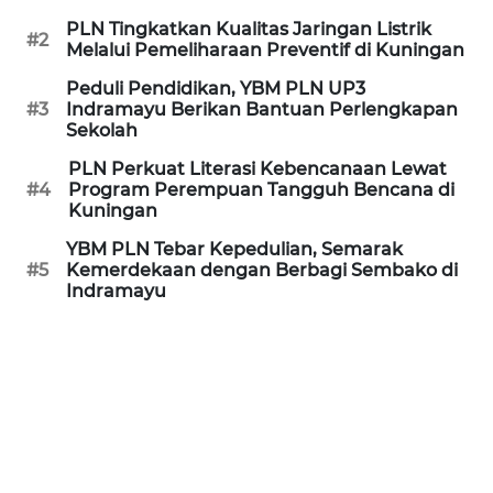
PURWAKARTA
PLN Tingkatkan Kualitas Jaringan Listrik
#2
Melalui Pemeliharaan Preventif di Kuningan
WN
PRIANGAN
Peduli Pendidikan, YBM PLN UP3
TIMUR
#3
Indramayu Berikan Bantuan Perlengkapan
Sekolah
WN
PLN Perkuat Literasi Kebencanaan Lewat
SEMARANG
#4
Program Perempuan Tangguh Bencana di
Kuningan
WN
YBM PLN Tebar Kepedulian, Semarak
SOLO
#5
Kemerdekaan dengan Berbagi Sembako di
Indramayu
WN
BOROBUDUR
WN
MADURA
WN