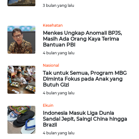
KALTENG
3 bulan yang lalu
WN
Kesehatan
KALTARA
Menkes Ungkap Anomali BPJS,
Masih Ada Orang Kaya Terima
WN
Bantuan PBI
KALSEL
4 bulan yang lalu
WN
Nasional
KALTIM
Tak untuk Semua, Program MBG
Diminta Fokus pada Anak yang
Butuh Gizi
WN
4 bulan yang lalu
SULSEL
Ekuin
WN
Indonesia Masuk Liga Dunia
GORONTALO
Sandal Jepit, Saingi China hingga
Brazil
4 bulan yang lalu
WN