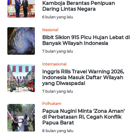
WN
Kamboja Berantas Penipuan
BEKASI
Daring Lintas Negara
6 bulan yang lalu
WN
BOGOR
Nasional
Bibit Siklon 91S Picu Hujan Lebat di
Banyak Wilayah Indonesia
WN
7 bulan yang lalu
DEPOK
Internasional
WN
Inggris Rilis Travel Warning 2026,
TAPANULI
Indonesia Masuk Daftar Wilayah
UTARA
yang Diwaspadai
7 bulan yang lalu
WN
Polhukam
SAMOSIR
Papua Nugini Minta 'Zona Aman'
di Perbatasan RI, Cegah Konflik
WN
Papua Barat
PADANG
8 bulan yang lalu
LAWAS