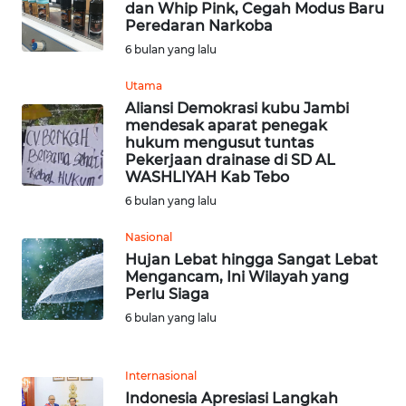
dan Whip Pink, Cegah Modus Baru
Peredaran Narkoba
WN
6 bulan yang lalu
TAPANULI
TENGAH
Utama
Aliansi Demokrasi kubu Jambi
WN DELI
mendesak aparat penegak
SERDANG
hukum mengusut tuntas
Pekerjaan drainase di SD AL
WASHLIYAH Kab Tebo
WN
6 bulan yang lalu
TEBING
TINGGI
Nasional
Hujan Lebat hingga Sangat Lebat
WN
Mengancam, Ini Wilayah yang
Perlu Siaga
PAKPAK
6 bulan yang lalu
WN
KARAWANG
Internasional
Indonesia Apresiasi Langkah