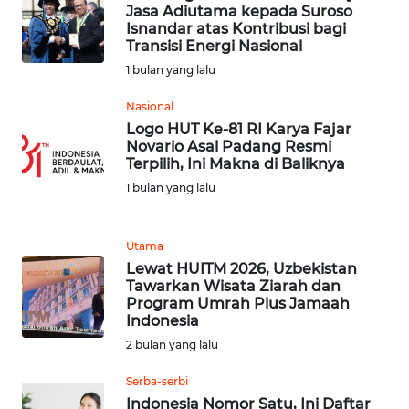
WN
Jasa Adiutama kepada Suroso
RIAU
Isnandar atas Kontribusi bagi
Transisi Energi Nasional
WN
1 bulan yang lalu
SERAMBI
Nasional
Logo HUT Ke-81 RI Karya Fajar
WN
Novario Asal Padang Resmi
JAMBI
Terpilih, Ini Makna di Baliknya
1 bulan yang lalu
WN
SULTRA
Utama
Lewat HUITM 2026, Uzbekistan
WN
Tawarkan Wisata Ziarah dan
NTB
Program Umrah Plus Jamaah
Indonesia
WN
2 bulan yang lalu
SULTENG
Serba-serbi
Indonesia Nomor Satu, Ini Daftar
WN