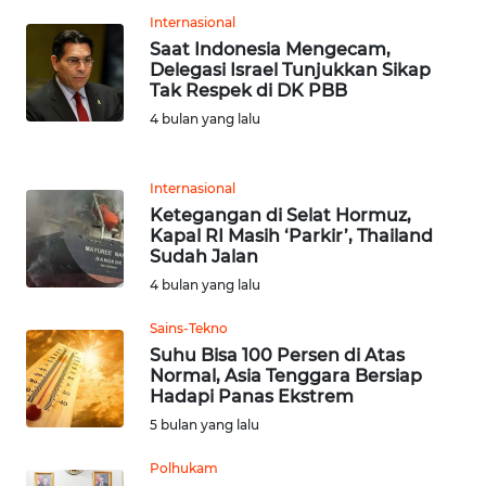
SULUT
Internasional
Saat Indonesia Mengecam,
WN
Delegasi Israel Tunjukkan Sikap
MALUKU
Tak Respek di DK PBB
4 bulan yang lalu
WN
MALUT
Internasional
Ketegangan di Selat Hormuz,
WN
Kapal RI Masih ‘Parkir’, Thailand
DAIRI
Sudah Jalan
4 bulan yang lalu
WN
DANAU
Sains-Tekno
TOBA
Suhu Bisa 100 Persen di Atas
Normal, Asia Tenggara Bersiap
Hadapi Panas Ekstrem
WN
5 bulan yang lalu
NIAS
Polhukam