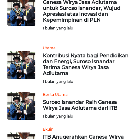
JABAR
Ganesa Wirya Jasa Adiutama
untuk Suroso Isnandar, Wujud
Apresiasi atas Inovasi dan
WN
Kepemimpinan di PLN
BANTEN
1 bulan yang lalu
WN
NTT
Utama
Kontribusi Nyata bagi Pendidikan
dan Energi, Suroso Isnandar
WN
Terima Ganesa Wirya Jasa
KEPRI
Adiutama
1 bulan yang lalu
WN
PAPUA
Berita Utama
Suroso Isnandar Raih Ganesa
Wirya Jasa Adiutama dari ITB
WN
PAPUA
1 bulan yang lalu
BARAT
Ekuin
ITB Anugerahkan Ganesa Wirya