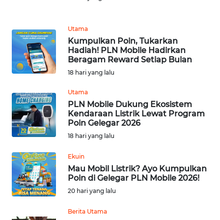
REDAKSI
Utama
Kumpulkan Poin, Tukarkan
KARIR
Hadiah! PLN Mobile Hadirkan
Beragam Reward Setiap Bulan
DISCLAIMER
18 hari yang lalu
Utama
Wahana
News
PLN Mobile Dukung Ekosistem
Regional
Kendaraan Listrik Lewat Program
Poin Gelegar 2026
18 hari yang lalu
WN
SUMUT
Ekuin
Mau Mobil Listrik? Ayo Kumpulkan
WN
Poin di Gelegar PLN Mobile 2026!
JAKARTA
20 hari yang lalu
WN
Berita Utama