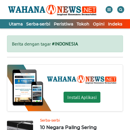
Utama
Serba-serbi
Peristiwa
Tokoh
Opini
Indeks
WAHANA
Tutup
TV
Berita dengan tagar
#INDONESIA
UTAMA
SERBA-
SERBI
PERISTIWA
Install Aplikasi
TOKOH
Serba-serbi
10 Negara Paling Sering
OPINI