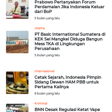
WN
Prabowo Pertanyakan Forum
LANGKAT
Perdamaian Jika Indonesia Keluar
dari BoP
5 bulan yang lalu
WN
TAPANULI
Utama
SELATAN
PT Basic International Sumatera di
KEK Sei Mangkei Diduga Bangun
WN
Mess TKA di Lingkungan
TANJUNG
Perusahaan
LESUNG
5 bulan yang lalu
WN
Internasional
KARO
Cetak Sejarah, Indonesia Pimpin
Sidang Dewan HAM PBB untuk
WN
Pertama Kalinya
SIMALUNGUN
6 bulan yang lalu
WN
Kriminal
LABUHANBATU
BNN Desak Regulasi Ketat Vape