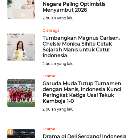
Negara Paling Optimistis
SULBAR
Menyambut 2026
2 bulan yang lalu
WN
BABEL
Olahraga
Tumbangkan Magnus Carlsen,
Chelsie Monica Sihite Cetak
WN
Sejarah Manis untuk Catur
SUMBAR
Indonesia
2 bulan yang lalu
WN
SUMSEL
Utama
Garuda Muda Tutup Turnamen
dengan Manis, Indonesia Kunci
WN
Peringkat Ketiga Usai Tekuk
BENGKULU
Kamboja 1-0
2 bulan yang lalu
WN
LAMPUNG
Utama
WN
Drama di Deli Serdang! Indonesia