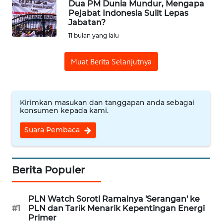
CIREBON
Dua PM Dunia Mundur, Mengapa
Pejabat Indonesia Sulit Lepas
Jabatan?
WN
11 bulan yang lalu
INDRAMAYU
Muat Berita Selanjutnya
WN
KUNINGAN
WN
Kirimkan masukan dan tanggapan anda sebagai
konsumen kepada kami.
MAJALENGKA
Suara Pembaca
WN
SUBANG
Berita Populer
WN
SUKABUMI
PLN Watch Soroti Ramainya 'Serangan' ke
#1
PLN dan Tarik Menarik Kepentingan Energi
WN
Primer