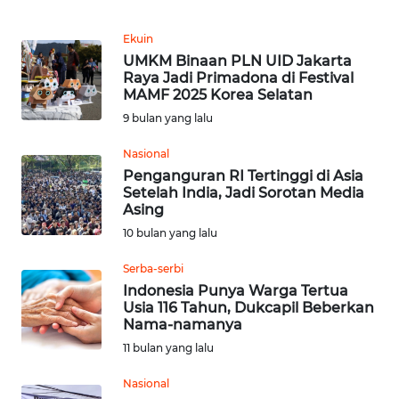
WN
Ekuin
SUMEDANG
UMKM Binaan PLN UID Jakarta
Raya Jadi Primadona di Festival
MAMF 2025 Korea Selatan
WN
9 bulan yang lalu
CIANJUR
Nasional
WN
Penganguran RI Tertinggi di Asia
KEPULAUAN
Setelah India, Jadi Sorotan Media
SERIBU
Asing
10 bulan yang lalu
WN
Serba-serbi
TANGERANG
Indonesia Punya Warga Tertua
Usia 116 Tahun, Dukcapil Beberkan
WN
Nama-namanya
BINJAI
11 bulan yang lalu
Nasional
WN