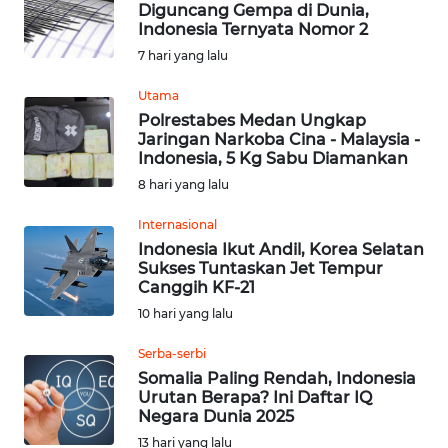
Diguncang Gempa di Dunia,
Indonesia Ternyata Nomor 2
Informasi
7 hari yang lalu
INDEKS
Utama
BERITA
Polrestabes Medan Ungkap
Jaringan Narkoba Cina - Malaysia -
Indonesia, 5 Kg Sabu Diamankan
KONTAK
8 hari yang lalu
KAMI
Internasional
INFO
Indonesia Ikut Andil, Korea Selatan
IKLAN
Sukses Tuntaskan Jet Tempur
Canggih KF-21
TENTANG
10 hari yang lalu
KAMI
Serba-serbi
Somalia Paling Rendah, Indonesia
PEDOMAN
Urutan Berapa? Ini Daftar IQ
MEDIA
Negara Dunia 2025
SIBER
13 hari yang lalu