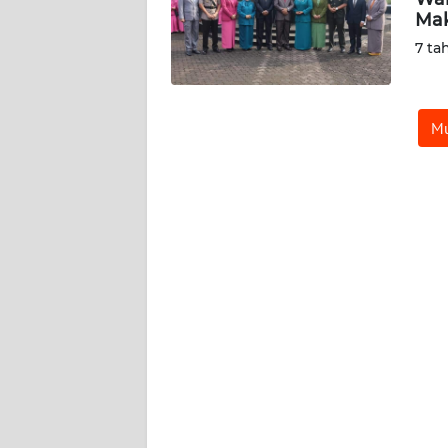
Ma
KARIR
7 ta
DISCLAIMER
Mu
Wahana
News
Regional
WN
SUMUT
WN
JAKARTA
WN
JABAR