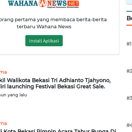
B
 orang pertama yang membaca berita-berita
terbaru Wahana News
Install Aplikasi
#1
#
ama
il Walikota Bekasi Tri Adhianto Tjahyono,
iri launching Festival Bekasi Great Sale.
hun yang lalu
#
ama
#
i Kota Bekasi Pimpin Acara Tabur Bunga Di