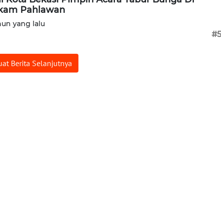
kam Pahlawan
hun yang lalu
#
at Berita Selanjutnya