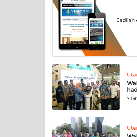
INDEKS
BERITA
Jadilah
KONTAK
KAMI
INFO
IKLAN
Ut
TENTANG
Wak
KAMI
had
7 ta
PEDOMAN
MEDIA
SIBER
Ut
REDAKSI
Wal