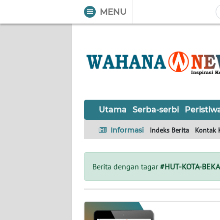
MENU
WAHANA
Tutup
TV
UTAMA
SERBA-
Utama
Serba-serbi
Peristiw
SERBI
Informasi
Indeks Berita
Kontak 
PERISTIWA
TOKOH
Berita dengan tagar
#HUT-KOTA-BEKA
OPINI
Informasi