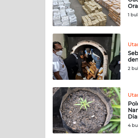
Ora
KARIR
1 bu
DISCLAIMER
Wahana
Ut
News
Seb
Regional
den
2 bu
WN
SUMUT
Ut
WN
JAKARTA
Pol
Nar
Di
WN
JABAR
4 bu