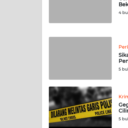
Bek
WN
NUSANTARA
4 bu
WN
JOGJA
Per
WN
JATIM
Sik
Pen
WN
5 bu
BALI
WN
KALBAR
Kri
Geg
Cil
WN
KALTENG
5 bu