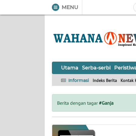
MENU
WAHANA
Tutup
TV
UTAMA
SERBA-
Utama
Serba-serbi
Peristiw
SERBI
Informasi
Indeks Berita
Kontak 
PERISTIWA
TOKOH
Berita dengan tagar
#Ganja
OPINI
Informasi