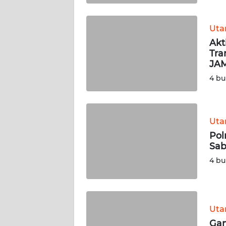
WN
BABEL
Ut
Akt
WN
Tra
SUMBAR
JA
4 bu
WN
SUMSEL
Ut
WN
BENGKULU
Pol
Sab
WN
4 bu
LAMPUNG
WN
JATENG
Ut
Gan