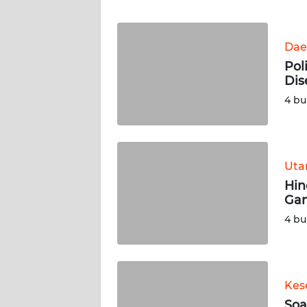
WN
BANTEN
Dae
WN
Pol
NTT
Dis
4 bu
WN
KEPRI
WN
Ut
PAPUA
Hin
Gan
WN
4 bu
PAPUA
BARAT
WN
Kes
RIAU
Soa