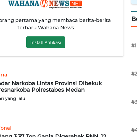
B
 orang pertama yang membaca berita-berita
terbaru Wahana News
Install Aplikasi
#1
#
ama
dar Narkoba Lintas Provinsi Dibekuk
resnarkoba Polrestabes Medan
ari yang lalu
#
ional
#
ang 3,37 Ton Ganja Digerebek BNN, 12