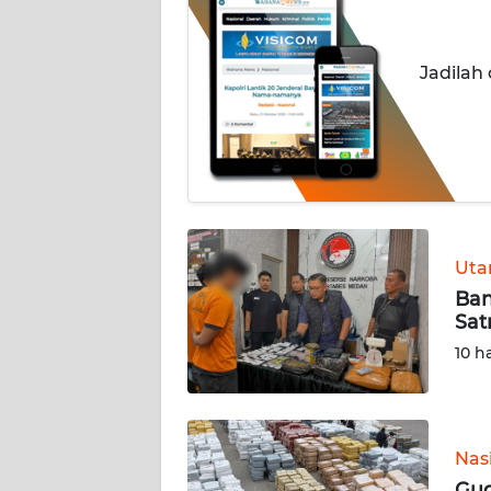
INDEKS
BERITA
Jadilah
KONTAK
KAMI
INFO
IKLAN
Ut
TENTANG
Ban
KAMI
Sat
10 h
PEDOMAN
MEDIA
SIBER
Nas
REDAKSI
Gud