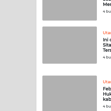
Men
WN
SERAMBI
4 bu
WN
JAMBI
Ut
Ini
WN
Sit
SULTRA
Ter
4 bu
WN
NTB
WN
Ut
SULTENG
Feb
Huk
WN
kab
SULBAR
4 bu