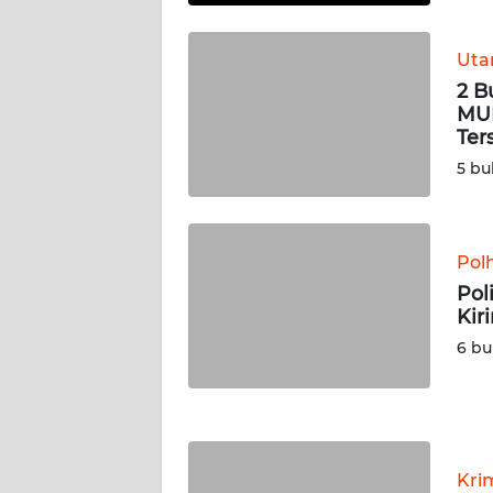
WN
KALTARA
Ut
2 B
WN
MUI
KALSEL
Ter
5 bu
WN
KALTIM
WN
Pol
SULSEL
Pol
Kir
WN
6 bu
GORONTALO
WN
SULUT
Kri