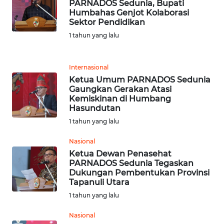
PARNADOS Sedunia, Bupati
Humbahas Genjot Kolaborasi
REDAKSI
Sektor Pendidikan
1 tahun yang lalu
KARIR
Internasional
DISCLAIMER
Ketua Umum PARNADOS Sedunia
Gaungkan Gerakan Atasi
Wahana
Kemiskinan di Humbang
News
Hasundutan
Regional
1 tahun yang lalu
WN
Nasional
SUMUT
Ketua Dewan Penasehat
PARNADOS Sedunia Tegaskan
Dukungan Pembentukan Provinsi
WN
Tapanuli Utara
JAKARTA
1 tahun yang lalu
WN
Nasional