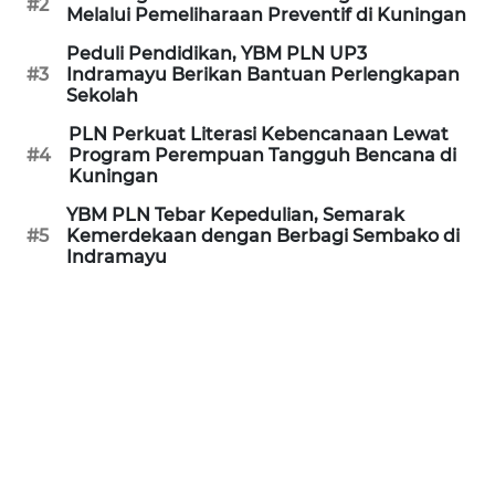
#2
Melalui Pemeliharaan Preventif di Kuningan
JATENG
Peduli Pendidikan, YBM PLN UP3
WN
#3
Indramayu Berikan Bantuan Perlengkapan
Sekolah
NUSANTARA
PLN Perkuat Literasi Kebencanaan Lewat
#4
Program Perempuan Tangguh Bencana di
WN
Kuningan
JOGJA
YBM PLN Tebar Kepedulian, Semarak
#5
Kemerdekaan dengan Berbagi Sembako di
WN
Indramayu
JATIM
WN
BALI
WN
KALBAR
WN