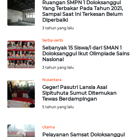
WN
Ruangan SMPN 1 Doloksanggul
RIAU
Yang Terbakar Pada Tahun 2021,
Sampai Saat Ini Terkesan Belum
Diperbaiki
WN
3 tahun yang lalu
SERAMBI
Serba-serbi
WN
Sebanyak 15 Siswa/i dari SMAN 1
JAMBI
Doloksanggul Ikut Olimpiade Sains
Nasional
3 tahun yang lalu
WN
SULTRA
Nusantara
Geger! Pasutri Lansia Asal
WN
Sipituhuta Sumut Ditemukan
NTB
Tewas Berdampingan
5 tahun yang lalu
WN
SULTENG
Utama
Pelayanan Samsat Doloksanggul
WN