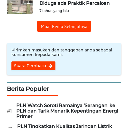
Diduga ada Praktik Percaloan
SULBAR
7 tahun yang lalu
WN
Muat Berita Selanjutnya
BABEL
WN
SUMBAR
Kirimkan masukan dan tanggapan anda sebagai
konsumen kepada kami.
WN
Suara Pembaca
SUMSEL
WN
Berita Populer
BENGKULU
WN
PLN Watch Soroti Ramainya 'Serangan' ke
LAMPUNG
#1
PLN dan Tarik Menarik Kepentingan Energi
Primer
WN
PLN Tingkatkan Kualitas Jaringan Listrik