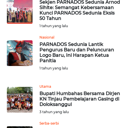
JABAR
Sekjen PARNADOS Sedunia Arnod
Sihite: Semangat Kebersamaan
Kunci PARNADOS Sedunia Eksis
WN
50 Tahun
BANTEN
1 tahun yang lalu
WN
Nasional
NTT
PARNADOS Sedunia Lantik
Pengurus Baru dan Peluncuran
Logo Baru, Ini Harapan Ketua
WN
Panitia
KEPRI
1 tahun yang lalu
WN
PAPUA
Utama
Bupati Humbahas Bersama Dirjen
KN Tinjau Pembelajaran Gasing di
WN
Doloksanggul
PAPUA
3 tahun yang lalu
BARAT
Serba-serbi