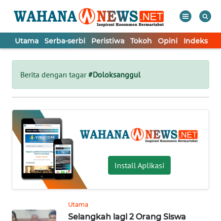
Utama
Serba-serbi
Peristiwa
Tokoh
Opini
Indeks
WAHANA
Tutup
TV
Berita dengan tagar
#Doloksanggul
UTAMA
SERBA-
SERBI
PERISTIWA
Install Aplikasi
TOKOH
Utama
Selangkah lagi 2 Orang Siswa
OPINI