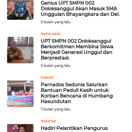
Genius UPT SMPN 002
Doloksanggul Akan Masuk SMA
Informasi
Unggulan Bhayangkara dan Del.
5 bulan yang lalu
INDEKS
BERITA
Serba-serbi
UPT SMPN 002 Doloksanggul
Berkomitmen Membina Siswa
KONTAK
Menjadi Generasi Unggul dan
KAMI
Berprestasi.
5 bulan yang lalu
INFO
IKLAN
Daerah
Parnados Sedunia Salurkan
Bantuan Peduli Kasih untuk
TENTANG
Korban Bencana di Humbang
KAMI
Hasundutan
7 bulan yang lalu
PEDOMAN
MEDIA
Nasional
SIBER
Hadiri Pelantikan Pengurus