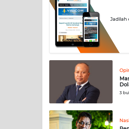
INDEKS
BERITA
Jadilah
KONTAK
KAMI
INFO
IKLAN
Opi
TENTANG
Mas
KAMI
Dol
3 bu
PEDOMAN
MEDIA
SIBER
Nas
REDAKSI
Pem