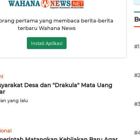
B
 orang pertama yang membaca berita-berita
terbaru Wahana News
Install Aplikasi
#1
#
ni
yarakat Desa dan "Drakula" Mata Uang
ar
lan yang lalu
#
ional
#
erintah Matangkan Kebijakan Baru Agar