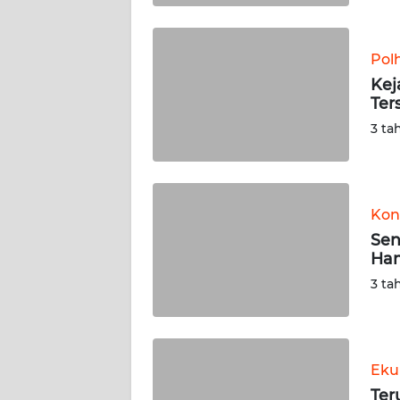
WN
BABEL
Pol
Kej
WN
Ter
SUMBAR
3 ta
WN
SUMSEL
Kon
WN
BENGKULU
Sen
Ham
WN
3 ta
LAMPUNG
WN
JATENG
Eku
Ter