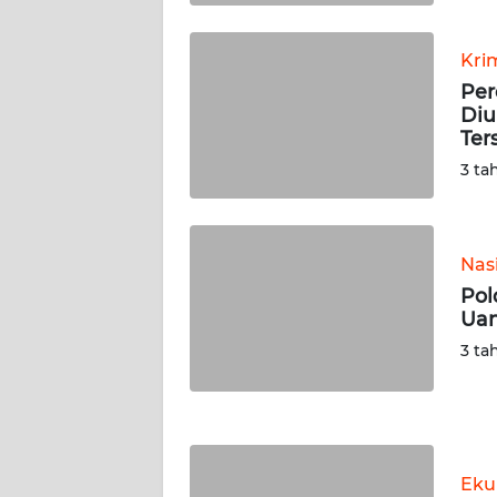
WN
KALTARA
Kri
Per
WN
Diu
KALSEL
Ter
3 ta
WN
KALTIM
WN
Nas
SULSEL
Pol
Uan
WN
3 ta
GORONTALO
WN
SULUT
Eku