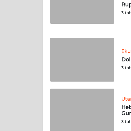
Rup
WN
NUSANTARA
3 ta
WN
JOGJA
WN
Eku
JATIM
Dol
3 ta
WN
BALI
WN
KALBAR
Ut
Heb
Gun
WN
KALTENG
3 ta