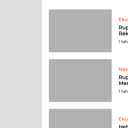
WN
BANTEN
Eku
WN
Rup
NTT
Rek
1 ta
WN
KEPRI
WN
Nas
PAPUA
Rup
Men
WN
1 ta
PAPUA
BARAT
WN
Eku
RIAU
Heb