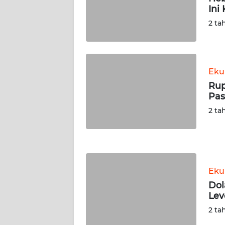
Ini
WN
SERAMBI
2 ta
WN
JAMBI
Eku
Rup
WN
Pas
SULTRA
2 ta
WN
NTB
WN
Eku
SULTENG
Dol
Lev
WN
SULBAR
2 ta