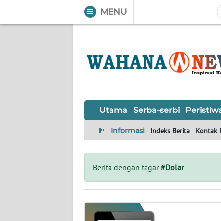
MENU
WAHANA
Tutup
TV
UTAMA
SERBA-
Utama
Serba-serbi
Peristiw
SERBI
Informasi
Indeks Berita
Kontak 
PERISTIWA
TOKOH
Berita dengan tagar
#Dolar
OPINI
Informasi