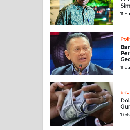
Sim
KARIR
11 b
DISCLAIMER
Pol
Wahana
Bam
News
Regional
Per
Geo
11 b
WN
SUMUT
WN
Eku
JAKARTA
Dol
Gun
WN
1 ta
JABAR