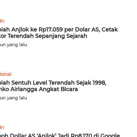
in
iah Anjlok ke Rp17.059 per Dolar AS, Cetak
or Terendah Sepanjang Sejarah
hun yang lalu
ional
iah Sentuh Level Terendah Sejak 1998,
ko Airlangga Angkat Bicara
hun yang lalu
in
oh Dollar AS ‘Anjlok’ Jadi Rp8.170 di Google,