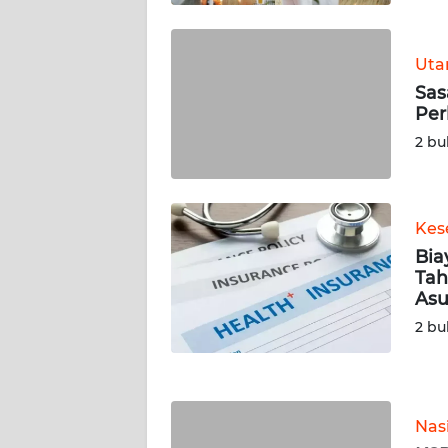
WN
KALTARA
Ut
WN
Sas
KALSEL
Per
2 bu
WN
KALTIM
Kes
WN
Bia
SULSEL
Tah
Asu
WN
2 bu
GORONTALO
WN
SULUT
Nas