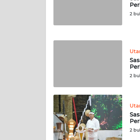
Per
WN
NUSANTARA
2 bu
WN
JOGJA
Ut
WN
JATIM
Sas
Per
WN
2 bu
BALI
WN
KALBAR
Ut
Sas
Per
WN
KALTENG
2 bu