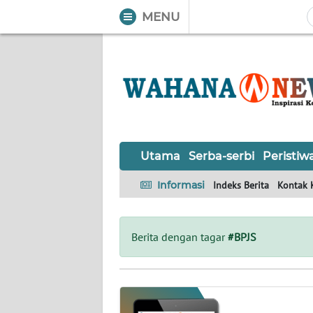
MENU
WAHANA
Tutup
TV
UTAMA
SERBA-
Utama
Serba-serbi
Peristiw
SERBI
Informasi
Indeks Berita
Kontak 
PERISTIWA
TOKOH
Berita dengan tagar
#BPJS
OPINI
Informasi