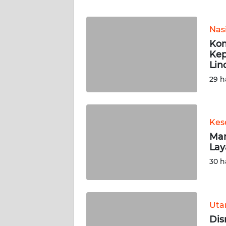
WN
BANTEN
Nas
WN
Kom
NTT
Kep
Lin
WN
29 h
KEPRI
WN
Kes
PAPUA
Mar
Lay
WN
30 h
PAPUA
BARAT
WN
Ut
RIAU
Dis