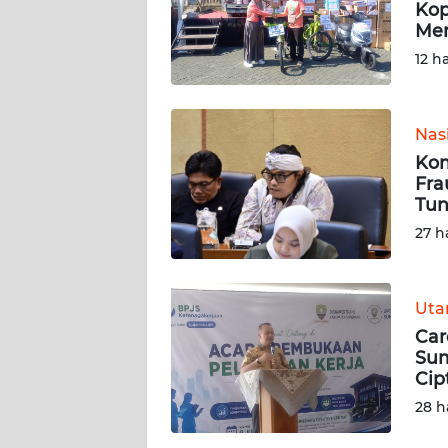
Kop
Mer
KARIR
12 h
DISCLAIMER
Nas
Wahana
Kom
News
Regional
Fra
Tun
27 h
WN
SUMUT
Ut
WN
JAKARTA
Car
Sum
Cip
WN
JABAR
28 h