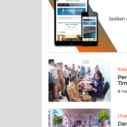
INDEKS
BERITA
Jadilah
KONTAK
KAMI
INFO
IKLAN
Kes
TENTANG
Per
KAMI
Tim
8 ha
PEDOMAN
MEDIA
SIBER
Ut
REDAKSI
Dar