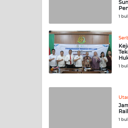
Sum
WN
Pen
SERAMBI
1 bu
WN
JAMBI
Ser
Kej
WN
Tek
SULTRA
Hu
1 bu
WN
NTB
WN
Ut
SULTENG
Jam
Rai
WN
SULBAR
1 bu