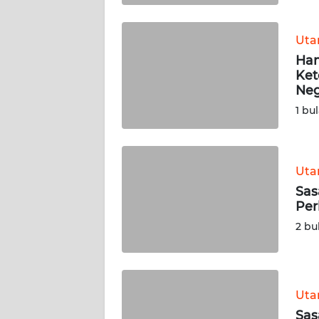
WN
BABEL
Ut
Ham
WN
Ket
SUMBAR
Neg
1 bu
WN
SUMSEL
Ut
WN
BENGKULU
Sas
Per
WN
2 bu
LAMPUNG
WN
JATENG
Ut
Sas