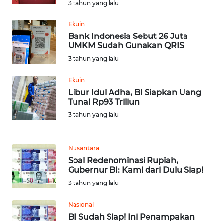
WN
3 tahun yang lalu
BEKASI
Ekuin
Bank Indonesia Sebut 26 Juta
WN
UMKM Sudah Gunakan QRIS
BOGOR
3 tahun yang lalu
WN
Ekuin
DEPOK
Libur Idul Adha, BI Siapkan Uang
Tunai Rp93 Triliun
WN
3 tahun yang lalu
TAPANULI
UTARA
Nusantara
WN
Soal Redenominasi Rupiah,
SAMOSIR
Gubernur BI: Kami dari Dulu Siap!
3 tahun yang lalu
WN
PADANG
Nasional
LAWAS
BI Sudah Siap! Ini Penampakan