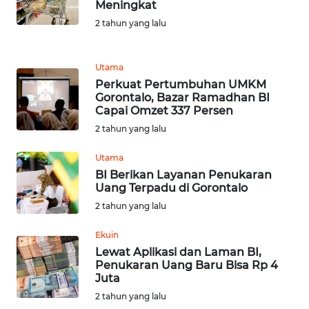
SULUT
Meningkat
2 tahun yang lalu
WN
MALUKU
Utama
Perkuat Pertumbuhan UMKM
WN
Gorontalo, Bazar Ramadhan BI
MALUT
Capai Omzet 337 Persen
2 tahun yang lalu
WN
DAIRI
Utama
BI Berikan Layanan Penukaran
Uang Terpadu di Gorontalo
WN
2 tahun yang lalu
DANAU
TOBA
Ekuin
Lewat Aplikasi dan Laman BI,
WN
Penukaran Uang Baru Bisa Rp 4
NIAS
Juta
2 tahun yang lalu