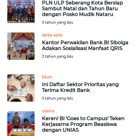
PLN ULP Seberang Kota Bersiap
Sambut Natal dan Tahun Baru
WN
dengan Posko Mudik Nataru
TAPANULI
3 tahun yang lalu
TENGAH
Serba-serbi
WN DELI
Kantor Perwakilan Bank BI Sibolga
SERDANG
Adakan Sosialisasi Manfaat QRIS
3 tahun yang lalu
WN
TEBING
TINGGI
Ekuin
Ini Daftar Sektor Prioritas yang
Terima Kredit Bank
WN
PAKPAK
3 tahun yang lalu
Utama
WN
Keren! BI 'Goes to Campus' Teken
KARAWANG
Kerjasama Program Beasiswa
dengan UNIAS