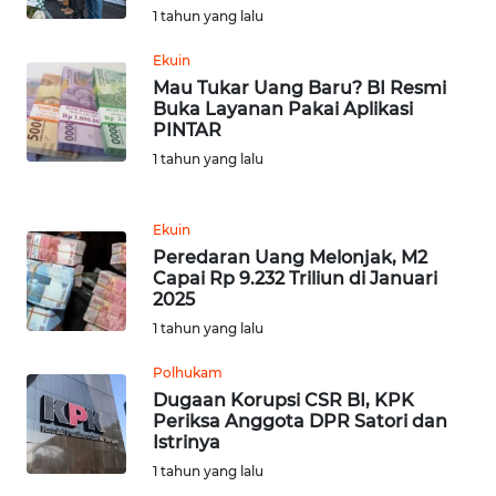
JABAR
1 tahun yang lalu
Ekuin
WN
BANTEN
Mau Tukar Uang Baru? BI Resmi
Buka Layanan Pakai Aplikasi
PINTAR
WN
1 tahun yang lalu
NTT
WN
Ekuin
KEPRI
Peredaran Uang Melonjak, M2
Capai Rp 9.232 Triliun di Januari
2025
WN
1 tahun yang lalu
PAPUA
Polhukam
WN
Dugaan Korupsi CSR BI, KPK
PAPUA
Periksa Anggota DPR Satori dan
BARAT
Istrinya
1 tahun yang lalu