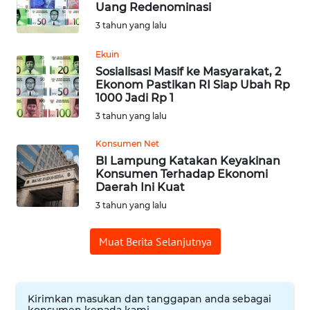
Uang Redenominasi
3 tahun yang lalu
WN
SUMEDANG
Ekuin
Sosialisasi Masif ke Masyarakat, 2
WN
Ekonom Pastikan RI Siap Ubah Rp
CIANJUR
1000 Jadi Rp 1
3 tahun yang lalu
WN
Konsumen Net
KEPULAUAN
SERIBU
BI Lampung Katakan Keyakinan
Konsumen Terhadap Ekonomi
Daerah Ini Kuat
WN
3 tahun yang lalu
TANGERANG
Muat Berita Selanjutnya
WN
BINJAI
Kirimkan masukan dan tanggapan anda sebagai
WN