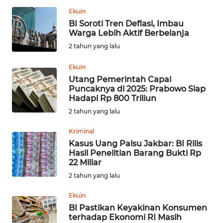
KALTENG
Ekuin
BI Soroti Tren Deflasi, Imbau
WN
Warga Lebih Aktif Berbelanja
KALTARA
2 tahun yang lalu
Ekuin
WN
KALSEL
Utang Pemerintah Capai
Puncaknya di 2025: Prabowo Siap
Hadapi Rp 800 Triliun
WN
2 tahun yang lalu
KALTIM
Kriminal
WN
Kasus Uang Palsu Jakbar: BI Rilis
SULSEL
Hasil Penelitian Barang Bukti Rp
22 Miliar
2 tahun yang lalu
WN
GORONTALO
Ekuin
BI Pastikan Keyakinan Konsumen
WN
terhadap Ekonomi RI Masih