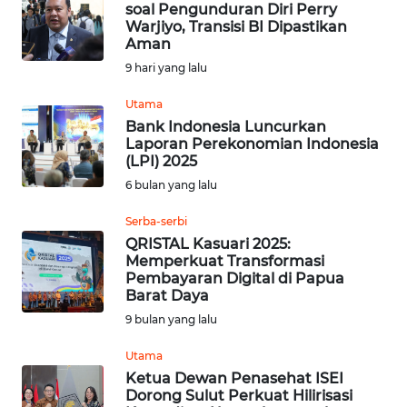
soal Pengunduran Diri Perry
Warjiyo, Transisi BI Dipastikan
Informasi
Aman
9 hari yang lalu
INDEKS
BERITA
Utama
Bank Indonesia Luncurkan
Laporan Perekonomian Indonesia
KONTAK
(LPI) 2025
KAMI
6 bulan yang lalu
INFO
Serba-serbi
IKLAN
QRISTAL Kasuari 2025:
Memperkuat Transformasi
Pembayaran Digital di Papua
TENTANG
Barat Daya
KAMI
9 bulan yang lalu
PEDOMAN
Utama
MEDIA
Ketua Dewan Penasehat ISEI
SIBER
Dorong Sulut Perkuat Hilirisasi