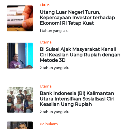
WN
Ekuin
RIAU
Utang Luar Negeri Turun,
Kepercayaan Investor terhadap
WN
Ekonomi RI Tetap Kuat
SERAMBI
1 tahun yang lalu
Utama
WN
JAMBI
BI Sulsel Ajak Masyarakat Kenali
Ciri Keaslian Uang Rupiah dengan
Metode 3D
WN
2 tahun yang lalu
SULTRA
WN
Utama
NTB
Bank Indonesia (BI) Kalimantan
Utara Intensifkan Sosialisasi Ciri
Keaslian Uang Rupiah
WN
2 tahun yang lalu
SULTENG
Polhukam
WN