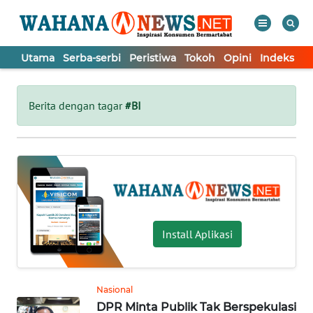
Utama
Serba-serbi
Peristiwa
Tokoh
Opini
Indeks
WAHANA
Tutup
TV
Berita dengan tagar
#BI
UTAMA
SERBA-
SERBI
PERISTIWA
Install Aplikasi
TOKOH
Nasional
DPR Minta Publik Tak Berspekulasi
OPINI