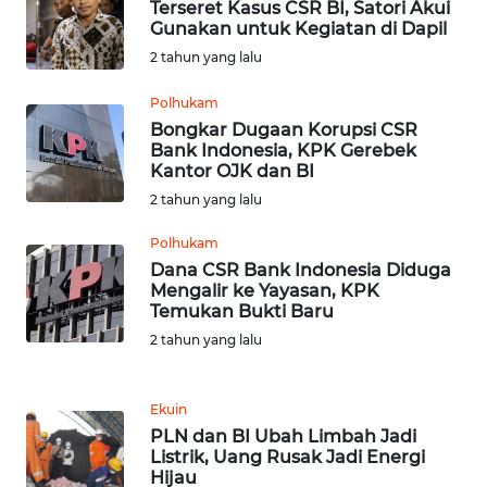
Terseret Kasus CSR BI, Satori Akui
SULBAR
Gunakan untuk Kegiatan di Dapil
2 tahun yang lalu
WN
BABEL
Polhukam
Bongkar Dugaan Korupsi CSR
Bank Indonesia, KPK Gerebek
WN
Kantor OJK dan BI
SUMBAR
2 tahun yang lalu
WN
Polhukam
SUMSEL
Dana CSR Bank Indonesia Diduga
Mengalir ke Yayasan, KPK
Temukan Bukti Baru
WN
BENGKULU
2 tahun yang lalu
WN
Ekuin
LAMPUNG
PLN dan BI Ubah Limbah Jadi
Listrik, Uang Rusak Jadi Energi
Hijau
WN