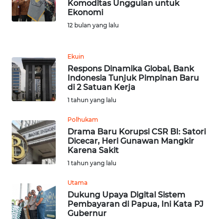
Komoditas Unggulan untuk
Ekonomi
REDAKSI
12 bulan yang lalu
KARIR
Ekuin
Respons Dinamika Global, Bank
DISCLAIMER
Indonesia Tunjuk Pimpinan Baru
di 2 Satuan Kerja
Wahana
1 tahun yang lalu
News
Regional
Polhukam
Drama Baru Korupsi CSR BI: Satori
WN
Dicecar, Heri Gunawan Mangkir
SUMUT
Karena Sakit
1 tahun yang lalu
WN
Utama
JAKARTA
Dukung Upaya Digital Sistem
Pembayaran di Papua, Ini Kata PJ
WN
Gubernur