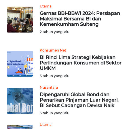
WN
LANGKAT
Utama
Gernas BBI-BBWI 2024: Persiapan
Maksimal Bersama BI dan
WN
Kemenkumham Sulteng
TAPANULI
2 tahun yang lalu
SELATAN
WN
Konsumen Net
TANJUNG
BI Rinci Lima Strategi Kebijakan
LESUNG
Perlindungan Konsumen di Sektor
UMKM
3 tahun yang lalu
WN
KARO
Nusantara
Dipengaruhi Global Bond dan
WN
Penarikan Pinjaman Luar Negeri,
SIMALUNGUN
BI Sebut Cadangan Devisa Naik
3 tahun yang lalu
WN
Utama
LABUHANBATU