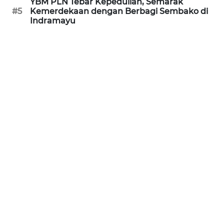
PURWAKARTA
YBM PLN Tebar Kepedulian, Semarak
#5
Kemerdekaan dengan Berbagi Sembako di
Indramayu
WN
PRIANGAN
TIMUR
WN
SEMARANG
WN
SOLO
WN
BOROBUDUR
WN
MADURA
WN