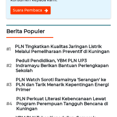
konsumen kepada kami.
CIREBON
Suara Pembaca
WN
INDRAMAYU
Berita Populer
WN
KUNINGAN
PLN Tingkatkan Kualitas Jaringan Listrik
#1
Melalui Pemeliharaan Preventif di Kuningan
WN
MAJALENGKA
Peduli Pendidikan, YBM PLN UP3
#2
Indramayu Berikan Bantuan Perlengkapan
Sekolah
WN
SUBANG
PLN Watch Soroti Ramainya 'Serangan' ke
#3
PLN dan Tarik Menarik Kepentingan Energi
Primer
WN
SUKABUMI
PLN Perkuat Literasi Kebencanaan Lewat
#4
Program Perempuan Tangguh Bencana di
Kuningan
WN