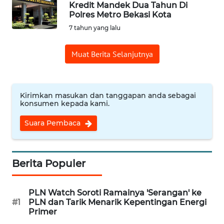
Kredit Mandek Dua Tahun Di
Polres Metro Bekasi Kota
Informasi
7 tahun yang lalu
INDEKS
Muat Berita Selanjutnya
BERITA
KONTAK
KAMI
Kirimkan masukan dan tanggapan anda sebagai
konsumen kepada kami.
INFO
Suara Pembaca
IKLAN
TENTANG
Berita Populer
KAMI
PLN Watch Soroti Ramainya 'Serangan' ke
PEDOMAN
#1
PLN dan Tarik Menarik Kepentingan Energi
MEDIA
Primer
SIBER