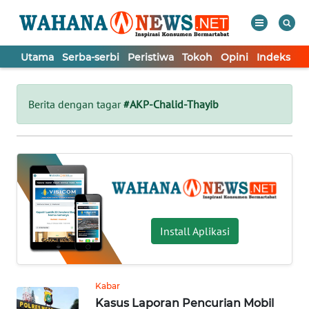
Utama
Serba-serbi
Peristiwa
Tokoh
Opini
Indeks
WAHANA
Tutup
TV
Berita dengan tagar
#AKP-Chalid-Thayib
UTAMA
SERBA-
SERBI
PERISTIWA
Install Aplikasi
TOKOH
Kabar
Kasus Laporan Pencurian Mobil
OPINI