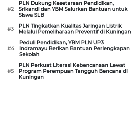
PLN Dukung Kesetaraan Pendidikan,
#2
Srikandi dan YBM Salurkan Bantuan untuk
REDAKSI
Siswa SLB
PLN Tingkatkan Kualitas Jaringan Listrik
KARIR
#3
Melalui Pemeliharaan Preventif di Kuningan
Peduli Pendidikan, YBM PLN UP3
DISCLAIMER
#4
Indramayu Berikan Bantuan Perlengkapan
Sekolah
Wahana
PLN Perkuat Literasi Kebencanaan Lewat
News
#5
Program Perempuan Tangguh Bencana di
Regional
Kuningan
WN
SUMUT
WN
JAKARTA
WN