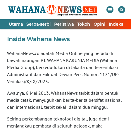
Utama
Serba-serbi
Peristiwa
Tokoh
Opini
Indeks
WAHANA
Tutup
Inside Wahana News
TV
WahanaNews.co adalah Media Online yang berada di
UTAMA
bawah naungan PT. WAHANA KARUNIA MEDIA (Wahana
Media Group), berkedudukan di Jakarta dan terverifikasi
SERBA-
Administratif dan Faktual Dewan Pers, Nomor: 1121/DP-
SERBI
Verifikasi/K/IX/2023.
Awalnya, 8 Mei 2013, WahanaNews terbit dalam bentuk
PERISTIWA
media cetak, menyuguhkan berita-berita bersifat nasional
dan internasional, terbit sekali dalam dua minggu.
TOKOH
Seiring perkembangan teknologi digital, juga demi
menjangkau pembaca di seluruh pelosok, maka
OPINI