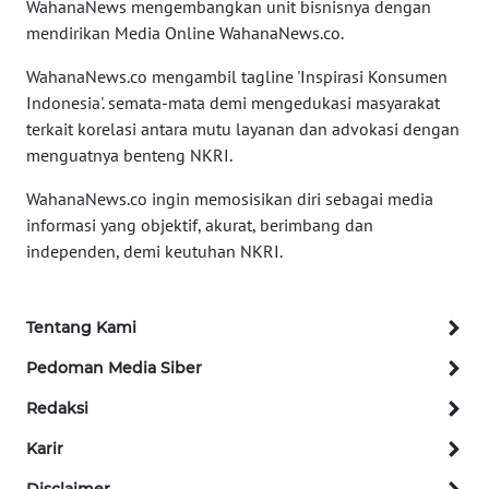
WahanaNews mengembangkan unit bisnisnya dengan
mendirikan Media Online WahanaNews.co.
Informasi
WahanaNews.co mengambil tagline 'Inspirasi Konsumen
INDEKS
Indonesia'. semata-mata demi mengedukasi masyarakat
BERITA
terkait korelasi antara mutu layanan dan advokasi dengan
menguatnya benteng NKRI.
KONTAK
WahanaNews.co ingin memosisikan diri sebagai media
KAMI
informasi yang objektif, akurat, berimbang dan
independen, demi keutuhan NKRI.
INFO
IKLAN
Tentang Kami
TENTANG
KAMI
Pedoman Media Siber
Redaksi
PEDOMAN
MEDIA
Karir
SIBER